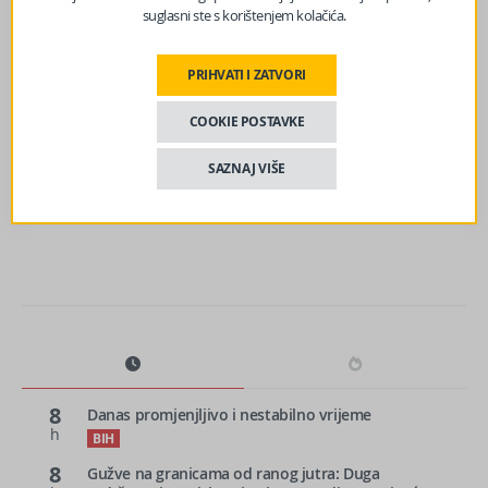
suglasni ste s korištenjem kolačića.
prethodni članak
Objavljena prognoza do sredine septembra: Očekuju se
padavine, evo kada
PRIHVATI I ZATVORI
COOKIE POSTAVKE
sljedeći članak
Preminuo ratni medicinar Abaz Tabaković iz Srebrenice:
SAZNAJ VIŠE
U vrijeme agresije na BiH pomagao unesrećenima
8
Danas promjenjljivo i nestabilno vrijeme
h
BIH
8
Gužve na granicama od ranog jutra: Duga