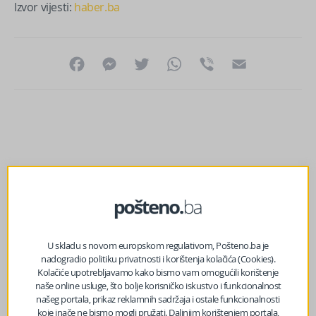
Izvor vijesti:
haber.ba
Facebook
Messenger
Twitter
WhatsApp
Viber
Email
U skladu s novom europskom regulativom, Pošteno.ba je
nadogradio politiku privatnosti i korištenja kolačića (Cookies).
Kolačiće upotrebljavamo kako bismo vam omogućili korištenje
naše online usluge, što bolje korisničko iskustvo i funkcionalnost
našeg portala, prikaz reklamnih sadržaja i ostale funkcionalnosti
koje inače ne bismo mogli pružati. Daljnjim korištenjem portala,