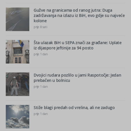
Gužve na granicama od ranog jutra: Duga
zadržavanja na izlazu iz BiH, evo gdje su najveće
kolone
prije 8 sati
Šta ulazak BiH u SEPA znači za građane: Uplate
iz dijaspore jeftinije za 94 posto
prije 1 dan
Dvojici rudara pozlilo u jami Raspotočje: Jedan
prebačen u bolnicu
prije 1 dan
Stiže blagi predah od vrelina, ali ne zadugo
prije 1 dan