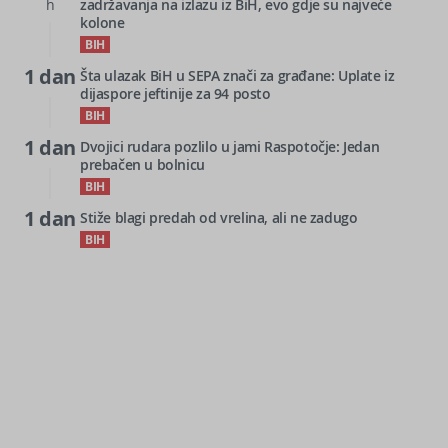
h
zadržavanja na izlazu iz BiH, evo gdje su najveće
kolone
BIH
1 dan
Šta ulazak BiH u SEPA znači za građane: Uplate iz
dijaspore jeftinije za 94 posto
BIH
1 dan
Dvojici rudara pozlilo u jami Raspotočje: Jedan
prebačen u bolnicu
BIH
1 dan
Stiže blagi predah od vrelina, ali ne zadugo
BIH