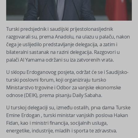
Turski predsjednik i saudijski prijestolonasljednik
razgovarali su, prema Anadolu, na ulazu u palaču, nakon
čega je uslijedilo predstavljanje delegacija, a zatim i
bilateralni sastanak na razini delegacija. Razgovori u
palači Al Yamama održani su iza zatvorenih vrata.
U sklopu Erdoganovog posjeta, održat će se i Saudijsko-
turski poslovni forum, koji organiziraju tursko
Ministarstvo trgovine i Odbor za vanjske ekonomske
odnose (DEIK), prema pisanju Daily Sabaha.
U turskoj delegaciji su, između ostalih, prva dama Turske
Emine Erdogan , turski ministar vanjskih poslova Hakan
Fidan, kao i ministri financija, socijalnih usluga,
energetike, industrije, mladih i sporta te zdravstva.