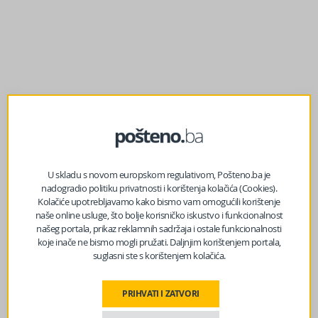
U skladu s novom europskom regulativom, Pošteno.ba je
nadogradio politiku privatnosti i korištenja kolačića (Cookies).
prethodni članak
Kolačiće upotrebljavamo kako bismo vam omogućili korištenje
Meteorolozi upalili alarm za dijelove BiH i izdali
naše online usluge, što bolje korisničko iskustvo i funkcionalnost
upozorenje
našeg portala, prikaz reklamnih sadržaja i ostale funkcionalnosti
koje inače ne bismo mogli pružati. Daljnjim korištenjem portala,
suglasni ste s korištenjem kolačića.
sljedeći članak
FHMZ izdao upozorenje, oglasio se i Nedim Sladić
PRIHVATI I ZATVORI