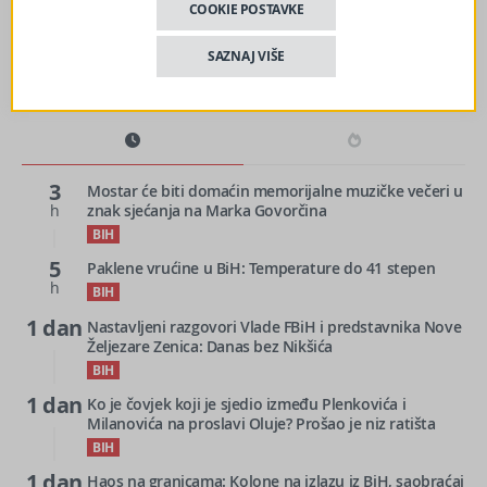
COOKIE POSTAVKE
SAZNAJ VIŠE
3
Mostar će biti domaćin memorijalne muzičke večeri u
h
znak sjećanja na Marka Govorčina
BIH
5
Paklene vrućine u BiH: Temperature do 41 stepen
h
BIH
1 dan
Nastavljeni razgovori Vlade FBiH i predstavnika Nove
Željezare Zenica: Danas bez Nikšića
BIH
1 dan
Ko je čovjek koji je sjedio između Plenkovića i
Milanovića na proslavi Oluje? Prošao je niz ratišta
BIH
1 dan
Haos na granicama: Kolone na izlazu iz BiH, saobraćaj