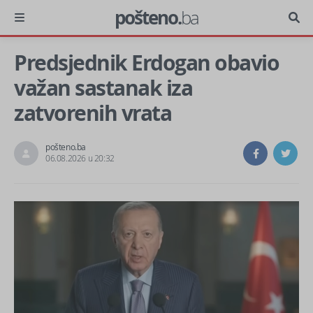
pošteno.
ba
Predsjednik Erdogan obavio
važan sastanak iza
zatvorenih vrata
pošteno.ba
06.08.2026 u 20:32