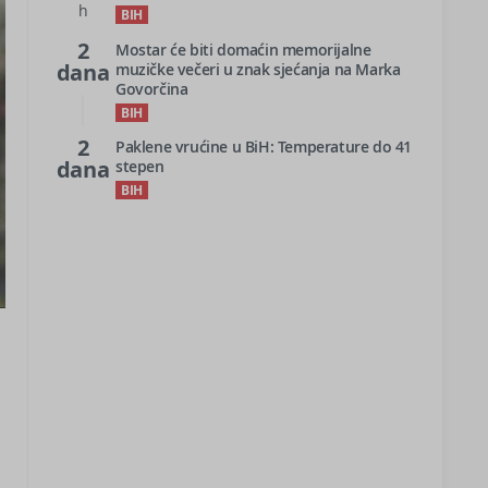
h
BIH
2
Mostar će biti domaćin memorijalne
dana
muzičke večeri u znak sjećanja na Marka
Govorčina
BIH
2
Paklene vrućine u BiH: Temperature do 41
dana
stepen
BIH