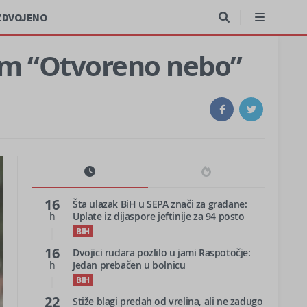
ZDVOJENO
rom “Otvoreno nebo”
16
Šta ulazak BiH u SEPA znači za građane:
h
Uplate iz dijaspore jeftinije za 94 posto
BIH
16
Dvojici rudara pozlilo u jami Raspotočje:
h
Jedan prebačen u bolnicu
BIH
22
Stiže blagi predah od vrelina, ali ne zadugo