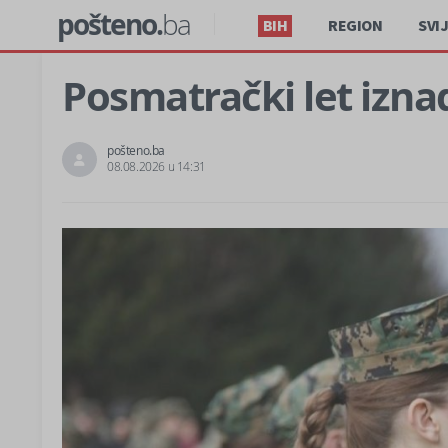
pošteno.
ba
BIH
REGION
SVI
Posmatrački let izn
pošteno.ba
08.08.2026 u 14:31