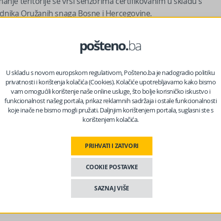
je teritorije se vrši senzorima certifikovanim u skladu s
nika Oružanih snaga Bosne i Hercegovine.
nosnih aranžmana koji zemlјama članicama omogućava snimanj
 u cilјu pribavlјanja podataka o vojnim snagama i aktivnostima.
eđu članicama. Bosna i Hercegovina je pristupila ovom Ugovoru
 aktivno učestvuje u realizaciji posmatračkih letova kako iznad
U skladu s novom europskom regulativom, Pošteno.ba je nadogradio politiku
ugih zemalјa članica.
privatnosti i korištenja kolačića (Cookies). Kolačiće upotrebljavamo kako bismo
vam omogućili korištenje naše online usluge, što bolje korisničko iskustvo i
funkcionalnost našeg portala, prikaz reklamnih sadržaja i ostale funkcionalnosti
koje inače ne bismo mogli pružati. Daljnjim korištenjem portala, suglasni ste s
korištenjem kolačića.
PRIHVATI I ZATVORI
COOKIE POSTAVKE
SAZNAJ VIŠE