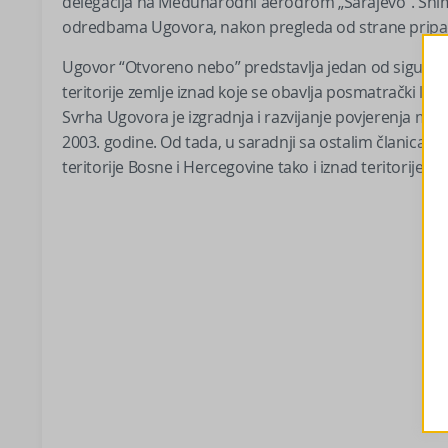
delegacija na Međunarodni aerodrom „Sarajevo“. Sniman
odredbama Ugovora, nakon pregleda od strane pripad
Ugovor “Otvoreno nebo” predstavlјa jedan od sigur
teritorije zemlјe iznad koje se obavlјa posmatrački let
Svrha Ugovora je izgradnja i razvijanje povjerenja m
2003. godine. Od tada, u saradnji sa ostalim članicama,
teritorije Bosne i Hercegovine tako i iznad teritorije dr