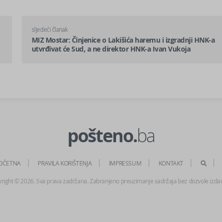
sljedeći članak
MIZ Mostar: Činjenice o Lakišića haremu i izgradnji HNK-a
utvrđivat će Sud, a ne direktor HNK-a Ivan Vukoja
pošteno.
ba
OČETNA
PRAVILA KORIŠTENJA
IMPRESSUM
KONTAKT
right © 2026. Sva prava zadržana. Zabranjeno preuzimanje sadržaja bez dozvole izda