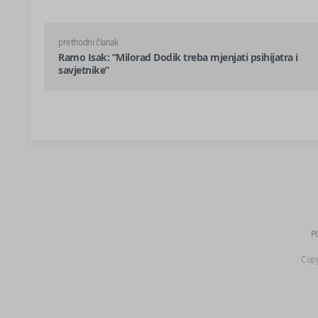
prethodni članak
Ramo Isak: “Milorad Dodik treba mjenjati psihijatra i
savjetnike”
P
Copy