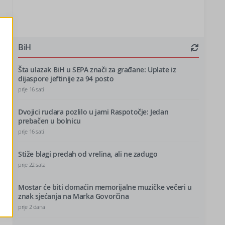
e
BiH
Šta ulazak BiH u SEPA znači za građane: Uplate iz
dijaspore jeftinije za 94 posto
prije 16 sati
Dvojici rudara pozlilo u jami Raspotočje: Jedan
prebačen u bolnicu
prije 16 sati
Stiže blagi predah od vrelina, ali ne zadugo
prije 22 sata
Mostar će biti domaćin memorijalne muzičke večeri u
znak sjećanja na Marka Govorčina
prije 2 dana