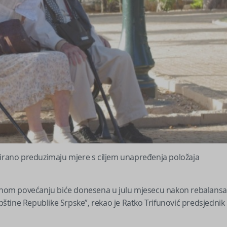
uirano preduzimaju mjere s ciljem unapređenja položaja
rednom povećanju biće donesena u julu mjesecu nakon rebalansa
tine Republike Srpske”, rekao je Ratko Trifunović predsjednik