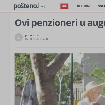
pošteno.
ba
BIH
REGION
SVI
Ovi penzioneri u au
pošteno.ba
07.08.2026 u 14:31