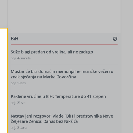
BiH
Stiže blagi predah od vrelina, ali ne zadugo
prije 42 minute
Mostar će biti domaćin memorijalne muzičke večeri u
znak sjećanja na Marka Govorčina
prije 19 sati
Paklene vrućine u BiH: Temperature do 41 stepen
prije 21 sat
Nastavljeni razgovori Vlade FBiH i predstavnika Nove
Željezare Zenica: Danas bez Nikšića
prije 2 dana