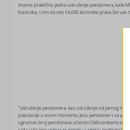
Imamo praktično jedno udruženje penzionera, kaže Mlad
korisnika, s tim da oko 54.000 korisnika prava živi van 
“Udruženje penzionera, kao udruženje od javnog inter
populacije u ovom momentu jesu penzioneri i sa aspek
ogroman broj penzionera učesnici Odbrambeno-otadžbins
rada i sticanja uslova za penziju u smislu podizanja i i