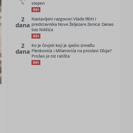
h
stepen
BIH
2
Nastavljeni razgovori Vlade FBiH i
dana
predstavnika Nove Željezare Zenica: Danas
bez Nikšića
BIH
2
Ko je čovjek koji je sjedio između
dana
Plenkovića i Milanovića na proslavi Oluje?
Prošao je niz ratišta
BIH