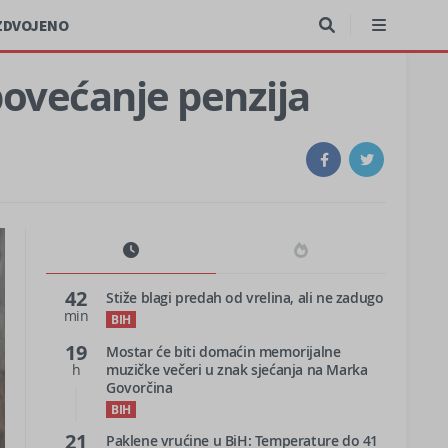
ZDVOJENO
ovećanje penzija
42
Stiže blagi predah od vrelina, ali ne zadugo
min
BIH
19
Mostar će biti domaćin memorijalne
h
muzičke večeri u znak sjećanja na Marka
Govorčina
BIH
21
Paklene vrućine u BiH: Temperature do 41