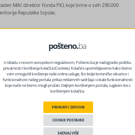
en Milić direktor Fonda PIO, koje brine o svih 290.000
teritorije Republike Srpske.
U skladu s novom europskom regulativom, Pošteno.ba je nadogradio politiku
privatnosti i korištenja kolačića (Cookies). Kolačiće upotrebljavamo kako bismo
vam omogućili korištenje naše online usluge, što bolje korisničko iskustvo i
funkcionalnost našeg portala, prikaz reklamnih sadržaja i ostale funkcionalnosti
koje inače ne bismo mogli pružati. Daljnjim korištenjem portala, suglasni ste s
korištenjem kolačića.
PRIHVATI I ZATVORI
esa, sigurno jedan od najvažnijih segmenata društva i
ta onog što su dali za Republiku Srpsku u smislu da je
COOKIE POSTAVKE
kog rata ili su to članovi njihovih porodica, a i sa aspekta
SAZNAJ VIŠE
zgradnje države”, poručio je Radan Ostojić ministar rada i