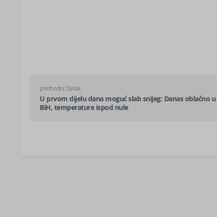
prethodni članak
U prvom dijelu dana moguć slab snijeg: Danas oblačno u
BiH, temperature ispod nule