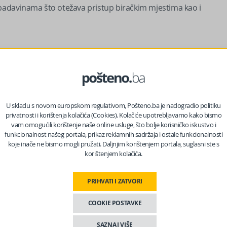
 padavinama što otežava pristup biračkim mjestima kao i
U skladu s novom europskom regulativom, Pošteno.ba je nadogradio politiku
privatnosti i korištenja kolačića (Cookies). Kolačiće upotrebljavamo kako bismo
vam omogućili korištenje naše online usluge, što bolje korisničko iskustvo i
funkcionalnost našeg portala, prikaz reklamnih sadržaja i ostale funkcionalnosti
koje inače ne bismo mogli pružati. Daljnjim korištenjem portala, suglasni ste s
korištenjem kolačića.
PRIHVATI I ZATVORI
 BiH nema još potpunu informaciju sa svih biračkih mjesta.
COOKIE POSTAVKE
iji sa svim općinskim/gradskim izbornim komisijama sa ciljem
anja.
SAZNAJ VIŠE