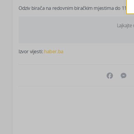
Odziv birača na redovnim biračkim mjestima do 11.00 sa
Lajkajte
Izvor vijesti:
haber.ba
Facebo
M