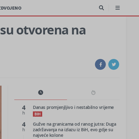
ZDVOJENO
isu otvorena na
4
Danas promjenjljivo i nestabilno vrijeme
h
BIH
4
Gužve na granicama od ranog jutra: Duga
h
zadržavanja na izlazu iz BiH, evo gdje su
najveće kolone