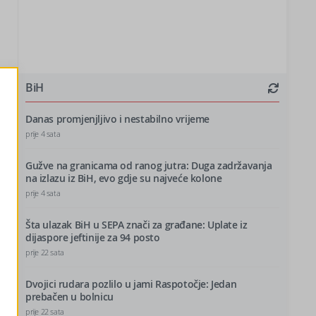
BiH
Danas promjenjljivo i nestabilno vrijeme
prije 4 sata
Gužve na granicama od ranog jutra: Duga zadržavanja
na izlazu iz BiH, evo gdje su najveće kolone
prije 4 sata
Šta ulazak BiH u SEPA znači za građane: Uplate iz
dijaspore jeftinije za 94 posto
prije 22 sata
Dvojici rudara pozlilo u jami Raspotočje: Jedan
prebačen u bolnicu
prije 22 sata