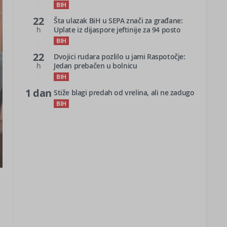
BIH
22
Šta ulazak BiH u SEPA znači za građane:
h
Uplate iz dijaspore jeftinije za 94 posto
BIH
22
Dvojici rudara pozlilo u jami Raspotočje:
h
Jedan prebačen u bolnicu
BIH
1 dan
Stiže blagi predah od vrelina, ali ne zadugo
BIH