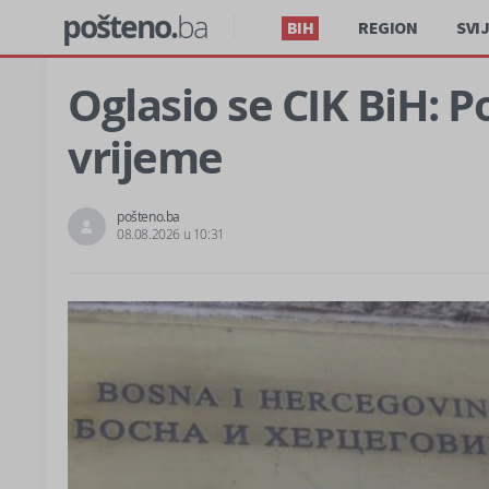
pošteno.
ba
BIH
REGION
SVI
Oglasio se CIK BiH: 
vrijeme
pošteno.ba
08.08.2026 u 10:31