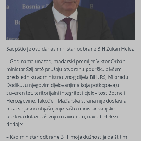
Saopštio je ovo danas ministar odbrane BiH Zukan Helez.
– Godinama unazad, mađarski premijer Viktor Orbán i
ministar Szijjártó pružaju otvorenu podršku bivšem
predsjedniku administrativnog dijela BiH, RS, Miloradu
Dodiku, u njegovim djelovanjima koja potkopavaju
suverenitet, teritorijalni integritet i cjelovitost Bosne i
Hercegovine. Također, Mađarska strana nije dostavila
nikakvo jasno objašnjenje zašto ministar vanjskih
poslova dolazi baš vojnim avionom, navodi Helez i
dodaje:
– Kao ministar odbrane BiH, moja dužnost je da štitim