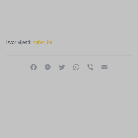
Izvor vijesti:
haber.ba
Facebook
Messenger
Twitter
WhatsApp
Viber
Email