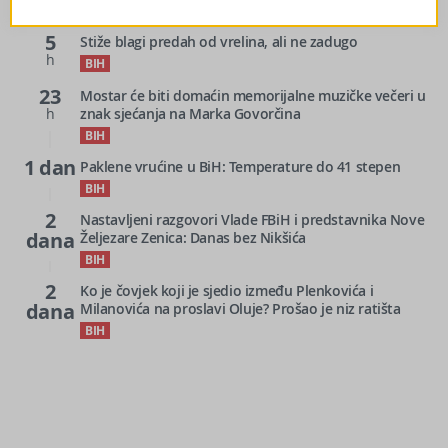
5
Stiže blagi predah od vrelina, ali ne zadugo
h
BIH
23
Mostar će biti domaćin memorijalne muzičke večeri u
h
znak sjećanja na Marka Govorčina
BIH
1 dan
Paklene vrućine u BiH: Temperature do 41 stepen
BIH
2
Nastavljeni razgovori Vlade FBiH i predstavnika Nove
dana
Željezare Zenica: Danas bez Nikšića
BIH
2
Ko je čovjek koji je sjedio između Plenkovića i
dana
Milanovića na proslavi Oluje? Prošao je niz ratišta
BIH