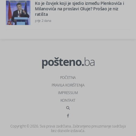
Ko je čovjek koji je sjedio između Plenkovića i
Milanovića na proslavi Oluje? Prošao je niz
ratišta
prije 2 dana
pošteno.
ba
POČETNA
PRAVILA KORIŠTENJA
IMPRESSUM
KONTAKT
Copyright © 2026. Sva prava zadržana. Zabranjeno preuzimanje sadržaja
bez dozvole izdavača.