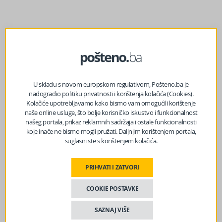
prethodni članak
Dojava bombe na proslavi Dana državnosti BiH u Banjoj
U skladu s novom europskom regulativom, Pošteno.ba je
Luci, SDP odbio prekinuti skup
nadogradio politiku privatnosti i korištenja kolačića (Cookies).
Kolačiće upotrebljavamo kako bismo vam omogućili korištenje
naše online usluge, što bolje korisničko iskustvo i funkcionalnost
našeg portala, prikaz reklamnih sadržaja i ostale funkcionalnosti
sljedeći članak
koje inače ne bismo mogli pružati. Daljnjim korištenjem portala,
“Je li je ovo tročlano Predsjedništvo RS?”
suglasni ste s korištenjem kolačića.
PRIHVATI I ZATVORI
COOKIE POSTAVKE
SAZNAJ VIŠE