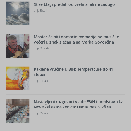
Stiže blagi predah od vrelina, ali ne zadugo
prije 5 sati
Mostar će biti domaćin memorijalne muzičke
večeri u znak sjećanja na Marka Govorčina
prije 23 sata
Paklene vrućine u BiH: Temperature do 41
stepen
prije 1 dan
Nastavljeni razgovori Vlade FBiH i predstavnika
Nove Željezare Zenica: Danas bez Nikšića
prije 2 dana