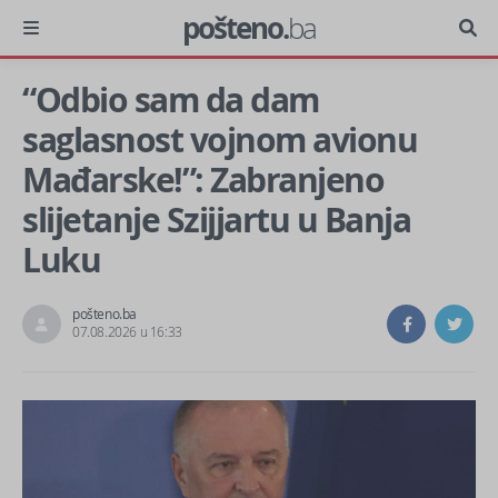
pošteno.
ba
“Odbio sam da dam
saglasnost vojnom avionu
Mađarske!”: Zabranjeno
slijetanje Szijjartu u Banja
Luku
pošteno.ba
07.08.2026 u 16:33