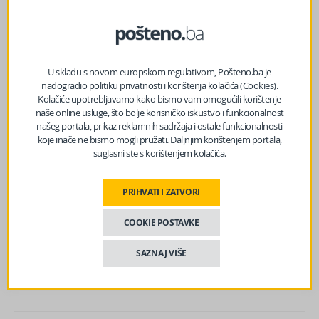
transportne karte u Federaciji BiH, pametnih kartica i
digitalnih novčanika.
Nova infrastruktura
U skladu s novom europskom regulativom, Pošteno.ba je
Jedan od strateški važnih projekata jeste i izgradnja novih
nadogradio politiku privatnosti i korištenja kolačića (Cookies).
željezničkih stajališta na području Kantona Sarajevo. U
Kolačiće upotrebljavamo kako bismo vam omogućili korištenje
naše online usluge, što bolje korisničko iskustvo i funkcionalnost
saradnji s nadležnim općinama i institucijama Kantona
našeg portala, prikaz reklamnih sadržaja i ostale funkcionalnosti
Sarajevo planirana je izgradnja ukupno 18 modernih
koje inače ne bismo mogli pružati. Daljnjim korištenjem portala,
željezničkih stajališta, raspoređenih na ključnim
suglasni ste s korištenjem kolačića.
dionicama željezničke mreže.
PRIHVATI I ZATVORI
Nova stajališta doprinijet će boljoj integraciji željeznice s
ostalim vidovima javnog prevoza, smanjenju
COOKIE POSTAVKE
saobraćajnih gužvi, te podsticanju korištenja ekološki
prihvatljivih oblika transporta.
SAZNAJ VIŠE
Izvor vijesti:
haber.ba