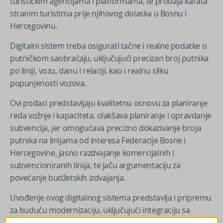
turističkim agencijama i platformama, te prodaja karata
stranim turistima prije njihovog dolaska u Bosnu i
Hercegovinu.
Digitalni sistem treba osigurati tačne i realne podatke o
putničkom saobraćaju, uključujući precizan broj putnika
po liniji, vozu, danu i relaciji, kao i realnu sliku
popunjenosti vozova.
Ovi podaci predstavljaju kvalitetnu osnovu za planiranje
reda vožnje i kapaciteta, olakšava planiranje i opravdanje
subvencija, jer omogućava precizno dokazivanje broja
putnika na linijama od interesa Federacije Bosne i
Hercegovine, jasno razdvajanje komercijalnih i
subvencioniranih linija, te jaču argumentaciju za
povećanje budžetskih izdvajanja.
Uvođenje ovog digitalnog sistema predstavlja i pripremu
za buduću modernizaciju, uključujući integraciju sa
drugim vidovima javnog prevoza, uvođenje jedinstvene