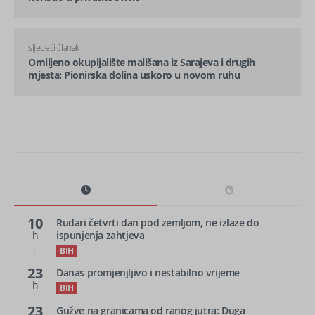
sljedeći članak
Omiljeno okupljalište mališana iz Sarajeva i drugih
mjesta: Pionirska dolina uskoro u novom ruhu
10
Rudari četvrti dan pod zemljom, ne izlaze do
h
ispunjenja zahtjeva
BIH
23
Danas promjenjljivo i nestabilno vrijeme
h
BIH
23
Gužve na granicama od ranog jutra: Duga