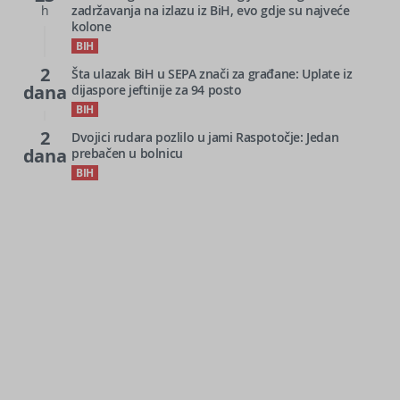
h
zadržavanja na izlazu iz BiH, evo gdje su najveće
kolone
BIH
2
Šta ulazak BiH u SEPA znači za građane: Uplate iz
dana
dijaspore jeftinije za 94 posto
BIH
2
Dvojici rudara pozlilo u jami Raspotočje: Jedan
dana
prebačen u bolnicu
BIH