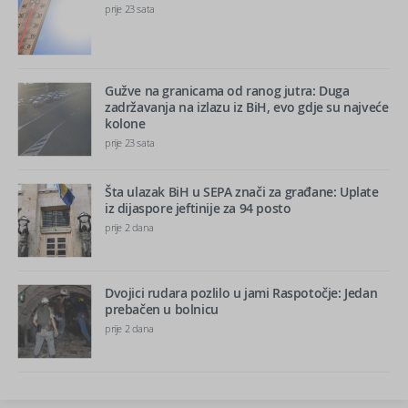
prije 23 sata
Gužve na granicama od ranog jutra: Duga
zadržavanja na izlazu iz BiH, evo gdje su najveće
kolone
prije 23 sata
Šta ulazak BiH u SEPA znači za građane: Uplate
iz dijaspore jeftinije za 94 posto
prije 2 dana
Dvojici rudara pozlilo u jami Raspotočje: Jedan
prebačen u bolnicu
prije 2 dana