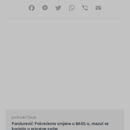
Facebook
Messenger
Twitter
WhatsApp
Viber
Email
prethodni članak
Pandurević: Pokrećemo smjene u BAGS-u, mazut se
koristio u privatne svrhe