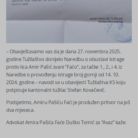
– Obavještavamo vas da je dana 27. novembra 2025.
godine Tužilaštvo donijelo Naredbu o obustavi istrage
protiv lica Amir Pašić zvani “Faćo”, za tačke 1., 2., i 4. iz
Naredbe o provođenju istrage broj gornji od 14. 10.
2024. godine – navodi se u obavijesti Tužilaštva KS koju
potpisuje kantonalni tužilac Stefan Kovačević.
Podsjetimo, Amiru Pašiću Faći je produžen pritvor na još
dva mjeseca.
Advokat Amira Pašića Faće Duško Tomić za “Avaz” kaže: