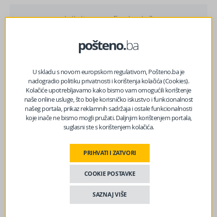
Lajkajte nas na Facebooku?
U skladu s novom europskom regulativom, Pošteno.ba je
Facebook
Messenger
Twitter
WhatsApp
Viber
Email
nadogradio politiku privatnosti i korištenja kolačića (Cookies).
Kolačiće upotrebljavamo kako bismo vam omogućili korištenje
naše online usluge, što bolje korisničko iskustvo i funkcionalnost
našeg portala, prikaz reklamnih sadržaja i ostale funkcionalnosti
koje inače ne bismo mogli pružati. Daljnjim korištenjem portala,
suglasni ste s korištenjem kolačića.
PRIHVATI I ZATVORI
COOKIE POSTAVKE
SAZNAJ VIŠE