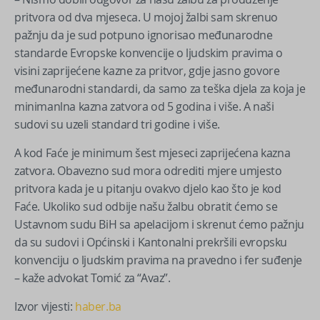
pritvora od dva mjeseca. U mojoj žalbi sam skrenuo
pažnju da je sud potpuno ignorisao međunarodne
standarde Evropske konvencije o ljudskim pravima o
visini zaprijećene kazne za pritvor, gdje jasno govore
međunarodni standardi, da samo za teška djela za koja je
minimanlna kazna zatvora od 5 godina i više. A naši
sudovi su uzeli standard tri godine i više.
A kod Faće je minimum šest mjeseci zaprijećena kazna
zatvora. Obavezno sud mora odrediti mjere umjesto
pritvora kada je u pitanju ovakvo djelo kao što je kod
Faće. Ukoliko sud odbije našu žalbu obratit ćemo se
Ustavnom sudu BiH sa apelacijom i skrenut ćemo pažnju
da su sudovi i Općinski i Kantonalni prekršili evropsku
konvenciju o ljudskim pravima na pravedno i fer suđenje
– kaže advokat Tomić za “Avaz”.
Izvor vijesti:
haber.ba