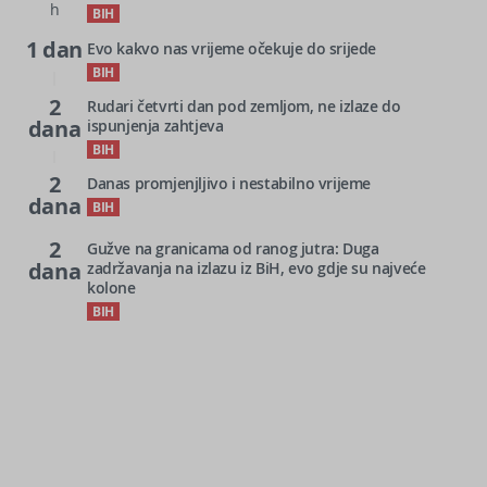
h
BIH
1 dan
Evo kakvo nas vrijeme očekuje do srijede
BIH
2
Rudari četvrti dan pod zemljom, ne izlaze do
dana
ispunjenja zahtjeva
BIH
2
Danas promjenjljivo i nestabilno vrijeme
dana
BIH
2
Gužve na granicama od ranog jutra: Duga
dana
zadržavanja na izlazu iz BiH, evo gdje su najveće
kolone
BIH