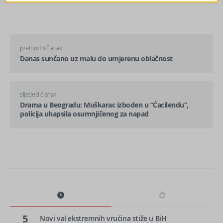
prethodni članak
Danas sunčano uz malu do umjerenu oblačnost
sljedeći članak
Drama u Beogradu: Muškarac izboden u “Ćacilendu”,
policija uhapsila osumnjičenog za napad
5
Novi val ekstremnih vrućina stiže u BiH