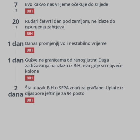
7
Evo kakvo nas vrijeme očekuje do srijede
h
BIH
20
Rudari četvrti dan pod zemljom, ne izlaze do
h
ispunjenja zahtjeva
BIH
1 dan
Danas promjenjljivo i nestabilno vrijeme
BIH
1 dan
Gužve na granicama od ranog jutra: Duga
zadržavanja na izlazu iz BiH, evo gdje su najveće
kolone
BIH
2
Šta ulazak BiH u SEPA znači za građane: Uplate iz
dana
dijaspore jeftinije za 94 posto
BIH