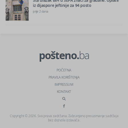
Šta ulazak BiH u SEPA znači za građane: Uplate
iz dijaspore jeftinije za 94 posto
prije 2 dana
pošteno.
ba
POČETNA
PRAVILA KORIŠTENJA
IMPRESSUM
KONTAKT
Copyright © 2026. Sva prava zadržana. Zabranjeno preuzimanje sadržaja
bez dozvole izdavača.