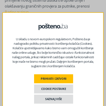
primjene novog sistema ulaska Evropske unije i
olakšavanju graničnih provjera za putnike, prenosi
Radiosarajevo
.
Izvor vijesti:
haber.ba
U skladu s novom europskom regulativom, Pošteno.ba je
Facebook
Messenger
Twitter
WhatsApp
Viber
Email
nadogradio politiku privatnosti i korištenja kolačića (Cookies).
Kolačiće upotrebljavamo kako bismo vam omogućili korištenje
naše online usluge, što bolje korisničko iskustvo i funkcionalnost
našeg portala, prikaz reklamnih sadržaja i ostale funkcionalnosti
koje inače ne bismo mogli pružati. Daljnjim korištenjem portala,
suglasni ste s korištenjem kolačića.
PRIHVATI I ZATVORI
COOKIE POSTAVKE
SAZNAJ VIŠE