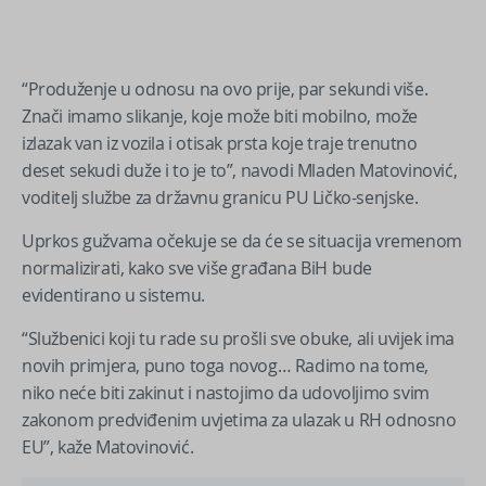
“Produženje u odnosu na ovo prije, par sekundi više.
Znači imamo slikanje, koje može biti mobilno, može
izlazak van iz vozila i otisak prsta koje traje trenutno
deset sekudi duže i to je to”, navodi Mladen Matovinović,
voditelj službe za državnu granicu PU Ličko-senjske.
Uprkos gužvama očekuje se da će se situacija vremenom
normalizirati, kako sve više građana BiH bude
evidentirano u sistemu.
“Službenici koji tu rade su prošli sve obuke, ali uvijek ima
novih primjera, puno toga novog… Radimo na tome,
niko neće biti zakinut i nastojimo da udovoljimo svim
zakonom predviđenim uvjetima za ulazak u RH odnosno
EU”, kaže Matovinović.