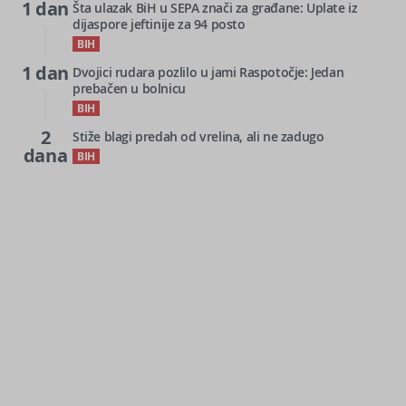
1 dan
Šta ulazak BiH u SEPA znači za građane: Uplate iz
dijaspore jeftinije za 94 posto
BIH
1 dan
Dvojici rudara pozlilo u jami Raspotočje: Jedan
prebačen u bolnicu
BIH
2
Stiže blagi predah od vrelina, ali ne zadugo
dana
BIH