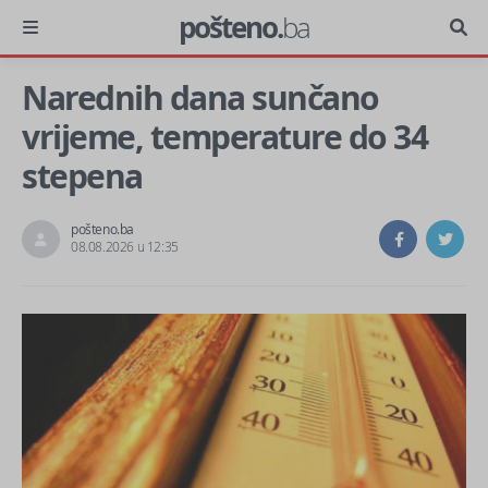
pošteno.
ba
Narednih dana sunčano
vrijeme, temperature do 34
stepena
pošteno.ba
08.08.2026 u 12:35