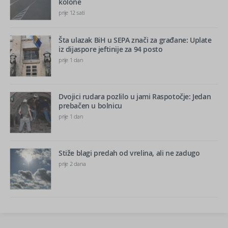
kolone
prije 12 sati
Šta ulazak BiH u SEPA znači za građane: Uplate
iz dijaspore jeftinije za 94 posto
prije 1 dan
Dvojici rudara pozlilo u jami Raspotočje: Jedan
prebačen u bolnicu
prije 1 dan
Stiže blagi predah od vrelina, ali ne zadugo
prije 2 dana