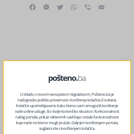
Facebook
Messenger
Twitter
WhatsApp
Viber
Email
U skladu s novom europskom regulativom, Pošteno.ba je
nadogradio politiku privatnosti i korištenja kolačića (Cookies).
Kolačiće upotrebljavamo kako bismo vam omogućili korištenje
naše online usluge, što bolje korisničko iskustvo i funkcionalnost
našeg portala, prikaz reklamnih sadržaja i ostale funkcionalnosti
prethodni članak
koje inače ne bismo mogli pružati. Daljnjim korištenjem portala,
Crnadak napušta PDP-e, ako bude saradnje “s onima koji
suglasni ste s korištenjem kolačića.
su uništili RS”