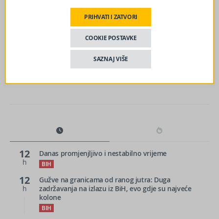
PRIHVATI I ZATVORI
sljedeći članak
COOKIE POSTAVKE
Guvernerka Selimović: Sektor osiguranja u BiH može
postati ključni partner građanima i privredi
SAZNAJ VIŠE
12
Danas promjenjljivo i nestabilno vrijeme
h
BIH
12
Gužve na granicama od ranog jutra: Duga
h
zadržavanja na izlazu iz BiH, evo gdje su najveće
kolone
BIH