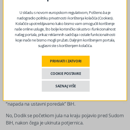
odbijene sve žalbe, onda Centralna izborna komisija
donosi odluku o raspisivanju prijevremenih izbora. A ti
U skladu s novom europskom regulativom, Pošteno.ba je
prijevremeni izbori moraju biti održani u roku od 90
nadogradio politiku privatnosti i korištenja kolačića (Cookies).
dana od prestanka mandata u skladu sa Ustavom i
Kolačiće upotrebljavamo kako bismo vam omogućili korištenje
naše online usluge, što bolje korisničko iskustvo i funkcionalnost
zakonom – rekla je Hadžiabdić.
našeg portala, prikaz reklamnih sadržaja i ostale funkcionalnosti
koje inače ne bismo mogli pružati. Daljnjim korištenjem portala,
Ko može spriječiti Dodika da obavlja funkciju?
suglasni ste s korištenjem kolačića.
Dodik se, ukoliko ne bude poštovao presudu, suočava sa
novim krivičnim prijavama, pojašnjava za RSE advokat
PRIHVATI I ZATVORI
Ilijas Midžić.
COOKIE POSTAVKE
Osuđeni predsjednik Republike Srpske je već pokazivao
nepoštivanje odluka pravosudnih institucija izbjegavajući
SAZNAJ VIŠE
hapšenje po potjernici od sredine marta do početka jula
u drugom procesu koji je protiv njega u toku, u slučaju
“napada na ustavni poredak” BiH.
No, Dodik se početkom jula na kraju pojavio pred Sudom
BiH, nakon čega je ukinuta potjernica.