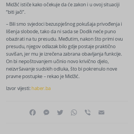
Midžić ističe kako očekuje da će zakon i u ovoj situaciji
“biti jači”.
– Bili smo svjedoci bezuspješnog pokušaja privođenja i
lišenja slobode, tako da ni sada se Dodik neće puno
obazirati na tu presudu. Međutim, nakon što primi ovu
presudu, njegov odlazak bilo gdje postaje praktično
suvišan, jer mu je izrečena zabrana obavljanja funkcije.
On bi nepoštovanjem učinio novo krivično djelo,
neizvršavanje sudskih odluka, što bi pokrenulo nove
pravne postupke – rekao je Midžić.
Izvor vijesti:
haber.ba
Facebook
Messenger
Twitter
WhatsApp
Viber
Email