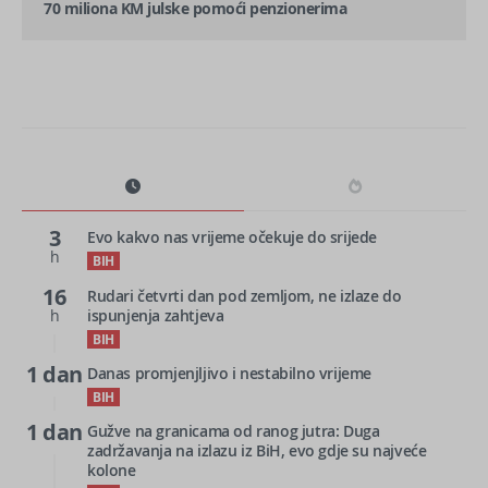
70 miliona KM julske pomoći penzionerima
3
Evo kakvo nas vrijeme očekuje do srijede
h
BIH
16
Rudari četvrti dan pod zemljom, ne izlaze do
h
ispunjenja zahtjeva
BIH
1 dan
Danas promjenjljivo i nestabilno vrijeme
BIH
1 dan
Gužve na granicama od ranog jutra: Duga
zadržavanja na izlazu iz BiH, evo gdje su najveće
kolone