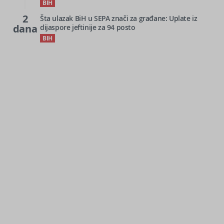
BIH
2
Šta ulazak BiH u SEPA znači za građane: Uplate iz
dana
dijaspore jeftinije za 94 posto
BIH