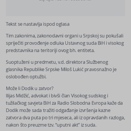
Tekst se nastavlja ispod oglasa
Tim zakonima, zakonodavni organi u Srpskoj su pokušali
spriječiti provođenje odluka Ustavnog suda BiH i visokog
predstavnika na teritoriji ovog bh. entiteta.
Suoptuženi u predmetu, v.d. direktora Službenog
glasnika Republike Srpske Miloš Lukić pravosnažno je
oslobođen optužbi.
Može li Dodik u zatvor?
Ilijas Midžić, advokat i bivši član Visokog sudskog i
tužilačkog savjeta BiH za Radio Slobodna Evropa kaže da
Dodik može sada tražiti odgađanje izvršenja kazne
zatvora dva puta po tri mjeseca, ali iz opravdanih razloga,
nakon što preuzme tzv. “uputni akt” iz suda.