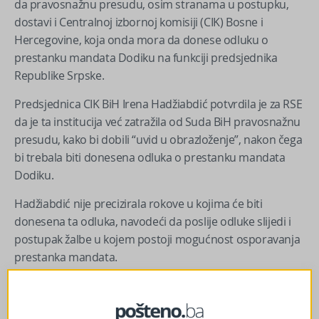
da pravosnažnu presudu, osim stranama u postupku,
dostavi i Centralnoj izbornoj komisiji (CIK) Bosne i
Hercegovine, koja onda mora da donese odluku o
prestanku mandata Dodiku na funkciji predsjednika
Republike Srpske.
Predsjednica CIK BiH Irena Hadžiabdić potvrdila je za RSE
da je ta institucija već zatražila od Suda BiH pravosnažnu
presudu, kako bi dobili “uvid u obrazloženje”, nakon čega
bi trebala biti donesena odluka o prestanku mandata
Dodiku.
Hadžiabdić nije precizirala rokove u kojima će biti
donesena ta odluka, navodeći da poslije odluke slijedi i
postupak žalbe u kojem postoji mogućnost osporavanja
prestanka mandata.
– Kad mi donesemo odluku o prestanku mandata i kad
ona bude potvrđena kao pravosnažna, odnosno