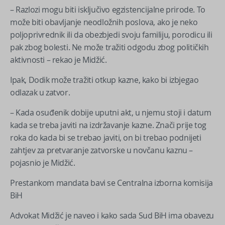
– Razlozi mogu biti isključivo egzistencijalne prirode. To
može biti obavljanje neodložnih poslova, ako je neko
poljoprivrednik ili da obezbjedi svoju familiju, porodicu ili
pak zbog bolesti. Ne može tražiti odgodu zbog političkih
aktivnosti – rekao je Midžić.
Ipak, Dodik može tražiti otkup kazne, kako bi izbjegao
odlazak u zatvor.
– Kada osuđenik dobije uputni akt, u njemu stoji i datum
kada se treba javiti na izdržavanje kazne. Znači prije tog
roka do kada bi se trebao javiti, on bi trebao podnijeti
zahtjev za pretvaranje zatvorske u novčanu kaznu –
pojasnio je Midžić.
Prestankom mandata bavi se Centralna izborna komisija
BiH
Advokat Midžić je naveo i kako sada Sud BiH ima obavezu