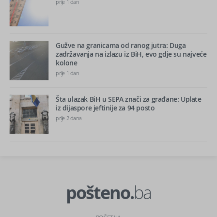
prije 1 dan
Gužve na granicama od ranog jutra: Duga
zadržavanja na izlazu iz BiH, evo gdje su najveće
kolone
prije 1 dan
Šta ulazak BiH u SEPA znači za građane: Uplate
iz dijaspore jeftinije za 94 posto
prije 2 dana
pošteno.
ba