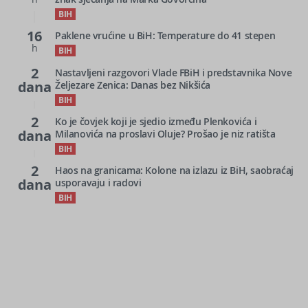
BIH
16
Paklene vrućine u BiH: Temperature do 41 stepen
h
BIH
2
Nastavljeni razgovori Vlade FBiH i predstavnika Nove
dana
Željezare Zenica: Danas bez Nikšića
BIH
2
Ko je čovjek koji je sjedio između Plenkovića i
dana
Milanovića na proslavi Oluje? Prošao je niz ratišta
BIH
2
Haos na granicama: Kolone na izlazu iz BiH, saobraćaj
dana
usporavaju i radovi
BIH