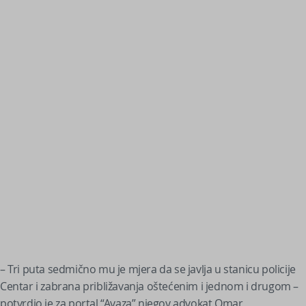
– Tri puta sedmično mu je mjera da se javlja u stanicu policije
Centar i zabrana približavanja oštećenim i jednom i drugom –
potvrdio je za portal “Avaza” njegov advokat Omar