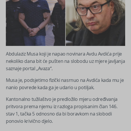
Abdulaziz Musa koji je napao novinara Avdu Avdića prije
nekoliko dana bit će pušten na slobodu uz mjere javljanja
saznaje portal „Avaza“.
Musa je, podsjetimo fizički nasrnuo na Avdića kada mu je
nanio povrede kada ga je udario u potiljak.
Kantonalno tužilaštvo je predložilo mjeru određivanja
pritvora prema njemu iz razloga propisanim član 146.
stav 1, tačka 5 odnosno da bi boravkom na slobodi
ponovio krivično djelo.