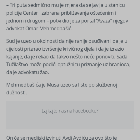
– Tri puta sedmično mu je mjera da se javlja u stanicu
policije Centar i zabrana približavanja oštećenim i
jednom i drugom – potvrdio je za portal “Avaza” njegov
advokat Omar Mehmedbašić.
Sud je uzeo u okolnosti da nije ranije osuđivan i da je u
cijelosti priznao izvršenje krivičnog djela i da je izrazio
kajanje, da je rekao da takvo nešto neće ponoviti. Sada
Tužilaštvo može podići optužnicu priznanje uz branioca,
da je advokatu žao.
Mehmedbašića je Musa uzeo sa liste po službenoj
dužnosti.
Lajkajte nas na Facebooku?
On će se medijski izvinuti Avdi Avdiću za ovo što je