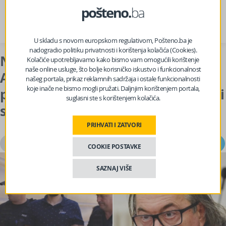
prije 2 dana
U skladu s novom europskom regulativom, Pošteno.ba je
nadogradio politiku privatnosti i korištenja kolačića (Cookies).
Nakon fizičkog napada na Avdu
Kolačiće upotrebljavamo kako bismo vam omogućili korištenje
naše online usluge, što bolje korisničko iskustvo i funkcionalnost
Avdića: Abdulaziz Musa bit će
našeg portala, prikaz reklamnih sadržaja i ostale funkcionalnosti
koje inače ne bismo mogli pružati. Daljnjim korištenjem portala,
pušten na slobodu, dužan je javljati
suglasni ste s korištenjem kolačića.
se u policijsku stanicu
PRIHVATI I ZATVORI
pošteno.ba
COOKIE POSTAVKE
07.08.2026 u 16:35
SAZNAJ VIŠE