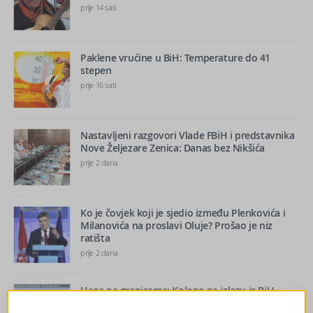
prije 14 sati
Paklene vrućine u BiH: Temperature do 41
stepen
prije 16 sati
Nastavljeni razgovori Vlade FBiH i predstavnika
Nove Željezare Zenica: Danas bez Nikšića
prije 2 dana
Ko je čovjek koji je sjedio između Plenkovića i
Milanovića na proslavi Oluje? Prošao je niz
ratišta
prije 2 dana
Haos na granicama: Kolone na izlazu iz BiH,
saobraćaj usporavaju i radovi