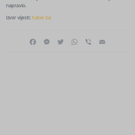
napravio.
Izvor vijesti:
haber.ba
Facebook
Messenger
Twitter
WhatsApp
Viber
Email