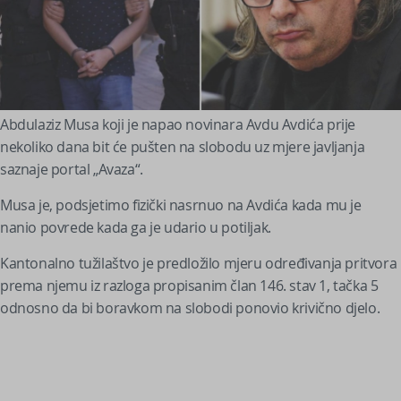
Abdulaziz Musa koji je napao novinara Avdu Avdića prije
nekoliko dana bit će pušten na slobodu uz mjere javljanja
saznaje portal „Avaza“.
Musa je, podsjetimo fizički nasrnuo na Avdića kada mu je
nanio povrede kada ga je udario u potiljak.
Kantonalno tužilaštvo je predložilo mjeru određivanja pritvora
prema njemu iz razloga propisanim član 146. stav 1, tačka 5
odnosno da bi boravkom na slobodi ponovio krivično djelo.