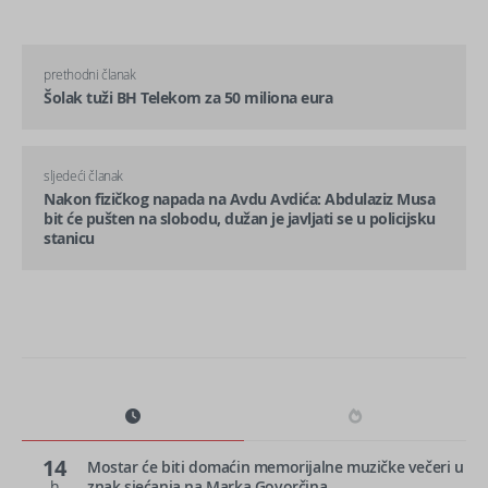
prethodni članak
Šolak tuži BH Telekom za 50 miliona eura
sljedeći članak
Nakon fizičkog napada na Avdu Avdića: Abdulaziz Musa
bit će pušten na slobodu, dužan je javljati se u policijsku
stanicu
14
Mostar će biti domaćin memorijalne muzičke večeri u
h
znak sjećanja na Marka Govorčina