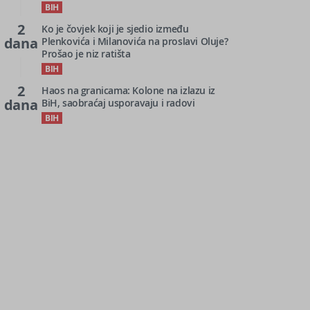
BIH
2
Ko je čovjek koji je sjedio između
dana
Plenkovića i Milanovića na proslavi Oluje?
Prošao je niz ratišta
BIH
2
Haos na granicama: Kolone na izlazu iz
dana
BiH, saobraćaj usporavaju i radovi
BIH