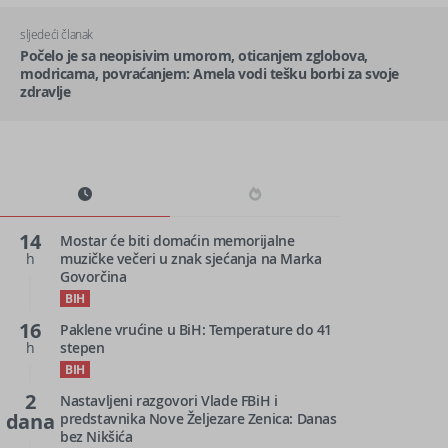
sljedeći članak
Počelo je sa neopisivim umorom, oticanjem zglobova,
modricama, povraćanjem: Amela vodi tešku borbi za svoje
zdravlje
14
Mostar će biti domaćin memorijalne
h
muzičke večeri u znak sjećanja na Marka
Govorčina
BIH
16
Paklene vrućine u BiH: Temperature do 41
h
stepen
BIH
2
Nastavljeni razgovori Vlade FBiH i
dana
predstavnika Nove Željezare Zenica: Danas
bez Nikšića