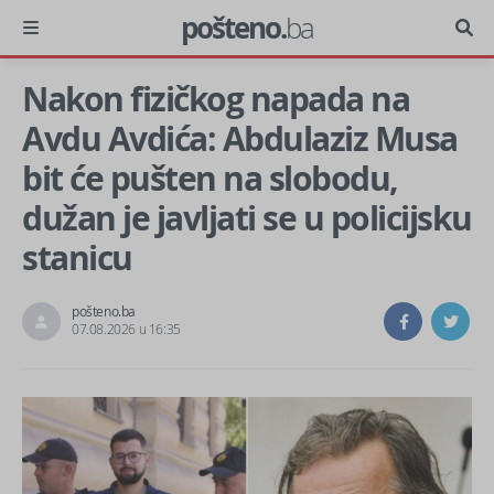
pošteno.
ba
Nakon fizičkog napada na
Avdu Avdića: Abdulaziz Musa
bit će pušten na slobodu,
dužan je javljati se u policijsku
stanicu
pošteno.ba
07.08.2026 u 16:35