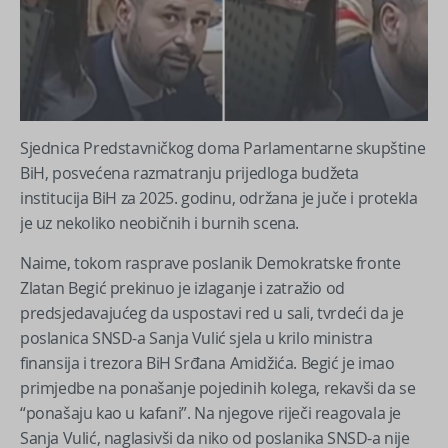
Sjednica Predstavničkog doma Parlamentarne skupštine
BiH, posvećena razmatranju prijedloga budžeta
institucija BiH za 2025. godinu, održana je juče i protekla
je uz nekoliko neobičnih i burnih scena.
Naime, tokom rasprave poslanik Demokratske fronte
Zlatan Begić prekinuo je izlaganje i zatražio od
predsjedavajućeg da uspostavi red u sali, tvrdeći da je
poslanica SNSD-a Sanja Vulić sjela u krilo ministra
finansija i trezora BiH Srđana Amidžića. Begić je imao
primjedbe na ponašanje pojedinih kolega, rekavši da se
“ponašaju kao u kafani”. Na njegove riječi reagovala je
Sanja Vulić, naglasivši da niko od poslanika SNSD-a nije