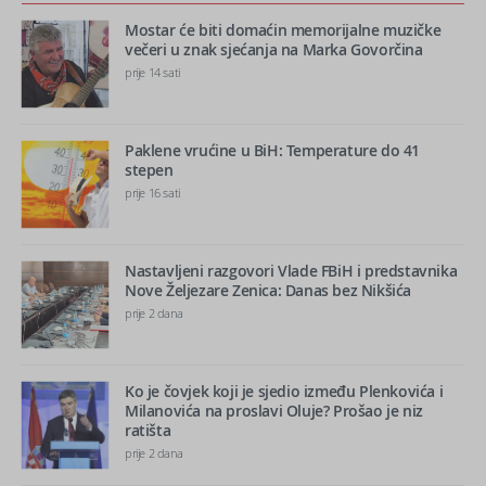
Mostar će biti domaćin memorijalne muzičke
večeri u znak sjećanja na Marka Govorčina
prije 14 sati
Paklene vrućine u BiH: Temperature do 41
stepen
prije 16 sati
Nastavljeni razgovori Vlade FBiH i predstavnika
Nove Željezare Zenica: Danas bez Nikšića
prije 2 dana
Ko je čovjek koji je sjedio između Plenkovića i
Milanovića na proslavi Oluje? Prošao je niz
ratišta
prije 2 dana