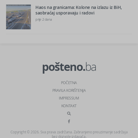
Haos na granicama: Kolone na izlazu iz BiH,
saobraćaj usporavaju i radovi
prije 2 dana
pošteno.
ba
POČETNA
PRAVILA KORIŠTENJA
IMPRESSUM
KONTAKT
Copyright © 2026. Sva prava zadržana. Zabranjeno preuzimanje sadržaja
bez dozvole izdavača.