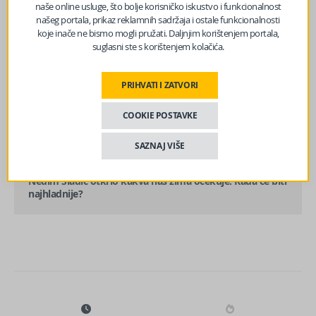
naše online usluge, što bolje korisničko iskustvo i funkcionalnost
našeg portala, prikaz reklamnih sadržaja i ostale funkcionalnosti
koje inače ne bismo mogli pružati. Daljnjim korištenjem portala,
suglasni ste s korištenjem kolačića.
PRIHVATI I ZATVORI
prethodni članak
Ponovo pao Prijedlog budžeta BiH, nije bilo većine!
COOKIE POSTAVKE
SAZNAJ VIŠE
sljedeći članak
Nedim Sladić otkrio kakva nas zima očekuje: Kada će biti
najhladnije?