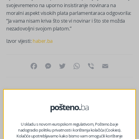
svojevremeno na uporno insistiranje novinara na
moralni aspekt visokih plata parlamentaraca odgovorila:
“Ja vama nisam kriva što ste vi novinar i što ste možda
nezadovoljni svojom platom.”
Izvor vijesti:
haber.ba
Facebook
Messenger
Twitter
WhatsApp
Viber
Email
U skladu s novom europskom regulativom, Pošteno.ba je
nadogradio politiku privatnosti i korištenja kolačića (Cookies).
Kolačiće upotrebljavamo kako bismo vam omogućili korištenje