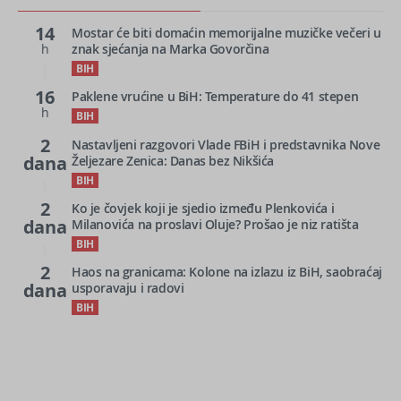
14
Mostar će biti domaćin memorijalne muzičke večeri u
h
znak sjećanja na Marka Govorčina
BIH
16
Paklene vrućine u BiH: Temperature do 41 stepen
h
BIH
2
Nastavljeni razgovori Vlade FBiH i predstavnika Nove
dana
Željezare Zenica: Danas bez Nikšića
BIH
2
Ko je čovjek koji je sjedio između Plenkovića i
dana
Milanovića na proslavi Oluje? Prošao je niz ratišta
BIH
2
Haos na granicama: Kolone na izlazu iz BiH, saobraćaj
dana
usporavaju i radovi
BIH