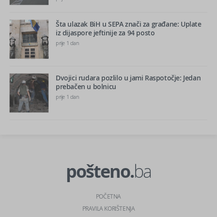
Šta ulazak BiH u SEPA znači za građane: Uplate
iz dijaspore jeftinije za 94 posto
prije 1 dan
Dvojici rudara pozlilo u jami Raspotočje: Jedan
prebačen u bolnicu
prije 1 dan
pošteno.
ba
POČETNA
PRAVILA KORIŠTENJA