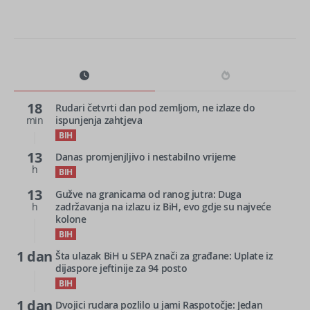
18
Rudari četvrti dan pod zemljom, ne izlaze do
min
ispunjenja zahtjeva
BIH
13
Danas promjenjljivo i nestabilno vrijeme
h
BIH
13
Gužve na granicama od ranog jutra: Duga
h
zadržavanja na izlazu iz BiH, evo gdje su najveće
kolone
BIH
1 dan
Šta ulazak BiH u SEPA znači za građane: Uplate iz
dijaspore jeftinije za 94 posto
BIH
1 dan
Dvojici rudara pozlilo u jami Raspotočje: Jedan