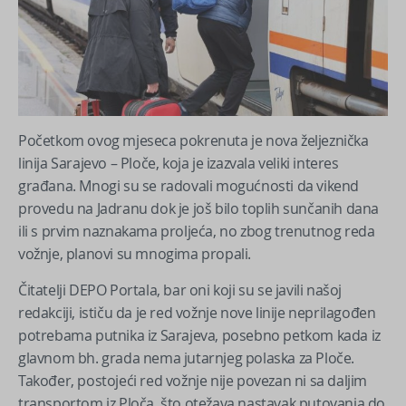
Početkom ovog mjeseca pokrenuta je nova željeznička
linija Sarajevo – Ploče, koja je izazvala veliki interes
građana. Mnogi su se radovali mogućnosti da vikend
provedu na Jadranu dok je još bilo toplih sunčanih dana
ili s prvim naznakama proljeća, no zbog trenutnog reda
vožnje, planovi su mnogima propali.
Čitatelji DEPO Portala, bar oni koji su se javili našoj
redakciji, ističu da je red vožnje nove linije neprilagođen
potrebama putnika iz Sarajeva, posebno petkom kada iz
glavnom bh. grada nema jutarnjeg polaska za Ploče.
Također, postojeći red vožnje nije povezan ni sa daljim
transportom iz Ploča, što otežava nastavak putovanja do