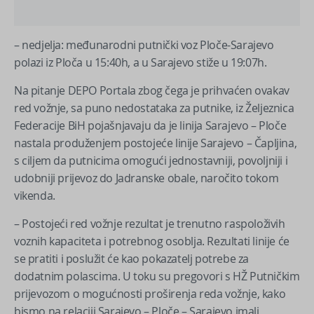
– nedjelja: međunarodni putnički voz Ploče-Sarajevo
polazi iz Ploča u 15:40h, a u Sarajevo stiže u 19:07h.
Na pitanje DEPO Portala zbog čega je prihvaćen ovakav
red vožnje, sa puno nedostataka za putnike, iz Željeznica
Federacije BiH pojašnjavaju da je linija Sarajevo – Ploče
nastala produženjem postojeće linije Sarajevo – Čapljina,
s ciljem da putnicima omogući jednostavniji, povoljniji i
udobniji prijevoz do Jadranske obale, naročito tokom
vikenda.
– Postojeći red vožnje rezultat je trenutno raspoloživih
voznih kapaciteta i potrebnog osoblja. Rezultati linije će
se pratiti i poslužit će kao pokazatelj potrebe za
dodatnim polascima. U toku su pregovori s HŽ Putničkim
prijevozom o mogućnosti proširenja reda vožnje, kako
bismo na relaciji Sarajevo – Ploče – Sarajevo imali