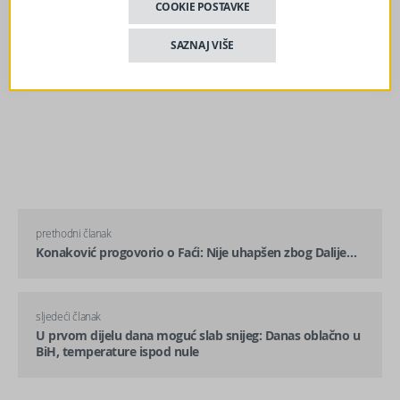
COOKIE POSTAVKE
SAZNAJ VIŠE
prethodni članak
Konaković progovorio o Faći: Nije uhapšen zbog Dalije…
sljedeći članak
U prvom dijelu dana moguć slab snijeg: Danas oblačno u
BiH, temperature ispod nule