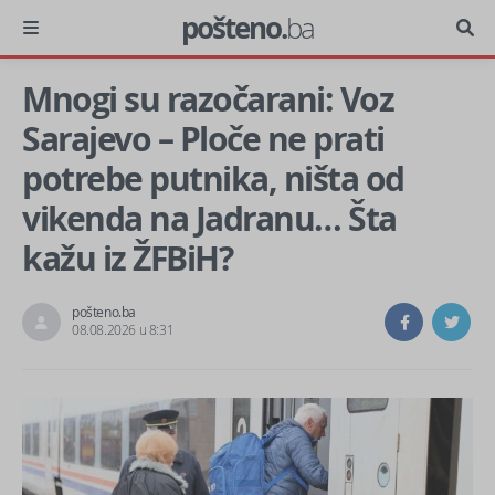
pošteno.
ba
Mnogi su razočarani: Voz
Sarajevo – Ploče ne prati
potrebe putnika, ništa od
vikenda na Jadranu… Šta
kažu iz ŽFBiH?
pošteno.ba
08.08.2026 u 8:31