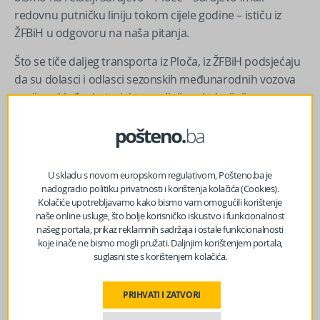
redovnu putničku liniju tokom cijele godine – ističu iz
ŽFBiH u odgovoru na naša pitanja.
Što se tiče daljeg transporta iz Ploča, iz ŽFBiH podsjećaju
da su dolasci i odlasci sezonskih međunarodnih vozova
ranije usklađeni s trajektnom linijom Jadrolinije prema
Trpnju. Također uvjeravaju i da, ukoliko bude interesa,
Jadrolinija može prilagoditi svoje linije vremenu dolaska i
odlaska vozova u Ploče.
U skladu s novom europskom regulativom, Pošteno.ba je
Izvor vijesti:
haber.ba
nadogradio politiku privatnosti i korištenja kolačića (Cookies).
Kolačiće upotrebljavamo kako bismo vam omogućili korištenje
naše online usluge, što bolje korisničko iskustvo i funkcionalnost
našeg portala, prikaz reklamnih sadržaja i ostale funkcionalnosti
Facebook
Messenger
Twitter
WhatsApp
Viber
Email
koje inače ne bismo mogli pružati. Daljnjim korištenjem portala,
suglasni ste s korištenjem kolačića.
PRIHVATI I ZATVORI