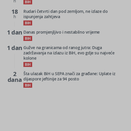
h
BIH
18
Rudari četvrti dan pod zemljom, ne izlaze do
h
ispunjenja zahtjeva
BIH
1 dan
Danas promjenjljivo i nestabilno vrijeme
BIH
1 dan
Gužve na granicama od ranog jutra: Duga
zadržavanja na izlazu iz BiH, evo gdje su najveće
kolone
BIH
2
Šta ulazak BiH u SEPA znači za građane: Uplate iz
dana
dijaspore jeftinije za 94 posto
BIH