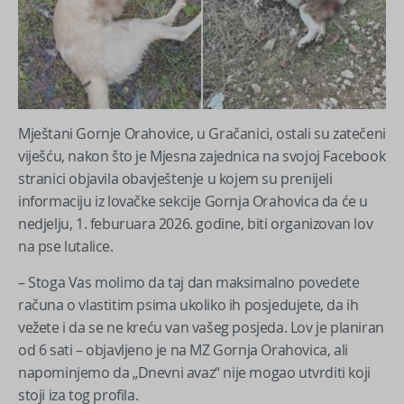
Mještani Gornje Orahovice, u Gračanici, ostali su zatečeni
viješću, nakon što je Mjesna zajednica na svojoj Facebook
stranici objavila obavještenje u kojem su prenijeli
informaciju iz lovačke sekcije Gornja Orahovica da će u
nedjelju, 1. feburuara 2026. godine, biti organizovan lov
na pse lutalice.
– Stoga Vas molimo da taj dan maksimalno povedete
računa o vlastitim psima ukoliko ih posjedujete, da ih
vežete i da se ne kreću van vašeg posjeda. Lov je planiran
od 6 sati – objavljeno je na MZ Gornja Orahovica, ali
napominjemo da „Dnevni avaz“ nije mogao utvrditi koji
stoji iza tog profila.