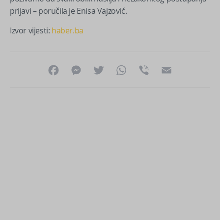
prijavi – poručila je Enisa Vajzović.
Izvor vijesti:
haber.ba
Facebook
Messenger
Twitter
WhatsApp
Viber
Email