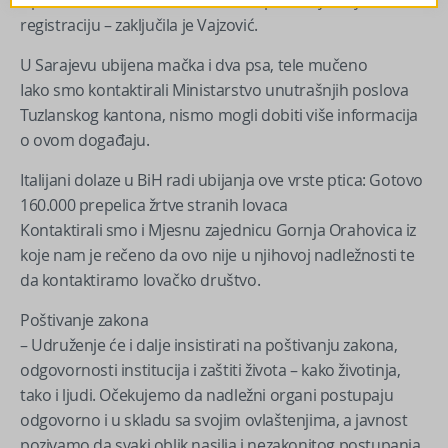
registraciju – zaključila je Vajzović.
U Sarajevu ubijena mačka i dva psa, tele mučeno
Iako smo kontaktirali Ministarstvo unutrašnjih poslova
Tuzlanskog kantona, nismo mogli dobiti više informacija
o ovom događaju.
Italijani dolaze u BiH radi ubijanja ove vrste ptica: Gotovo
160.000 prepelica žrtve stranih lovaca
Kontaktirali smo i Mjesnu zajednicu Gornja Orahovica iz
koje nam je rečeno da ovo nije u njihovoj nadležnosti te
da kontaktiramo lovačko društvo.
Poštivanje zakona
– Udruženje će i dalje insistirati na poštivanju zakona,
odgovornosti institucija i zaštiti života – kako životinja,
tako i ljudi. Očekujemo da nadležni organi postupaju
odgovorno i u skladu sa svojim ovlaštenjima, a javnost
pozivamo da svaki oblik nasilja i nezakonitog postupanja