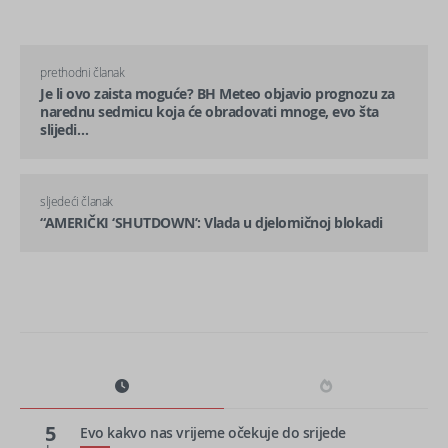
prethodni članak
Je li ovo zaista moguće? BH Meteo objavio prognozu za
narednu sedmicu koja će obradovati mnoge, evo šta
slijedi…
sljedeći članak
“AMERIČKI ‘SHUTDOWN’: Vlada u djelomičnoj blokadi
5
Evo kakvo nas vrijeme očekuje do srijede