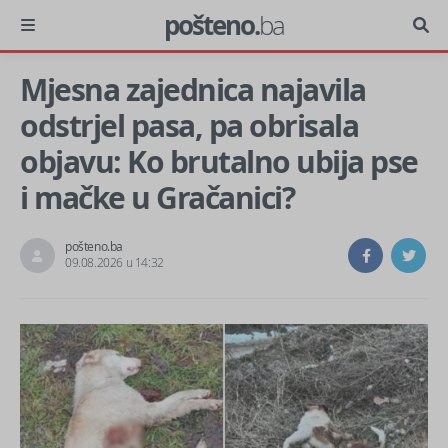
pošteno.
ba
Mjesna zajednica najavila
odstrjel pasa, pa obrisala
objavu: Ko brutalno ubija pse
i mačke u Gračanici?
pošteno.ba
09.08.2026 u 14:32