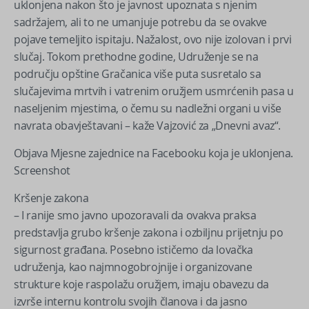
uklonjena nakon što je javnost upoznata s njenim
sadržajem, ali to ne umanjuje potrebu da se ovakve
pojave temeljito ispitaju. Nažalost, ovo nije izolovan i prvi
slučaj. Tokom prethodne godine, Udruženje se na
području opštine Gračanica više puta susretalo sa
slučajevima mrtvih i vatrenim oružjem usmrćenih pasa u
naseljenim mjestima, o čemu su nadležni organi u više
navrata obavještavani – kaže Vajzović za „Dnevni avaz“.
Objava Mjesne zajednice na Facebooku koja je uklonjena.
Screenshot
Kršenje zakona
– I ranije smo javno upozoravali da ovakva praksa
predstavlja grubo kršenje zakona i ozbiljnu prijetnju po
sigurnost građana. Posebno ističemo da lovačka
udruženja, kao najmnogobrojnije i organizovane
strukture koje raspolažu oružjem, imaju obavezu da
izvrše internu kontrolu svojih članova i da jasno