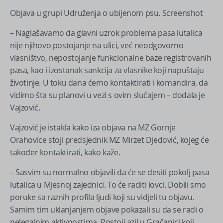
Objava u grupi Udruženja o ubijenom psu. Screenshot
– Naglašavamo da glavni uzrok problema pasa lutalica
nije njihovo postojanje na ulici, već neodgovorno
vlasništvo, nepostojanje funkcionalne baze registrovanih
pasa, kao i izostanak sankcija za vlasnike koji napuštaju
životinje. U toku dana ćemo kontaktirati i komandira, da
vidimo šta su planovi u vezi s ovim slučajem – dodala je
Vajzović.
Vajzović je istakla kako iza objava na MZ Gornje
Orahovice stoji predsjednik MZ Mirzet Djedović, kojeg će
također kontaktirati, kako kaže.
– Sasvim su normalno objavili da će se desiti pokolj pasa
lutalica u Mjesnoj zajednici. To će raditi lovci. Dobili smo
poruke sa raznih profila ljudi koji su vidjeli tu objavu.
Samim tim uklanjanjem objave pokazali su da se radi o
nelegalnim aktivnostima. Postoji azil u Gračanici koji