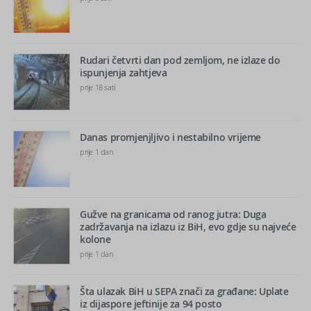
Rudari četvrti dan pod zemljom, ne izlaze do
ispunjenja zahtjeva
prije 18 sati
Danas promjenjljivo i nestabilno vrijeme
prije 1 dan
Gužve na granicama od ranog jutra: Duga
zadržavanja na izlazu iz BiH, evo gdje su najveće
kolone
prije 1 dan
Šta ulazak BiH u SEPA znači za građane: Uplate
iz dijaspore jeftinije za 94 posto