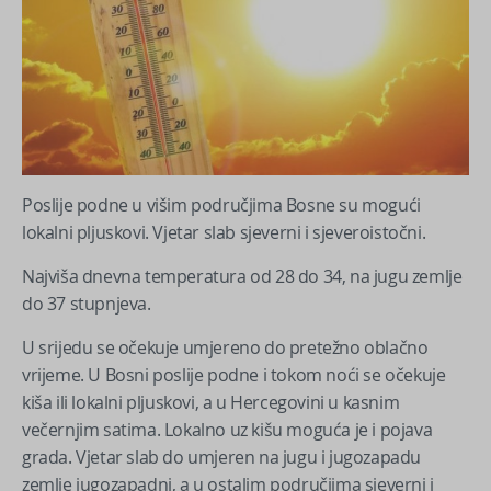
Poslije podne u višim područjima Bosne su mogući
lokalni pljuskovi. Vjetar slab sjeverni i sjeveroistočni.
Najviša dnevna temperatura od 28 do 34, na jugu zemlje
do 37 stupnjeva.
U srijedu se očekuje umjereno do pretežno oblačno
vrijeme. U Bosni poslije podne i tokom noći se očekuje
kiša ili lokalni pljuskovi, a u Hercegovini u kasnim
večernjim satima. Lokalno uz kišu moguća je i pojava
grada. Vjetar slab do umjeren na jugu i jugozapadu
zemlje jugozapadni, a u ostalim područjima sjeverni i