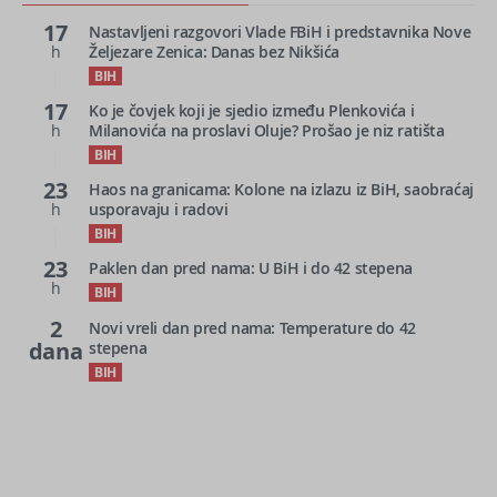
17
Nastavljeni razgovori Vlade FBiH i predstavnika Nove
h
Željezare Zenica: Danas bez Nikšića
BIH
17
Ko je čovjek koji je sjedio između Plenkovića i
h
Milanovića na proslavi Oluje? Prošao je niz ratišta
BIH
23
Haos na granicama: Kolone na izlazu iz BiH, saobraćaj
h
usporavaju i radovi
BIH
23
Paklen dan pred nama: U BiH i do 42 stepena
h
BIH
2
Novi vreli dan pred nama: Temperature do 42
dana
stepena
BIH