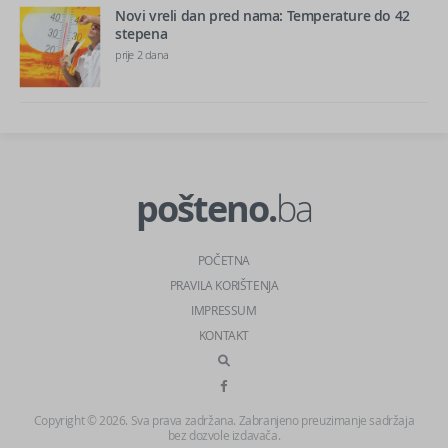
Novi vreli dan pred nama: Temperature do 42
stepena
prije 2 dana
pošteno.
ba
POČETNA
PRAVILA KORIŠTENJA
IMPRESSUM
KONTAKT
Copyright © 2026. Sva prava zadržana. Zabranjeno preuzimanje sadržaja
bez dozvole izdavača.