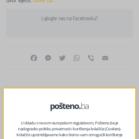
Izvor vijesti:
haber.ba
Lajkajte nas na Facebooku?
Facebook
Messenger
Twitter
WhatsApp
Viber
Email
U skladu s novom europskom regulativom, Pošteno.ba je
nadogradio politiku privatnosti i korištenja kolačića (Cookies).
Kolačiće upotrebljavamo kako bismo vam omogućili korištenje