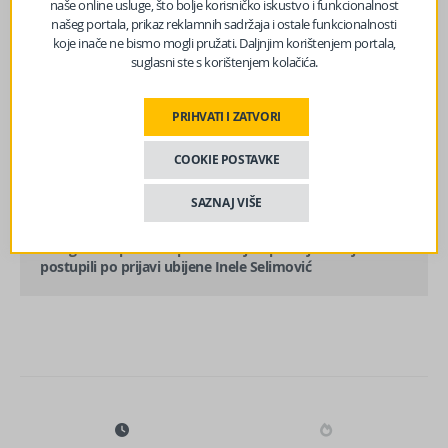
naše online usluge, što bolje korisničko iskustvo i funkcionalnost
našeg portala, prikaz reklamnih sadržaja i ostale funkcionalnosti
koje inače ne bismo mogli pružati. Daljnjim korištenjem portala,
suglasni ste s korištenjem kolačića.
prethodni članak
PRIHVATI I ZATVORI
Zenički rudari zbog neisplaćenih plaća zakazali protest u
Sarajevu
COOKIE POSTAVKE
SAZNAJ VIŠE
sljedeći članak
Podignuta optužnica protiv dvojice policajaca koji nisu
postupili po prijavi ubijene Inele Selimović