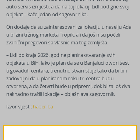
auto servis izmjesti, a da na toj lokaciji Lidl podigne svoj
objekat – kaže jedan od sagovornika.
On dodaje da su zainteresovani za lokaciju u naselju Ada
u blizini tržnog marketa Tropik, ali da još nisu počeli
zvanični pregovori sa vlasnicima tog zemljišta.
– Lidl do kraja 2026. godine planira otvaranje svih
objekata u BiH. Iako je plan da se u Banjaluci otvori šest
trgovačkih centara, trenutno stvari stoje tako da bi bili
zadovoljni da u planiranom roku tri centra budu
otvorena, a da četvrti bude u pripremi, dok bi za još dva
naknadno tražili lokacije – objašnjava sagovornik.
Izvor vijesti:
haber.ba
Facebook
Messenger
Twitter
WhatsApp
Viber
Email