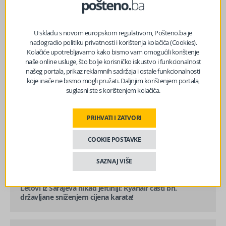
U skladu s novom europskom regulativom, Pošteno.ba je
nadogradio politiku privatnosti i korištenja kolačića (Cookies).
Kolačiće upotrebljavamo kako bismo vam omogućili korištenje
naše online usluge, što bolje korisničko iskustvo i funkcionalnost
našeg portala, prikaz reklamnih sadržaja i ostale funkcionalnosti
koje inače ne bismo mogli pružati. Daljnjim korištenjem portala,
suglasni ste s korištenjem kolačića.
PRIHVATI I ZATVORI
COOKIE POSTAVKE
SAZNAJ VIŠE
prethodni članak
Letovi iz Sarajeva nikad jeftiniji: Ryanair časti bh.
državljane sniženjem cijena karata!