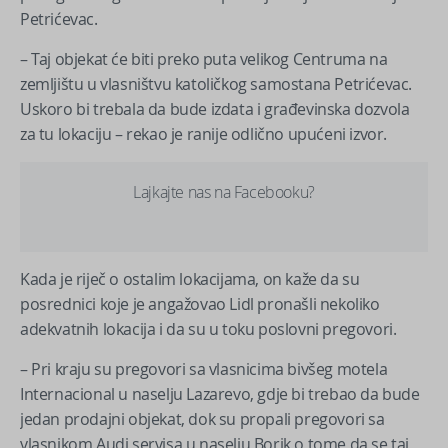
Petrićevac.
– Taj objekat će biti preko puta velikog Centruma na
zemljištu u vlasništvu katoličkog samostana Petrićevac.
Uskoro bi trebala da bude izdata i građevinska dozvola
za tu lokaciju – rekao je ranije odlično upućeni izvor.
Lajkajte nas na Facebooku?
Kada je riječ o ostalim lokacijama, on kaže da su
posrednici koje je angažovao Lidl pronašli nekoliko
adekvatnih lokacija i da su u toku poslovni pregovori.
– Pri kraju su pregovori sa vlasnicima bivšeg motela
Internacional u naselju Lazarevo, gdje bi trebao da bude
jedan prodajni objekat, dok su propali pregovori sa
vlasnikom Audi servisa u naselju Borik o tome da se taj