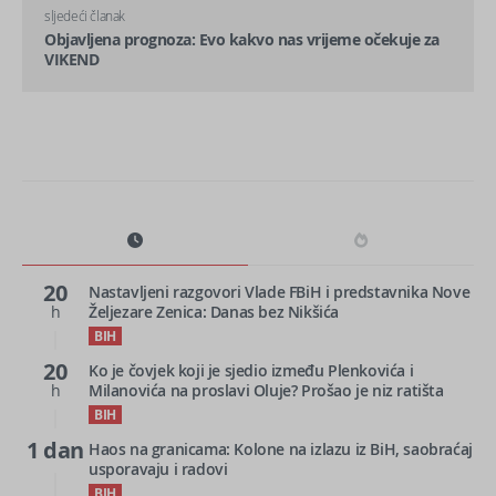
sljedeći članak
Objavljena prognoza: Evo kakvo nas vrijeme očekuje za
VIKEND
20
Nastavljeni razgovori Vlade FBiH i predstavnika Nove
h
Željezare Zenica: Danas bez Nikšića
BIH
20
Ko je čovjek koji je sjedio između Plenkovića i
h
Milanovića na proslavi Oluje? Prošao je niz ratišta
BIH
1 dan
Haos na granicama: Kolone na izlazu iz BiH, saobraćaj
usporavaju i radovi
BIH