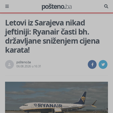
pošteno.
ba
Letovi iz Sarajeva nikad
jeftiniji: Ryanair časti bh.
državljane sniženjem cijena
karata!
pošteno.ba
06.08.2026 u 16:31