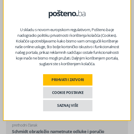
Facebook
Messenger
Twitter
WhatsApp
Viber
Email
U skladu s novom europskom regulativom, Pošteno.ba je
nadogradio politiku privatnosti i korištenja kolačića (Cookies).
Kolačiće upotrebljavamo kako bismo vam omogućili korištenje
naše online usluge, što bolje korisničko iskustvo i funkcionalnost
našeg portala, prikaz reklamnih sadržaja i ostale funkcionalnosti
koje inače ne bismo mogli pružati. Daljnjim korištenjem portala,
suglasni ste s korištenjem kolačića.
PRIHVATI I ZATVORI
COOKIE POSTAVKE
SAZNAJ VIŠE
prethodni članak
Schmidt obrazložio nametnute odluke i poručio