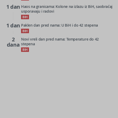
1 dan
Haos na granicama: Kolone na izlazu iz BiH, saobraćaj
usporavaju i radovi
BIH
1 dan
Paklen dan pred nama: U BiH i do 42 stepena
BIH
2
Novi vreli dan pred nama: Temperature do 42
dana
stepena
BIH