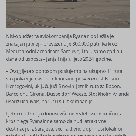
Niskobudžetna aviokompanija Ryanair obilježila je
značajan jubilej – prevezeno je 300.000 putnika kroz
Međunarodni aerodrom Sarajevo, i to u samo godinu
dana od uspostavljanja linija u ljeto 2024. godine.
– Ovog ljeta s ponosom poslujemo na ukupno 11 ruta,
što pokazuje našu kontinuiranu posvećenost Bosni i
Hercegovini, uključujući 5 novih ljetnih ruta za Baden,
Barcelonu Girona, Düsseldorf Weeze, Stockholm Arlanda
i Pariz Beauvais, poručili su iz kompanije.
Ljetni red letenja donosi više od 55 letova sedmično, a
kroz njega Ryanair ne samo da nudi atraktivne
destinacije iz Sarajeva, već i aktivno doprinosi lokalnoj