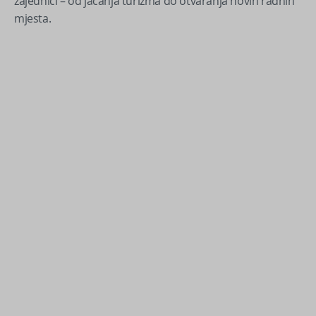
zajednici – od jačanja turizma do otvaranja novih radnih
mjesta.