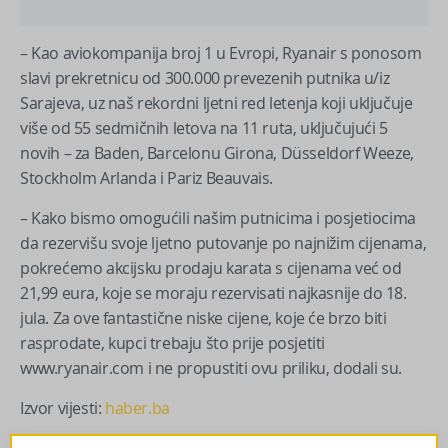
– Kao aviokompanija broj 1 u Evropi, Ryanair s ponosom
slavi prekretnicu od 300.000 prevezenih putnika u/iz
Sarajeva, uz naš rekordni ljetni red letenja koji uključuje
više od 55 sedmičnih letova na 11 ruta, uključujući 5
novih – za Baden, Barcelonu Girona, Düsseldorf Weeze,
Stockholm Arlanda i Pariz Beauvais.
– Kako bismo omogućili našim putnicima i posjetiocima
da rezervišu svoje ljetno putovanje po najnižim cijenama,
pokrećemo akcijsku prodaju karata s cijenama već od
21,99 eura, koje se moraju rezervisati najkasnije do 18.
jula. Za ove fantastične niske cijene, koje će brzo biti
rasprodate, kupci trebaju što prije posjetiti
www.ryanair.com i ne propustiti ovu priliku, dodali su.
Izvor vijesti:
haber.ba