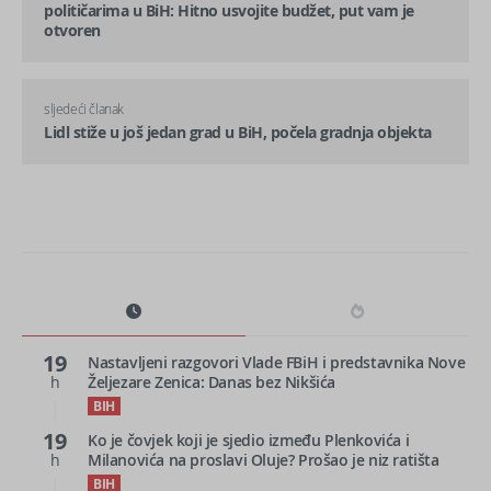
političarima u BiH: Hitno usvojite budžet, put vam je
otvoren
sljedeći članak
Lidl stiže u još jedan grad u BiH, počela gradnja objekta
19
Nastavljeni razgovori Vlade FBiH i predstavnika Nove
h
Željezare Zenica: Danas bez Nikšića
BIH
19
Ko je čovjek koji je sjedio između Plenkovića i
h
Milanovića na proslavi Oluje? Prošao je niz ratišta
BIH