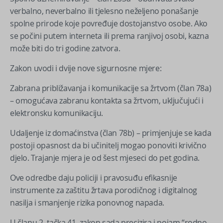
verbalno, neverbalno ili tjelesno neželjeno ponašanje
spolne prirode koje povređuje dostojanstvo osobe. Ako
se počini putem interneta ili prema ranjivoj osobi, kazna
može biti do tri godine zatvora.
Zakon uvodi i dvije nove sigurnosne mjere:
Zabrana približavanja i komunikacije sa žrtvom (član 78a)
– omogućava zabranu kontakta sa žrtvom, uključujući i
elektronsku komunikaciju.
Udaljenje iz domaćinstva (član 78b) – primjenjuje se kada
postoji opasnost da bi učinitelj mogao ponoviti krivično
djelo. Trajanje mjera je od šest mjeseci do pet godina.
Ove odredbe daju policiji i pravosuđu efikasnije
instrumente za zaštitu žrtava porodičnog i digitalnog
nasilja i smanjenje rizika ponovnog napada.
U članu 2. tačka 41. zakon sada precizira i pojam “rodno