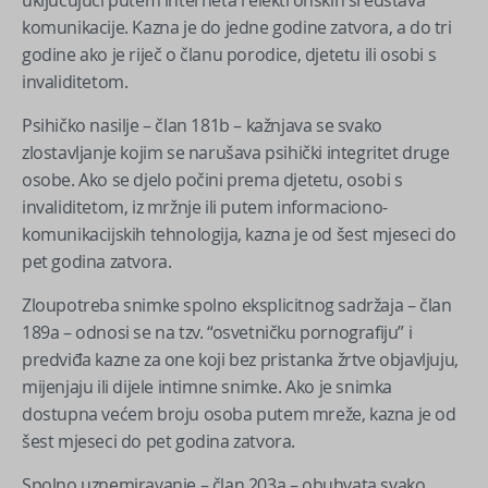
uključujući putem interneta i elektronskih sredstava
komunikacije. Kazna je do jedne godine zatvora, a do tri
godine ako je riječ o članu porodice, djetetu ili osobi s
invaliditetom.
Psihičko nasilje – član 181b – kažnjava se svako
zlostavljanje kojim se narušava psihički integritet druge
osobe. Ako se djelo počini prema djetetu, osobi s
invaliditetom, iz mržnje ili putem informaciono-
komunikacijskih tehnologija, kazna je od šest mjeseci do
pet godina zatvora.
Zloupotreba snimke spolno eksplicitnog sadržaja – član
189a – odnosi se na tzv. “osvetničku pornografiju” i
predviđa kazne za one koji bez pristanka žrtve objavljuju,
mijenjaju ili dijele intimne snimke. Ako je snimka
dostupna većem broju osoba putem mreže, kazna je od
šest mjeseci do pet godina zatvora.
Spolno uznemiravanje – član 203a – obuhvata svako