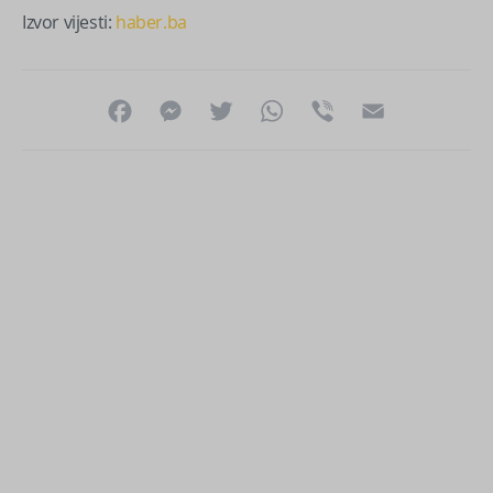
Izvor vijesti:
haber.ba
Facebook
Messenger
Twitter
WhatsApp
Viber
Email