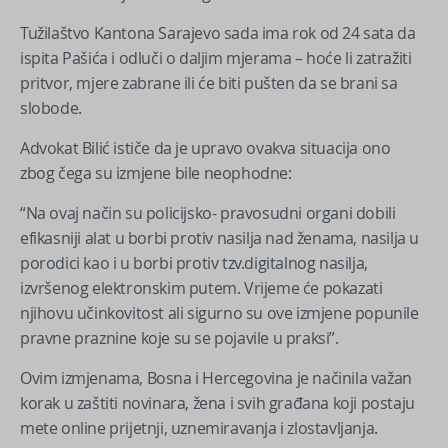
​Tužilaštvo Kantona Sarajevo sada ima rok od 24 sata da
ispita Pašića i odluči o daljim mjerama – hoće li zatražiti
pritvor, mjere zabrane ili će biti pušten da se brani sa
slobode.
Advokat Bilić ističe da je upravo ovakva situacija ono
zbog čega su izmjene bile neophodne:
“Na ovaj način su policijsko- pravosudni organi dobili
efikasniji alat u borbi protiv nasilja nad ženama, nasilja u
porodici kao i u borbi protiv tzv.digitalnog nasilja,
izvršenog elektronskim putem. Vrijeme će pokazati
njihovu učinkovitost ali sigurno su ove izmjene popunile
pravne praznine koje su se pojavile u praksi”.
Ovim izmjenama, Bosna i Hercegovina je načinila važan
korak u zaštiti novinara, žena i svih građana koji postaju
mete online prijetnji, uznemiravanja i zlostavljanja.