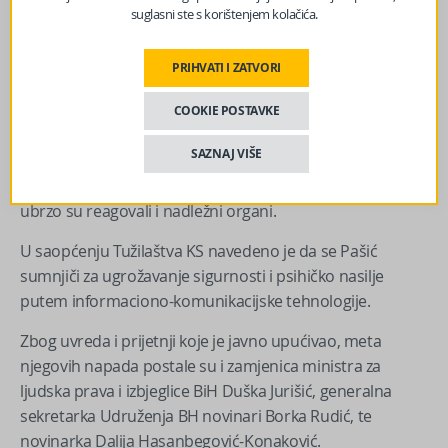
suglasni ste s korištenjem kolačića.
primjene novih odredbi – slučaju Amira Pašića Faće, koji
se sumnjiči upravo za krivično djelo psihičkog nasilja
PRIHVATI I ZATVORI
putem informaciono-komunikacijske tehnologije.
Pašić je jučer uhapšen po nalogu Tužilaštva KS zbog
COOKIE POSTAVKE
prijetnji i uvreda koje je putem društvenih mreža uputio
SAZNAJ VIŠE
novinarki Stava Rabiji Arifović. Nakon niza pogrdnih
komentara i prijetnji, Arifović je slučaj prijavila policiji, a
ubrzo su reagovali i nadležni organi.
U saopćenju Tužilaštva KS navedeno je da se Pašić
sumnjiči za ugrožavanje sigurnosti i psihičko nasilje
putem informaciono-komunikacijske tehnologije.
Zbog uvreda i prijetnji koje je javno upućivao, meta
njegovih napada postale su i zamjenica ministra za
ljudska prava i izbjeglice BiH Duška Jurišić, generalna
sekretarka Udruženja BH novinari Borka Rudić, te
novinarka Dalija Hasanbegović-Konaković.