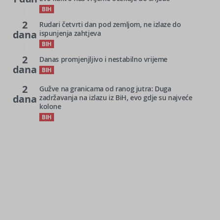
BIH
2
Rudari četvrti dan pod zemljom, ne izlaze do
dana
ispunjenja zahtjeva
BIH
2
Danas promjenjljivo i nestabilno vrijeme
dana
BIH
2
Gužve na granicama od ranog jutra: Duga
dana
zadržavanja na izlazu iz BiH, evo gdje su najveće
kolone
BIH