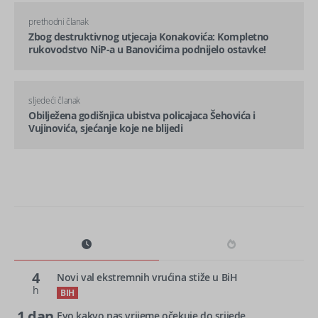
prethodni članak
Zbog destruktivnog utjecaja Konakovića: Kompletno
rukovodstvo NiP-a u Banovićima podnijelo ostavke!
sljedeći članak
Obilježena godišnjica ubistva policajaca Šehovića i
Vujinovića, sjećanje koje ne blijedi
4
Novi val ekstremnih vrućina stiže u BiH
h
BIH
1 dan
Evo kakvo nas vrijeme očekuje do srijede