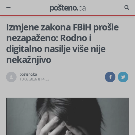
pošteno.
ba
Izmjene zakona FBiH prošle
nezapaženo: Rodno i
digitalno nasilje više nije
nekažnjivo
pošteno.ba
10.08.2026 u 14:33