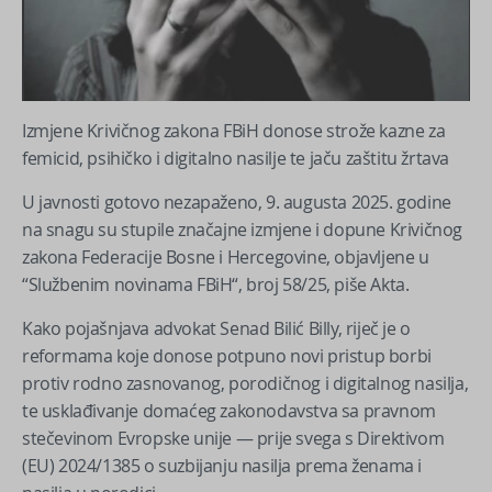
Izmjene Krivičnog zakona FBiH donose strože kazne za
femicid, psihičko i digitalno nasilje te jaču zaštitu žrtava
U javnosti gotovo nezapaženo, 9. augusta 2025. godine
na snagu su stupile značajne izmjene i dopune Krivičnog
zakona Federacije Bosne i Hercegovine, objavljene u
“Službenim novinama FBiH“, broj 58/25, piše Akta.
Kako pojašnjava advokat Senad Bilić Billy, riječ je o
reformama koje donose potpuno novi pristup borbi
protiv rodno zasnovanog, porodičnog i digitalnog nasilja,
te usklađivanje domaćeg zakonodavstva sa pravnom
stečevinom Evropske unije — prije svega s Direktivom
(EU) 2024/1385 o suzbijanju nasilja prema ženama i