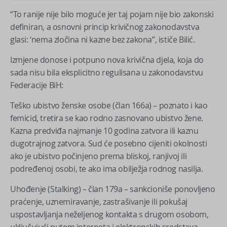
“To ranije nije bilo moguće jer taj pojam nije bio zakonski
definiran, a osnovni princip krivičnog zakonodavstva
glasi: ‘nema zločina ni kazne bez zakona”, ističe Bilić.
Izmjene donose i potpuno nova krivična djela, koja do
sada nisu bila eksplicitno regulisana u zakonodavstvu
Federacije BiH:
Teško ubistvo ženske osobe (član 166a) – poznato i kao
femicid, tretira se kao rodno zasnovano ubistvo žene.
Kazna predviđa najmanje 10 godina zatvora ili kaznu
dugotrajnog zatvora. Sud će posebno cijeniti okolnosti
ako je ubistvo počinjeno prema bliskoj, ranjivoj ili
podređenoj osobi, te ako ima obilježja rodnog nasilja.
Uhođenje (Stalking) – član 179a – sankcioniše ponovljeno
praćenje, uznemiravanje, zastrašivanje ili pokušaj
uspostavljanja neželjenog kontakta s drugom osobom,