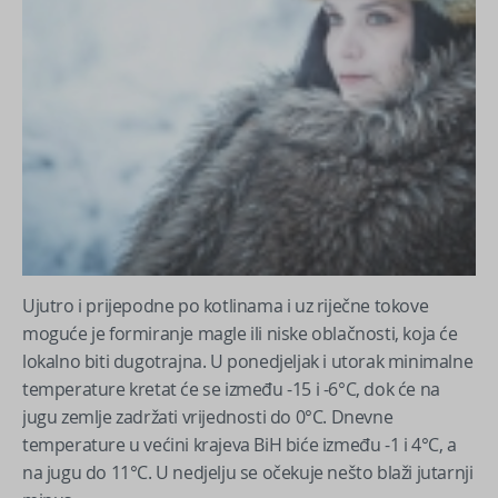
Ujutro i prijepodne po kotlinama i uz riječne tokove
moguće je formiranje magle ili niske oblačnosti, koja će
lokalno biti dugotrajna. U ponedjeljak i utorak minimalne
temperature kretat će se između -15 i -6°C, dok će na
jugu zemlje zadržati vrijednosti do 0°C. Dnevne
temperature u većini krajeva BiH biće između -1 i 4°C, a
na jugu do 11°C. U nedjelju se očekuje nešto blaži jutarnji