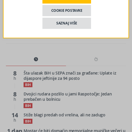
Oručević: Ovoga puta ne smijemo odbiti Bechtel, kriv je
COOKIE POSTAVKE
bio Bičakačić
SAZNAJ VIŠE
8
Šta ulazak BiH u SEPA znači za građane: Uplate iz
h
dijaspore jeftinije za 94 posto
BIH
8
Dvojici rudara pozlilo u jami Raspotočje: Jedan
h
prebačen u bolnicu
BIH
14
Stiže blagi predah od vrelina, ali ne zadugo
h
BIH
1 dan
Mostar će biti domaćin memorijalne muzičke večeri u