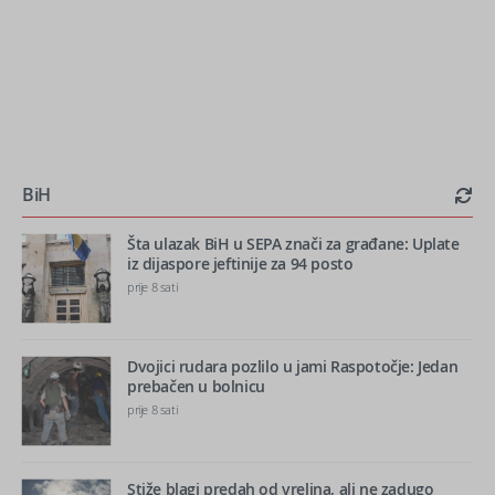
BiH
Šta ulazak BiH u SEPA znači za građane: Uplate
iz dijaspore jeftinije za 94 posto
prije 8 sati
Dvojici rudara pozlilo u jami Raspotočje: Jedan
prebačen u bolnicu
prije 8 sati
Stiže blagi predah od vrelina, ali ne zadugo