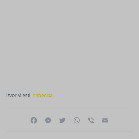
Izvor vijesti:
haber.ba
Facebook
Messenger
Twitter
WhatsApp
Viber
Email