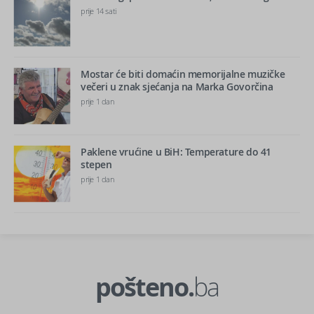
prije 14 sati
Mostar će biti domaćin memorijalne muzičke
večeri u znak sjećanja na Marka Govorčina
prije 1 dan
Paklene vrućine u BiH: Temperature do 41
stepen
prije 1 dan
pošteno.
ba