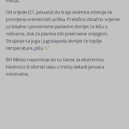
minus.
Od srijede (21. januara) do kraja sedmice očekuje se
promjena vremenskih prilika. Pretežno oblačno vrijeme
uz lokalne i povremene padavine donijet će kišu u
nizinama, dok će planine biti prekrivene snijegom.
Strujanje sa juga i jugozapada donijet će toplije
temperature.,pišu
N1
BH Meteo napominje da su šanse za ekstremnu
hladnoću ili sibirski talas u trećoj dekadi januara
minimalne.