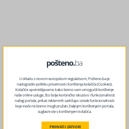
U skladu s novom europskom regulativom, Pošteno.ba je
nadogradio politiku privatnosti i korištenja kolačića (Cookies).
Kolačiće upotrebljavamo kako bismo vam omogućili korištenje
prethodni članak
naše online usluge, što bolje korisničko iskustvo i funkcionalnost
Vukanović: Sklonili su gospođetinu Selmu Čabrić, a ovo
našeg portala, prikaz reklamnih sadržaja i ostale funkcionalnosti
je njena nasljednica, imala 38 glasova u Doboju, o njoj ne
koje inače ne bismo mogli pružati. Daljnjim korištenjem portala,
znamo ništa
suglasni ste s korištenjem kolačića.
PRIHVATI I ZATVORI
sljedeći članak