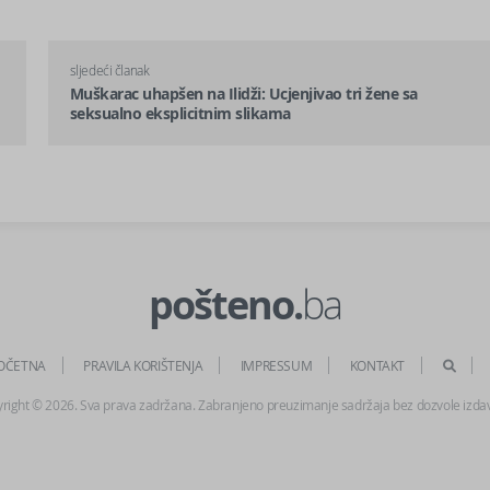
sljedeći članak
Muškarac uhapšen na Ilidži: Ucjenjivao tri žene sa
seksualno eksplicitnim slikama
pošteno.
ba
OČETNA
PRAVILA KORIŠTENJA
IMPRESSUM
KONTAKT
right © 2026. Sva prava zadržana. Zabranjeno preuzimanje sadržaja bez dozvole izda