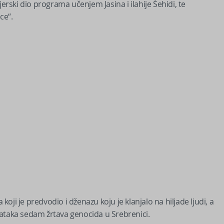
ski dio programa učenjem Jasina i ilahije Šehidi, te
ce“.
 koji je predvodio i dženazu koju je klanjalo na hiljade ljudi, a
tataka sedam žrtava genocida u Srebrenici.