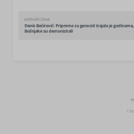
prethodni članak
Denis Bećirović: Priprema za genocid trajala je godinama,
Bošnjake su demonizirali
P
Copy