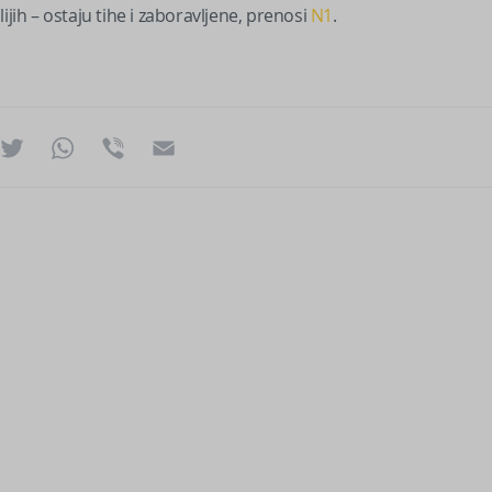
ijih – ostaju tihe i zaboravljene, prenosi
N1
.
ok
essenger
Twitter
WhatsApp
Viber
Email