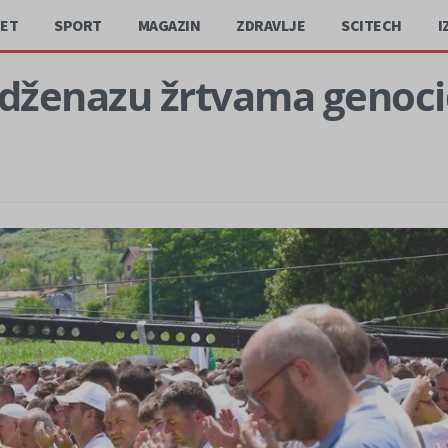
JET
SPORT
MAGAZIN
ZDRAVLJE
SCITECH
I
lo dženazu žrtvama genoci