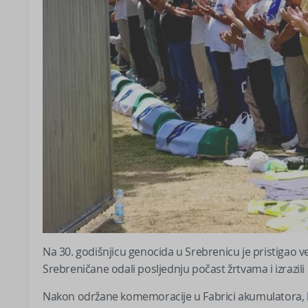
Na 30. godišnjicu genocida u Srebrenicu je pristigao velik
Srebreničane odali posljednju počast žrtvama i izrazi
Nakon održane komemoracije u Fabrici akumulatora, br