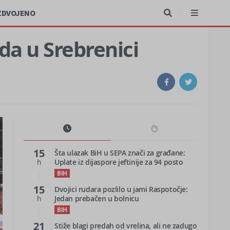
ZDVOJENO
da u Srebrenici
15
Šta ulazak BiH u SEPA znači za građane:
h
Uplate iz dijaspore jeftinije za 94 posto
BIH
15
Dvojici rudara pozlilo u jami Raspotočje:
h
Jedan prebačen u bolnicu
BIH
21
Stiže blagi predah od vrelina, ali ne zadugo