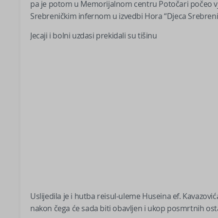
pa je potom u Memorijalnom centru Potočari počeo vjer
Srebreničkim infernom u izvedbi Hora “Djeca Srebreni
Jecaji i bolni uzdasi prekidali su tišinu
Uslijedila je i hutba reisul-uleme Huseina ef. Kavazovića
nakon čega će sada biti obavljen i ukop posmrtnih os