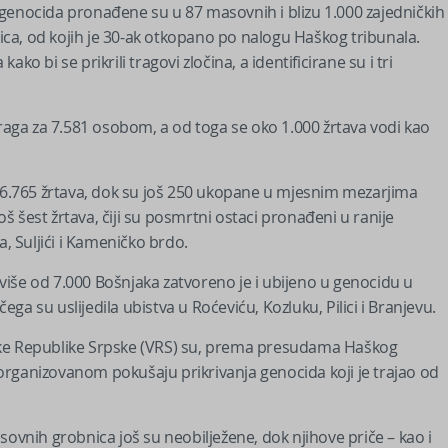
genocida pronađene su u 87 masovnih i blizu 1.000 zajedničkih 
ca, od kojih je 30-ak otkopano po nalogu Haškog tribunala.
o bi se prikrili tragovi zločina, a identificirane su i tri
traga za 7.581 osobom, a od toga se oko 1.000 žrtava vodi kao
6.765 žrtava, dok su još 250 ukopane u mjesnim mezarjima
 šest žrtava, čiji su posmrtni ostaci pronađeni u ranije
a, Suljići i Kameničko brdo.
e od 7.000 Bošnjaka zatvoreno je i ubijeno u genocidu u
čega su uslijedila ubistva u Roćeviću, Kozluku, Pilici i Branjevu.
ske Republike Srpske (VRS) su, prema presudama Haškog
– organizovanom pokušaju prikrivanja genocida koji je trajao od
sovnih grobnica još su neobilježene, dok njihove priče – kao i