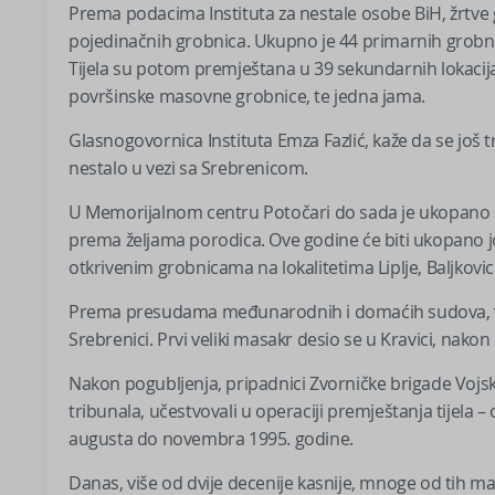
Prema podacima Instituta za nestale osobe BiH, žrtve 
pojedinačnih grobnica. Ukupno je 44 primarnih grobni
Tijela su potom premještana u 39 sekundarnih lokacija kak
površinske masovne grobnice, te jedna jama.
Glasnogovornica Instituta Emza Fazlić, kaže da se još 
nestalo u vezi sa Srebrenicom.
U Memorijalnom centru Potočari do sada je ukopano 
prema željama porodica. Ove godine će biti ukopano još
otkrivenim grobnicama na lokalitetima Liplje, Baljkovic
Prema presudama međunarodnih i domaćih sudova, viš
Srebrenici. Prvi veliki masakr desio se u Kravici, nakon 
Nakon pogubljenja, pripadnici Zvorničke brigade Voj
tribunala, učestvovali u operaciji premještanja tijela 
augusta do novembra 1995. godine.
Danas, više od dvije decenije kasnije, mnoge od tih ma