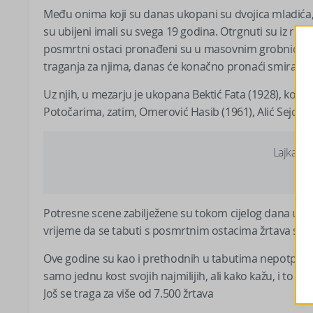
Među onima koji su danas ukopani su dvojica mladića, 
su ubijeni imali su svega 19 godina. Otrgnuti su iz ruku s
posmrtni ostaci pronađeni su u masovnim grobnicama, 
traganja za njima, danas će konačno pronaći smiraj i
Uz njih, u mezarju je ukopana Bektić Fata (1928), koja j
Potočarima, zatim, Omerović Hasib (1961), Alić Sejdalija
Lajkajte
Potresne scene zabilježene su tokom cijelog dana u Srebr
vrijeme da se tabuti s posmrtnim ostacima žrtava spuste
Ove godine su kao i prethodnih u tabutima nepotpuni
samo jednu kost svojih najmilijih, ali kako kažu, i to i
Još se traga za više od 7.500 žrtava