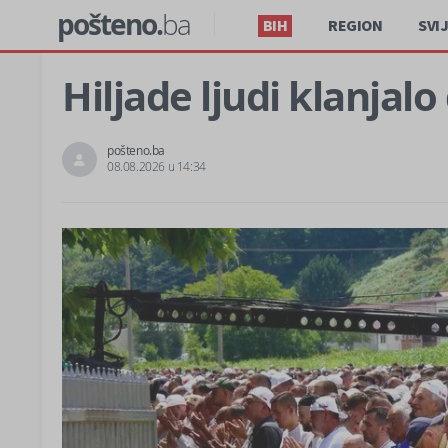
pošteno.
ba
BIH
REGION
SVI
Hiljade ljudi klanja
pošteno.ba
08.08.2026 u 14:34