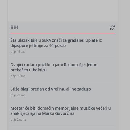
BiH
Šta ulazak BiH u SEPA znači za građane: Uplate iz
dijaspore jeftinije za 94 posto
prije 15 sati
Dvojici rudara pozlilo u jami Raspotočje: Jedan
prebačen u bolnicu
prije 15 sati
Stiže blagi predah od vrelina, ali ne zadugo
prije 21 sat
Mostar će biti domaćin memorijalne muzičke večeri u
znak sjećanja na Marka Govorčina
prije 2 dana