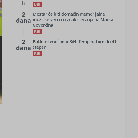
h
BIH
2
Mostar će biti domaćin memorijalne
dana
muzičke večeri u znak sjećanja na Marka
Govorčina
BIH
2
Paklene vrućine u BiH: Temperature do 41
dana
stepen
BIH
a