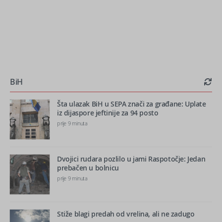
BiH
Šta ulazak BiH u SEPA znači za građane: Uplate
iz dijaspore jeftinije za 94 posto
prije 9 minuta
Dvojici rudara pozlilo u jami Raspotočje: Jedan
prebačen u bolnicu
prije 9 minuta
Stiže blagi predah od vrelina, ali ne zadugo