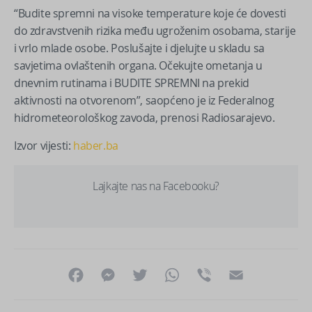
“Budite spremni na visoke temperature koje će dovesti
do zdravstvenih rizika među ugroženim osobama, starije
i vrlo mlade osobe. Poslušajte i djelujte u skladu sa
savjetima ovlaštenih organa. Očekujte ometanja u
dnevnim rutinama i BUDITE SPREMNI na prekid
aktivnosti na otvorenom”, saopćeno je iz Federalnog
hidrometeorološkog zavoda, prenosi Radiosarajevo.
Izvor vijesti:
haber.ba
Lajkajte nas na Facebooku?
Facebook
Messenger
Twitter
WhatsApp
Viber
Email