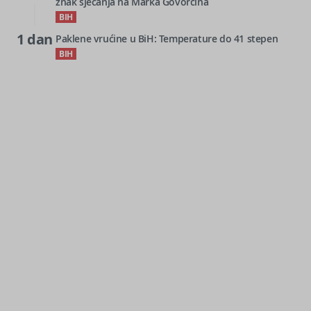
znak sjećanja na Marka Govorčina
BIH
1 dan
Paklene vrućine u BiH: Temperature do 41 stepen
BIH