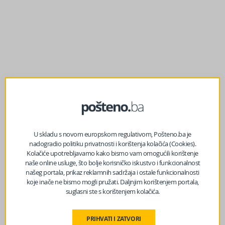
U skladu s novom europskom regulativom, Pošteno.ba je
nadogradio politiku privatnosti i korištenja kolačića (Cookies).
Kolačiće upotrebljavamo kako bismo vam omogućili korištenje
naše online usluge, što bolje korisničko iskustvo i funkcionalnost
prethodni članak
našeg portala, prikaz reklamnih sadržaja i ostale funkcionalnosti
Evo kakvo će danas vrijeme biti u BiH
koje inače ne bismo mogli pružati. Daljnjim korištenjem portala,
suglasni ste s korištenjem kolačića.
sljedeći članak
PRIHVATI I ZATVORI
Uoči povratka Wizz Aira: Radnici Međunarodnog