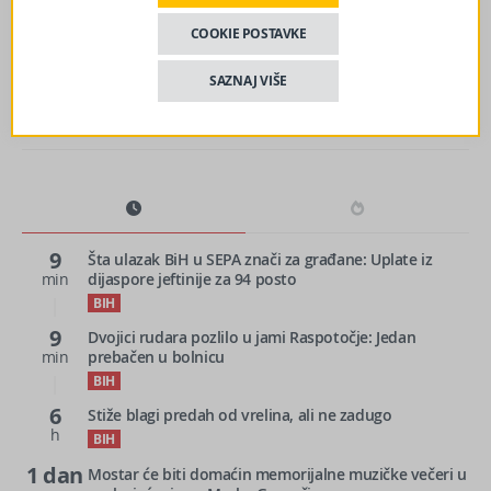
aerodroma Tuzla uputili pismo, nezadovoljni uslovima
rada
COOKIE POSTAVKE
SAZNAJ VIŠE
9
Šta ulazak BiH u SEPA znači za građane: Uplate iz
min
dijaspore jeftinije za 94 posto
BIH
9
Dvojici rudara pozlilo u jami Raspotočje: Jedan
min
prebačen u bolnicu
BIH
6
Stiže blagi predah od vrelina, ali ne zadugo
h
BIH
1 dan
Mostar će biti domaćin memorijalne muzičke večeri u