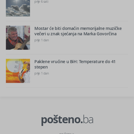
prije 6 sati
Mostar će biti domaćin memorijalne muzičke
večeri u znak sjećanja na Marka Govorčina
prije 1 dan
Paklene vrućine u BiH: Temperature do 41
stepen
prije 1 dan
pošteno.
ba