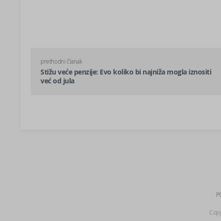
prethodni članak
Stižu veće penzije: Evo koliko bi najniža mogla iznositi
već od jula
P
Copy