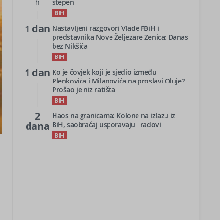
h
stepen
BIH
1 dan
Nastavljeni razgovori Vlade FBiH i
predstavnika Nove Željezare Zenica: Danas
bez Nikšića
BIH
1 dan
Ko je čovjek koji je sjedio između
Plenkovića i Milanovića na proslavi Oluje?
Prošao je niz ratišta
BIH
2
Haos na granicama: Kolone na izlazu iz
dana
BiH, saobraćaj usporavaju i radovi
BIH