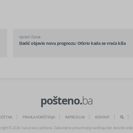
sljedeći članak
Sladić objavio novu prognozu: Otkrio kada se vraća kiša
pošteno.
ba
OČETNA
PRAVILA KORIŠTENJA
IMPRESSUM
KONTAKT
right © 2026. Sva prava zadržana. Zabranjeno preuzimanje sadržaja bez dozvole izda