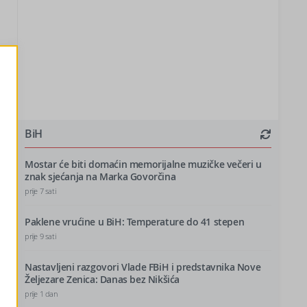
BiH
Mostar će biti domaćin memorijalne muzičke večeri u
znak sjećanja na Marka Govorčina
prije 7 sati
.
Paklene vrućine u BiH: Temperature do 41 stepen
prije 9 sati
Nastavljeni razgovori Vlade FBiH i predstavnika Nove
2
Željezare Zenica: Danas bez Nikšića
prije 1 dan