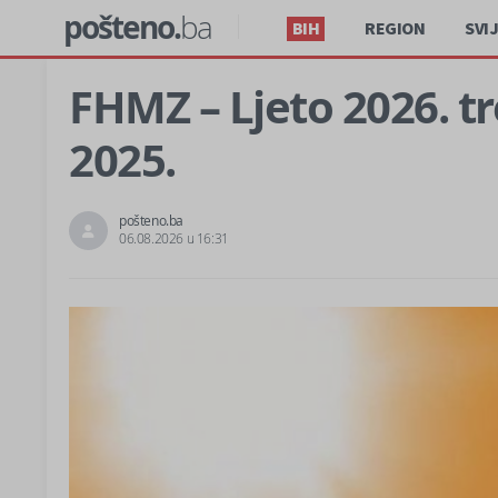
pošteno.
ba
BIH
REGION
SVI
FHMZ – Ljeto 2026. tr
2025.
pošteno.ba
06.08.2026 u 16:31