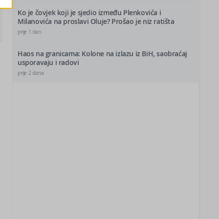
Ko je čovjek koji je sjedio između Plenkovića i
Milanovića na proslavi Oluje? Prošao je niz ratišta
prije 1 dan
Haos na granicama: Kolone na izlazu iz BiH, saobraćaj
usporavaju i radovi
prije 2 dana