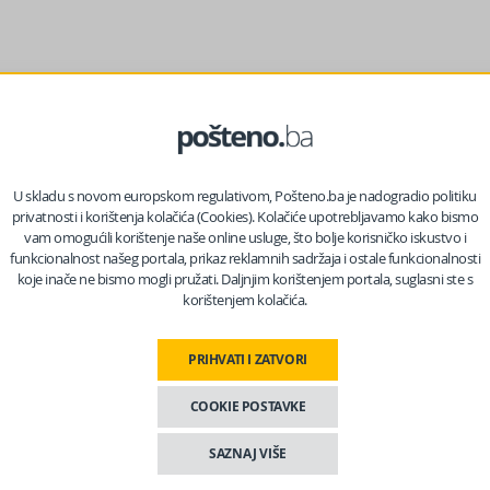
U skladu s novom europskom regulativom, Pošteno.ba je nadogradio politiku
privatnosti i korištenja kolačića (Cookies). Kolačiće upotrebljavamo kako bismo
vam omogućili korištenje naše online usluge, što bolje korisničko iskustvo i
funkcionalnost našeg portala, prikaz reklamnih sadržaja i ostale funkcionalnosti
koje inače ne bismo mogli pružati. Daljnjim korištenjem portala, suglasni ste s
korištenjem kolačića.
iodi sa temperaturama nižim od prosječnih za to doba godine
 u odnosu na ljeto 2025. godine. Naročito svježije u odnosu na
PRIHVATI I ZATVORI
COOKIE POSTAVKE
e od 60, a na području južne Hercegovine prognoziraju se oko 8
SAZNAJ VIŠE
g zavoda BiH, prenosi
novi
.