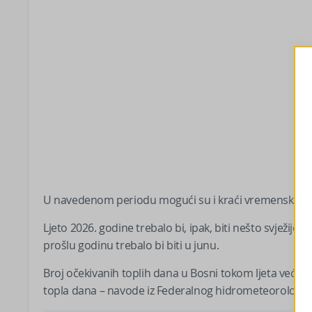
U navedenom periodu mogući su i kraći vremenski per
Ljeto 2026. godine trebalo bi, ipak, biti nešto svježije
prošlu godinu trebalo bi biti u junu.
Broj očekivanih toplih dana u Bosni tokom ljeta veći j
topla dana – navode iz Federalnog hidrometeorološko