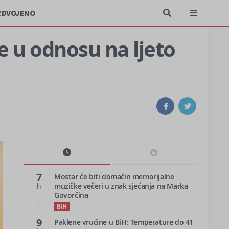
ZDVOJENO
je u odnosu na ljeto
7
Mostar će biti domaćin memorijalne
h
muzičke večeri u znak sjećanja na Marka
Govorčina
BIH
9
Paklene vrućine u BiH: Temperature do 41