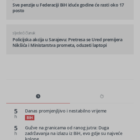
Sve penzije u Federaciji BiH iduće godine će rasti oko 17
posto
sljedeći članak
Policijska akcija u Sarajevu: Pretresa se Ured premijera
Nikšića i Ministarstva prometa, oduzeti laptopi
5
Danas promjenjljivo i nestabilno vrijeme
h
BIH
5
Gužve na granicama od ranog jutra: Duga
h
zadržavanja na izlazu iz BiH, evo gdje su najveće
kolone