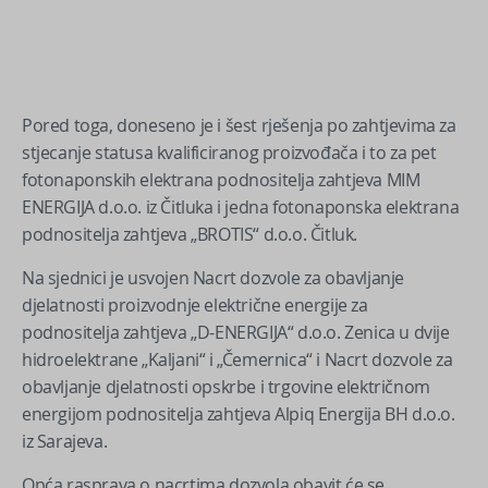
Pored toga, doneseno je i šest rješenja po zahtjevima za
stjecanje statusa kvalificiranog proizvođača i to za pet
fotonaponskih elektrana podnositelja zahtjeva MIM
ENERGIJA d.o.o. iz Čitluka i jedna fotonaponska elektrana
podnositelja zahtjeva „BROTIS“ d.o.o. Čitluk.
Na sjednici je usvojen Nacrt dozvole za obavljanje
djelatnosti proizvodnje električne energije za
podnositelja zahtjeva „D-ENERGIJA“ d.o.o. Zenica u dvije
hidroelektrane „Kaljani“ i „Čemernica“ i Nacrt dozvole za
obavljanje djelatnosti opskrbe i trgovine električnom
energijom podnositelja zahtjeva Alpiq Energija BH d.o.o.
iz Sarajeva.
Opća rasprava o nacrtima dozvola obavit će se