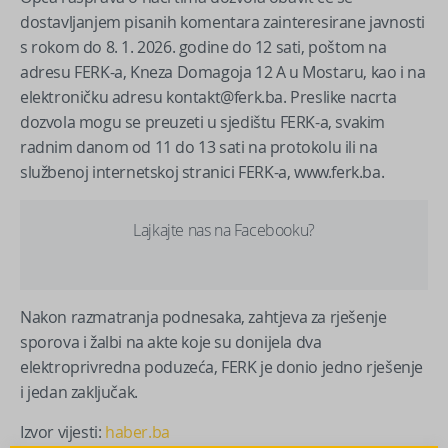
dostavljanjem pisanih komentara zainteresirane javnosti
s rokom do 8. 1. 2026. godine do 12 sati, poštom na
adresu FERK-a, Kneza Domagoja 12 A u Mostaru, kao i na
elektroničku adresu kontakt@ferk.ba. Preslike nacrta
dozvola mogu se preuzeti u sjedištu FERK-a, svakim
radnim danom od 11 do 13 sati na protokolu ili na
službenoj internetskoj stranici FERK-a, www.ferk.ba.
Lajkajte nas na Facebooku?
Nakon razmatranja podnesaka, zahtjeva za rješenje
sporova i žalbi na akte koje su donijela dva
elektroprivredna poduzeća, FERK je donio jedno rješenje
i jedan zaključak.
Izvor vijesti:
haber.ba