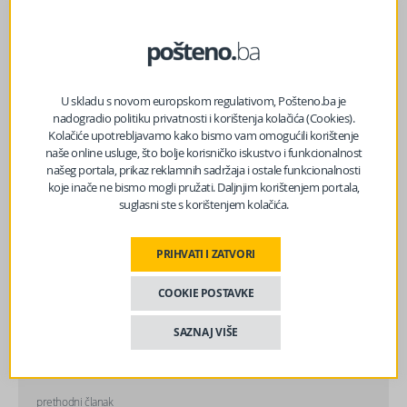
Facebook
Messenger
Twitter
WhatsApp
Viber
Email
U skladu s novom europskom regulativom, Pošteno.ba je
nadogradio politiku privatnosti i korištenja kolačića (Cookies).
Kolačiće upotrebljavamo kako bismo vam omogućili korištenje
naše online usluge, što bolje korisničko iskustvo i funkcionalnost
našeg portala, prikaz reklamnih sadržaja i ostale funkcionalnosti
koje inače ne bismo mogli pružati. Daljnjim korištenjem portala,
suglasni ste s korištenjem kolačića.
PRIHVATI I ZATVORI
COOKIE POSTAVKE
SAZNAJ VIŠE
prethodni članak