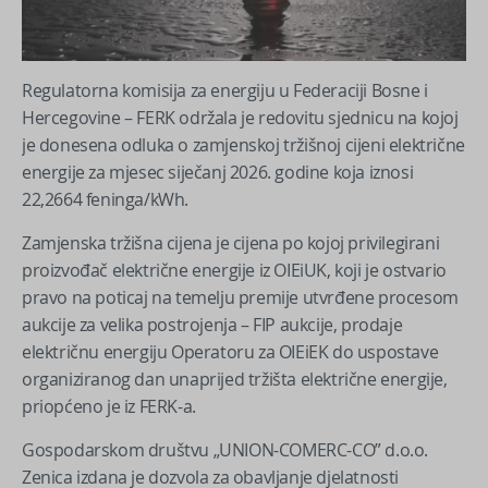
Regulatorna komisija za energiju u Federaciji Bosne i
Hercegovine – FERK održala je redovitu sjednicu na kojoj
je donesena odluka o zamjenskoj tržišnoj cijeni električne
energije za mjesec siječanj 2026. godine koja iznosi
22,2664 feninga/kWh.
Zamjenska tržišna cijena je cijena po kojoj privilegirani
proizvođač električne energije iz OIEiUK, koji je ostvario
pravo na poticaj na temelju premije utvrđene procesom
aukcije za velika postrojenja – FIP aukcije, prodaje
električnu energiju Operatoru za OIEiEK do uspostave
organiziranog dan unaprijed tržišta električne energije,
priopćeno je iz FERK-a.
Gospodarskom društvu „UNION-COMERC-CO” d.o.o.
Zenica izdana je dozvola za obavljanje djelatnosti