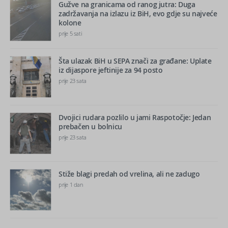
Gužve na granicama od ranog jutra: Duga
zadržavanja na izlazu iz BiH, evo gdje su najveće
kolone
prije 5 sati
Šta ulazak BiH u SEPA znači za građane: Uplate
iz dijaspore jeftinije za 94 posto
prije 23 sata
Dvojici rudara pozlilo u jami Raspotočje: Jedan
prebačen u bolnicu
prije 23 sata
Stiže blagi predah od vrelina, ali ne zadugo
prije 1 dan