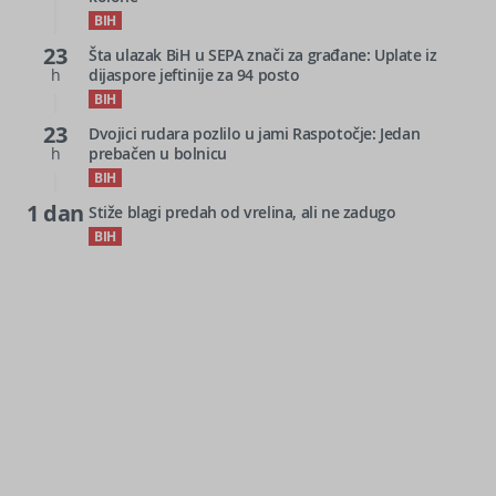
BIH
23
Šta ulazak BiH u SEPA znači za građane: Uplate iz
h
dijaspore jeftinije za 94 posto
BIH
23
Dvojici rudara pozlilo u jami Raspotočje: Jedan
h
prebačen u bolnicu
BIH
1 dan
Stiže blagi predah od vrelina, ali ne zadugo
BIH