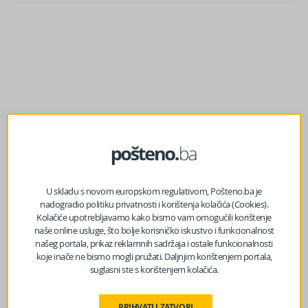
U skladu s novom europskom regulativom, Pošteno.ba je
nadogradio politiku privatnosti i korištenja kolačića (Cookies).
Kolačiće upotrebljavamo kako bismo vam omogućili korištenje
naše online usluge, što bolje korisničko iskustvo i funkcionalnost
prethodni članak
našeg portala, prikaz reklamnih sadržaja i ostale funkcionalnosti
Objavljena prognoza za naredna 3 mjeseca: Evo šta nas
koje inače ne bismo mogli pružati. Daljnjim korištenjem portala,
čeka ove zime
suglasni ste s korištenjem kolačića.
PRIHVATI I ZATVORI