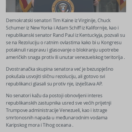
Demokratski senatori Tim Kaine iz Virginije, Chuck
Schumer iz New Yorka i Adam Schiff iz Kalifornije, kao i
republikanski senator Rand Paul iz Kentuckyja, pozvali su
se na Rezoluciju o ratnim ovlastima kako bi u Kongresu
potaknuli raspravu i glasovanje o blokiranju upotrebe
američkih snaga protiv ili unutar venezuelskog teritorija .
Dvostranačka skupina senatora već je bezuspješno
pokušala usvojiti sličnu rezoluciju, ali gotovo svi
republikanci glasali su protiv nje, izvještava AP.
No senatori kažu da postoji obnovljeni interes
republikanskih zastupnika usred sve većih prijetnji
Trumpove administracije Venezueli, kao i istrage
smrtonosnih napada u međunarodnim vodama
Karipskog mora i Tihog oceana .