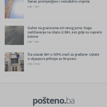
Danas promjenjljivo i nestabilno vrijeme
prije 1 dan
Gužve na granicama od ranog jutra: Duga
zadržavanja na izlazu iz BiH, evo gdje su najveće
kolone
prije 1 dan
Šta ulazak BiH u SEPA znači za građane: Uplate
iz dijaspore jeftinije za 94 posto
prije 2 dana
pošteno.
ba