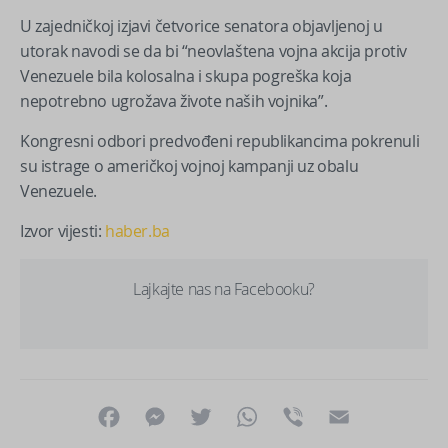
U zajedničkoj izjavi četvorice senatora objavljenoj u
utorak navodi se da bi “neovlaštena vojna akcija protiv
Venezuele bila kolosalna i skupa pogreška koja
nepotrebno ugrožava živote naših vojnika”.
Kongresni odbori predvođeni republikancima pokrenuli
su istrage o američkoj vojnoj kampanji uz obalu
Venezuele.
Izvor vijesti:
haber.ba
Lajkajte nas na Facebooku?
Facebook
Messenger
Twitter
WhatsApp
Viber
Email