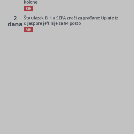
kolone
BIH
2
Šta ulazak BiH u SEPA znači za građane: Uplate iz
dana
dijaspore jeftinije za 94 posto
BIH