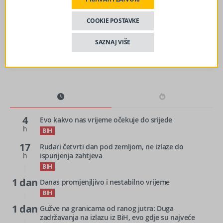
sljedeći članak
Netanyahu odlučio: Ovo je novi šef Mosada?
COOKIE POSTAVKE
SAZNAJ VIŠE
4
Evo kakvo nas vrijeme očekuje do srijede
h
BIH
17
Rudari četvrti dan pod zemljom, ne izlaze do
h
ispunjenja zahtjeva
BIH
1 dan
Danas promjenjljivo i nestabilno vrijeme
BIH
1 dan
Gužve na granicama od ranog jutra: Duga
zadržavanja na izlazu iz BiH, evo gdje su najveće