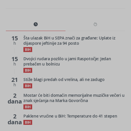
15
Šta ulazak BiH u SEPA znači za građane: Uplate iz
h
dijaspore jeftinije za 94 posto
BIH
15
Dvojici rudara pozlilo u jami Raspotočje: Jedan
h
prebačen u bolnicu
BIH
21
Stiže blagi predah od vrelina, ali ne zadugo
h
BIH
2
Mostar će biti domaćin memorijalne muzičke večeri u
dana
znak sjećanja na Marka Govorčina
BIH
2
Paklene vrućine u BiH: Temperature do 41 stepen
dana
BIH