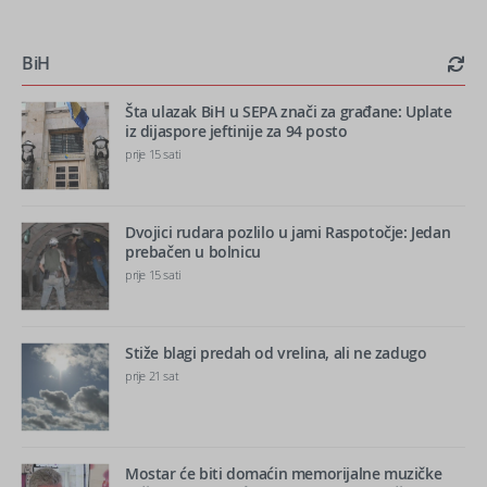
BiH
Šta ulazak BiH u SEPA znači za građane: Uplate
iz dijaspore jeftinije za 94 posto
prije 15 sati
Dvojici rudara pozlilo u jami Raspotočje: Jedan
prebačen u bolnicu
prije 15 sati
Stiže blagi predah od vrelina, ali ne zadugo
prije 21 sat
Mostar će biti domaćin memorijalne muzičke