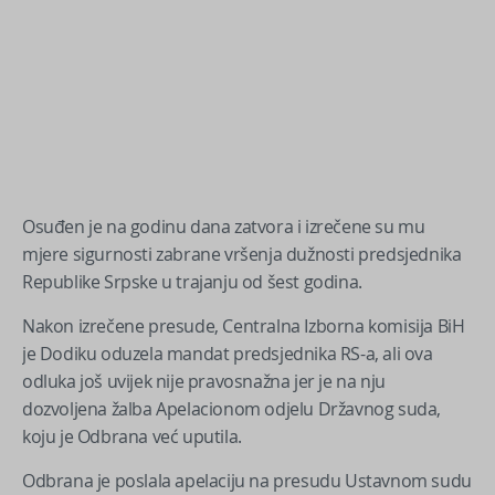
Osuđen je na godinu dana zatvora i izrečene su mu
mjere sigurnosti zabrane vršenja dužnosti predsjednika
Republike Srpske u trajanju od šest godina.
Nakon izrečene presude, Centralna Izborna komisija BiH
je Dodiku oduzela mandat predsjednika RS-a, ali ova
odluka još uvijek nije pravosnažna jer je na nju
dozvoljena žalba Apelacionom odjelu Državnog suda,
koju je Odbrana već uputila.
Odbrana je poslala apelaciju na presudu Ustavnom sudu