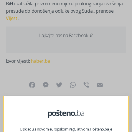
BiH i zatražila privremenu mjeru prolongiranja izvršenja
presude do donošenja odluke ovog Suda., prenose
Vijesti
.
Lajkajte nas na Facebooku?
Izvor vijesti:
haber.ba
Facebook
Messenger
Twitter
WhatsApp
Viber
Email
U skladu s novom europskom regulativom, Pošteno.ba je