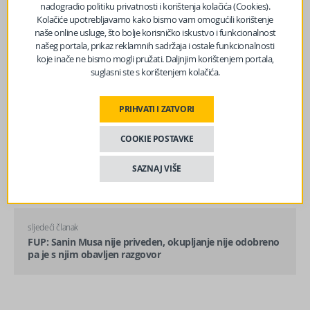
nadogradio politiku privatnosti i korištenja kolačića (Cookies).
Kolačiće upotrebljavamo kako bismo vam omogućili korištenje
naše online usluge, što bolje korisničko iskustvo i funkcionalnost
našeg portala, prikaz reklamnih sadržaja i ostale funkcionalnosti
koje inače ne bismo mogli pružati. Daljnjim korištenjem portala,
suglasni ste s korištenjem kolačića.
PRIHVATI I ZATVORI
COOKIE POSTAVKE
prethodni članak
VREMENSKA PROGNOZA ZA DANAS: Evo gdje su mogući
SAZNAJ VIŠE
pljuskovi!
sljedeći članak
FUP: Sanin Musa nije priveden, okupljanje nije odobreno
pa je s njim obavljen razgovor