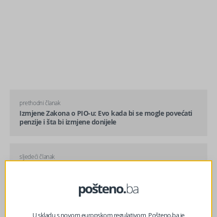
prethodni članak
Izmjene Zakona o PIO-u: Evo kada bi se mogle povećati
penzije i šta bi izmjene donijele
sljedeći članak
Forto: Izmjene tri pravilnika donose brže i jednostavnije
procedure
U skladu s novom europskom regulativom, Pošteno.ba je