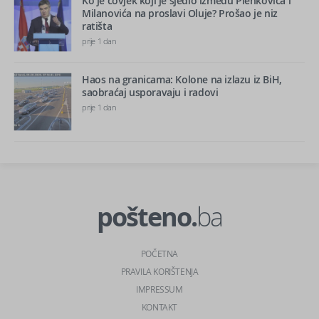
Ko je čovjek koji je sjedio između Plenkovića i
Milanovića na proslavi Oluje? Prošao je niz
ratišta
prije 1 dan
Haos na granicama: Kolone na izlazu iz BiH,
saobraćaj usporavaju i radovi
prije 1 dan
pošteno.
ba
POČETNA
PRAVILA KORIŠTENJA
IMPRESSUM
KONTAKT