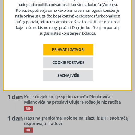
nadogradio politiku privatnosti i korištenja kolačića (Cookies).
Kolačiće upotrebljavamo kako bismo vam omogućili korištenje
naše online usluge, što bolje korisničko iskustvo i funkcionalnost
našeg portala, prikaz reklamnih sadržaja i ostale funkcionalnosti
koje inače ne bismo mogli pružati. Daljnjim korištenjem portala,
suglasni ste s korištenjem kolačića.
3
Mostar će biti domaćin memorijalne muzičke večeri u
h
znak sjećanja na Marka Govorčina
PRIHVATI I ZATVORI
BIH
5
Paklene vrućine u BiH: Temperature do 41 stepen
COOKIE POSTAVKE
h
BIH
1 dan
Nastavljeni razgovori Vlade FBiH i predstavnika Nove
SAZNAJ VIŠE
Željezare Zenica: Danas bez Nikšića
BIH
1 dan
Ko je čovjek koji je sjedio između Plenkovića i
Milanovića na proslavi Oluje? Prošao je niz ratišta
BIH
1 dan
Haos na granicama: Kolone na izlazu iz BiH, saobraćaj
usporavaju i radovi
BIH