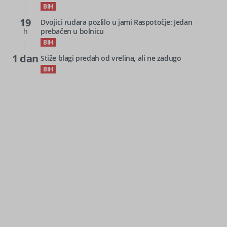
BIH
19
Dvojici rudara pozlilo u jami Raspotočje: Jedan
h
prebačen u bolnicu
BIH
1 dan
Stiže blagi predah od vrelina, ali ne zadugo
BIH