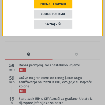
PRIHVATI I ZATVORI
sljedeći članak
Kanton Sarajevo formira pomoćnu policiju?! Ovo su joj
COOKIE POSTAVKE
zadaci
SAZNAJ VIŠE
59
Danas promjenjljivo i nestabilno vrijeme
min
BIH
59
Gužve na granicama od ranog jutra: Duga
min
zadržavanja na izlazu iz BiH, evo gdje su najveće
kolone
BIH
19
Šta ulazak BiH u SEPA znači za građane: Uplate iz
h
dijaspore jeftinije za 94 posto