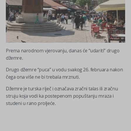
Prema narodnom vjerovanju, danas će “udariti” drugo
džemre.
Drugo džemre “puca” u vodu svakog 26. februara nakon
čega ona više ne bi trebala mrznuti.
Džemre je turska riječ i označava zračni talas ili zračnu
struju koja vodi ka postepenom popuštanju mraza i
studeni u rano proljeće.