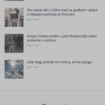
Šta ulazak BiH u SEPA znači za građane: Uplate
iz dijaspore jeftinije za 94 posto
prije 19 sati
Dvojici rudara pozlilo u jami Raspotočje: Jedan
prebačen u bolnicu
prije 19 sati
Stiže blagi predah od vrelina, ali ne zadugo
prije 1 dan