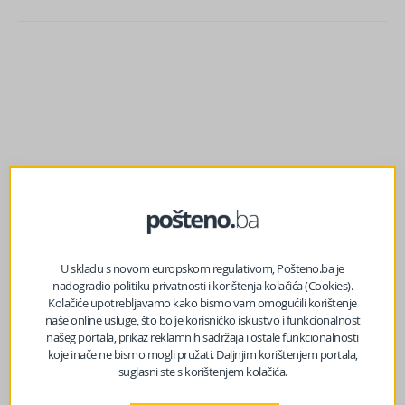
U skladu s novom europskom regulativom, Pošteno.ba je
nadogradio politiku privatnosti i korištenja kolačića (Cookies).
Kolačiće upotrebljavamo kako bismo vam omogućili korištenje
naše online usluge, što bolje korisničko iskustvo i funkcionalnost
prethodni članak
našeg portala, prikaz reklamnih sadržaja i ostale funkcionalnosti
Divković: “Gašenje BHRT-a je generalna proba za gašenje
koje inače ne bismo mogli pružati. Daljnjim korištenjem portala,
BiH”
suglasni ste s korištenjem kolačića.