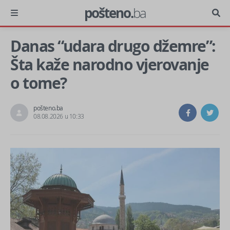
pošteno.
ba
Danas “udara drugo džemre”:
Šta kaže narodno vjerovanje
o tome?
pošteno.ba
08.08.2026 u 10:33