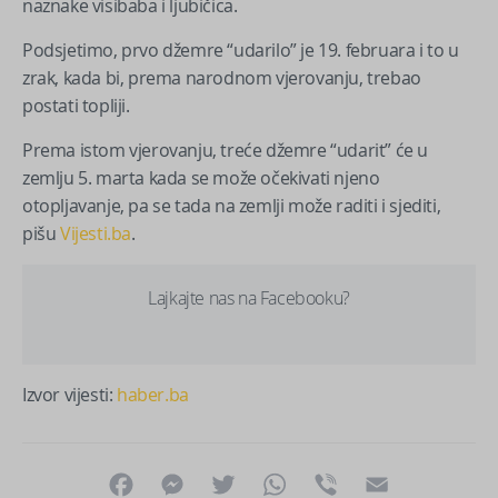
naznake visibaba i ljubičica.
Podsjetimo, prvo džemre “udarilo” je 19. februara i to u
zrak, kada bi, prema narodnom vjerovanju, trebao
postati topliji.
Prema istom vjerovanju, treće džemre “udarit” će u
zemlju 5. marta kada se može očekivati njeno
otopljavanje, pa se tada na zemlji može raditi i sjediti,
pišu
Vijesti.ba
.
Lajkajte nas na Facebooku?
Izvor vijesti:
haber.ba
Facebook
Messenger
Twitter
WhatsApp
Viber
Email