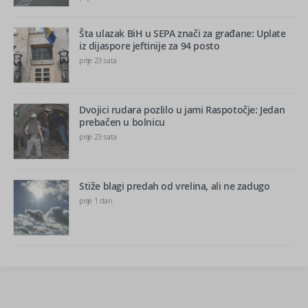
Šta ulazak BiH u SEPA znači za građane: Uplate
iz dijaspore jeftinije za 94 posto
prije 23 sata
Dvojici rudara pozlilo u jami Raspotočje: Jedan
prebačen u bolnicu
prije 23 sata
Stiže blagi predah od vrelina, ali ne zadugo
prije 1 dan