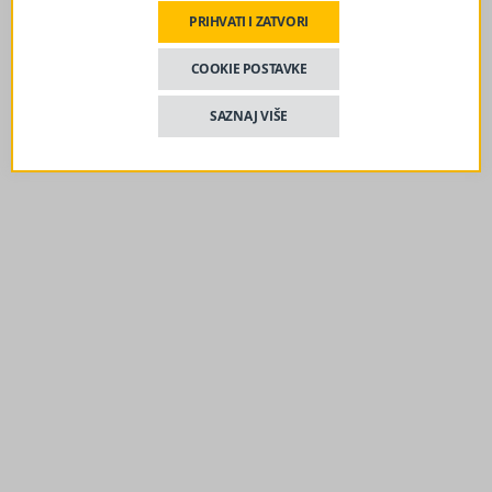
BIH
PRIHVATI I ZATVORI
23
Dvojici rudara pozlilo u jami Raspotočje: Jedan
COOKIE POSTAVKE
h
prebačen u bolnicu
BIH
SAZNAJ VIŠE
1 dan
Stiže blagi predah od vrelina, ali ne zadugo
BIH