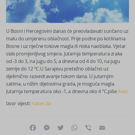
U Bosni i Hercegovini danas će preovladavati sunčano uz
malu do umjerenu oblačnost. Prije podne po kotlinama
Bosne i uz riječne tokove magla ili niska naoblaka. Vjetar
slab promjenljivog smjera. Jutarnja temperatura zraka
od -3 do 3, na jugu do 5, a dnevna od 4 do 10, na jugu
zemlje do 12 °C.U Sarajevu pretežno oblačno uz
djelimično razvedravanje tokom dana. U jutarnjim
satima, u nižim dijelovima grada, je moguća magla.
Jutarnja temperatura oko -1, a dnevna oko 4 °C,piše
Avaz
Izvor vijesti:
haber.ba
Facebook
Messenger
Twitter
WhatsApp
Viber
Email