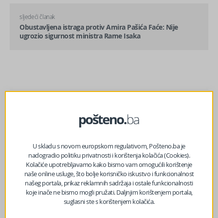
sljedeći članak
Obustavljena istraga protiv Amira Pašića Faće: Nije
ugrozio sigurnost ministra Rame Isaka
5
Danas promjenjljivo i nestabilno vrijeme
U skladu s novom europskom regulativom, Pošteno.ba je
h
BIH
nadogradio politiku privatnosti i korištenja kolačića (Cookies).
5
Gužve na granicama od ranog jutra: Duga
Kolačiće upotrebljavamo kako bismo vam omogućili korištenje
h
zadržavanja na izlazu iz BiH, evo gdje su najveće
naše online usluge, što bolje korisničko iskustvo i funkcionalnost
kolone
našeg portala, prikaz reklamnih sadržaja i ostale funkcionalnosti
koje inače ne bismo mogli pružati. Daljnjim korištenjem portala,
BIH
suglasni ste s korištenjem kolačića.
23
Šta ulazak BiH u SEPA znači za građane: Uplate iz
h
dijaspore jeftinije za 94 posto