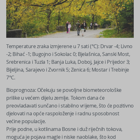
Temperature zraka izmjerene u 7 sati (°C): Drvar -4; Livno
-2; Bihać -1; Bugojno i Sokolac 0; Bjelašnica, Sanski Most,
Srebrenica i Tuzla 1; Banja Luka, Doboj, Jajce i Prijedor 3;
Bijeljina, Sarajevo i Zvornik 5; Zenica 6; Mostar i Trebinje
7°C.
Bioprognoza: Očekuju se povoljne biometeorološke
prilike u većem dijelu zemlje. Tokom dana će
preovladavati sunčano i stabilno vrijeme, što će pozitivno
djelovati na opće raspoloženje i radnu sposobnost
većine populacije.
Prije podne, u kotlinama Bosne i duž riječnih tokova,
moguća je pojava magle i niske naoblake, što kod