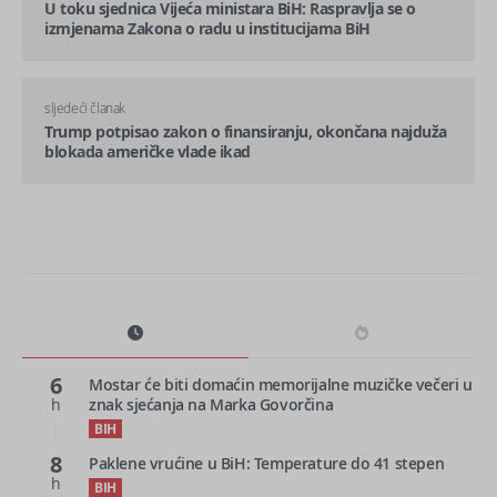
U toku sjednica Vijeća ministara BiH: Raspravlja se o
izmjenama Zakona o radu u institucijama BiH
sljedeći članak
Trump potpisao zakon o finansiranju, okončana najduža
blokada američke vlade ikad
6
Mostar će biti domaćin memorijalne muzičke večeri u
h
znak sjećanja na Marka Govorčina
BIH
8
Paklene vrućine u BiH: Temperature do 41 stepen
h
BIH