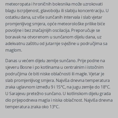
meteoropata i hroničnih bolesnika može uzrokovati
blagu iscrpljenost, glavobolju ili slabiju koncentraciju. U
ostatku dana, uz više sunčanih intervala i slab vjetar
promjenljivog smjera, opće meteorološke prilike biće
povoljne i bez značajnijih oscilacija. Preporučuje se
boravak na otvorenom u sunčanom dijelu dana, uz
adekvatnu zaštitu od jutarnje svježine u područjima sa
maglom.
Danas u većem dijelu zemlje sunčano. Prije podne na
sjeveru Bosne i po kotlinama u centralnim i istočnim
područjima će biti niske oblačnosti ili magle. Vjetar je
slab promjenljivog smjera. Najviša dnevna temperatura
zraka uglavnom između 9 i 15°C, na jugu zemlje do 18°C.
U Sarajevu pretežno sunčano. U kotlinskom dijelu grada
dio prijepodneva magla i niska oblačnost. Najviša dnevna
temperatura zraka oko 13°C.