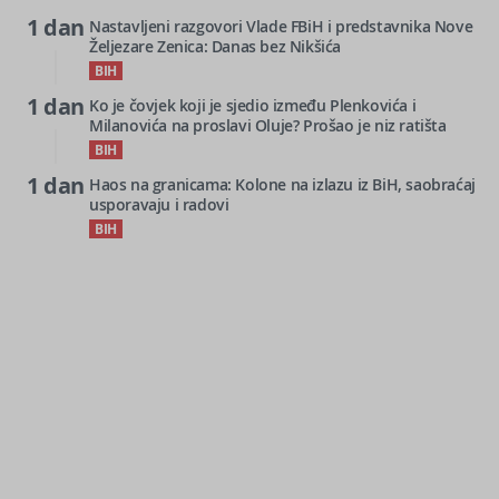
1 dan
Nastavljeni razgovori Vlade FBiH i predstavnika Nove
Željezare Zenica: Danas bez Nikšića
BIH
1 dan
Ko je čovjek koji je sjedio između Plenkovića i
Milanovića na proslavi Oluje? Prošao je niz ratišta
BIH
1 dan
Haos na granicama: Kolone na izlazu iz BiH, saobraćaj
usporavaju i radovi
BIH