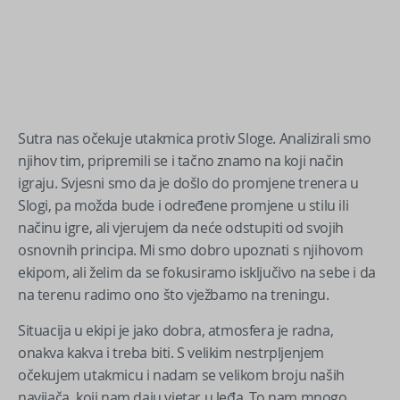
Sutra nas očekuje utakmica protiv Sloge. Analizirali smo
njihov tim, pripremili se i tačno znamo na koji način
igraju. Svjesni smo da je došlo do promjene trenera u
Slogi, pa možda bude i određene promjene u stilu ili
načinu igre, ali vjerujem da neće odstupiti od svojih
osnovnih principa. Mi smo dobro upoznati s njihovom
ekipom, ali želim da se fokusiramo isključivo na sebe i da
na terenu radimo ono što vježbamo na treningu.
Situacija u ekipi je jako dobra, atmosfera je radna,
onakva kakva i treba biti. S velikim nestrpljenjem
očekujem utakmicu i nadam se velikom broju naših
navijača, koji nam daju vjetar u leđa. To nam mnogo