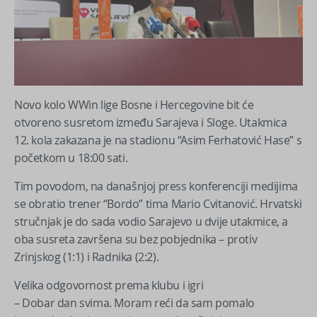
Novo kolo WWin lige Bosne i Hercegovine bit će
otvoreno susretom između Sarajeva i Sloge. Utakmica
12. kola zakazana je na stadionu “Asim Ferhatović Hase” s
početkom u 18:00 sati.
Tim povodom, na današnjoj press konferenciji medijima
se obratio trener “Bordo” tima Mario Cvitanović. Hrvatski
stručnjak je do sada vodio Sarajevo u dvije utakmice, a
oba susreta završena su bez pobjednika – protiv
Zrinjskog (1:1) i Radnika (2:2).
Velika odgovornost prema klubu i igri
– Dobar dan svima. Moram reći da sam pomalo