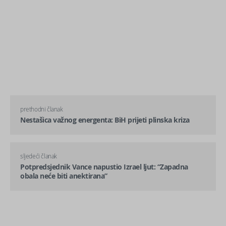
prethodni članak
Nestašica važnog energenta: BiH prijeti plinska kriza
sljedeći članak
Potpredsjednik Vance napustio Izrael ljut: “Zapadna
obala neće biti anektirana”