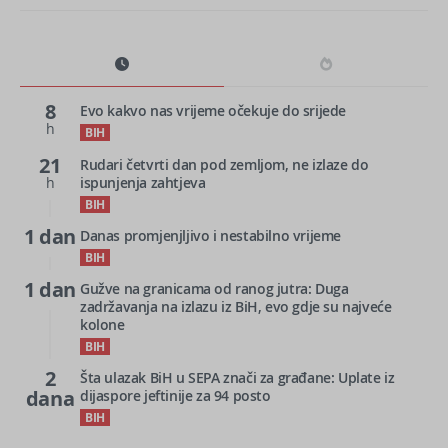
8
Evo kakvo nas vrijeme očekuje do srijede
h
BIH
21
Rudari četvrti dan pod zemljom, ne izlaze do
h
ispunjenja zahtjeva
BIH
1 dan
Danas promjenjljivo i nestabilno vrijeme
BIH
1 dan
Gužve na granicama od ranog jutra: Duga
zadržavanja na izlazu iz BiH, evo gdje su najveće
kolone
BIH
2
Šta ulazak BiH u SEPA znači za građane: Uplate iz
dana
dijaspore jeftinije za 94 posto
BIH