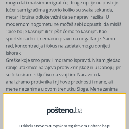
mogu dati maksimum igrat će, druge opcije ne postoje.
Jučer sam igračima govorio koliko su svaka sekunda,
metar i brzina odluke važni da se napravi razlika. U
modernom nogometu ne možeš sebi dopustiti da misliš
“biće bolje kasnije” ili “riješit ćemo to kasnije”. Kao
sportski radnici, nemamo pravo na odgađanje. Samo
rad, koncentracija i fokus na zadatak mogu donijeti
iskorak.
Greške koje smo pravili moramo ispraviti. Nisam gledao
ranije utakmice Sarajeva protiv Zrinjskog ili u Doboju, jer
se fokusiram isključivo na svoj tim. Naravno da
analiziramo protivnika i njihove prednosti i mane, ali
mene ne zanima u ovom trenutku Sloga. Mene zanima
Sarajevo, Sarajevo i samo Sarajevo.
Očekujem da već sutra ispravimo greške koje smo ranije
pravili. Ne želim se vraćati u prošlost, gledam samo
naprijed, jer čovjek koji se okreće unazad ne vidi ono što
U skladu s novom europskom regulativom, Pošteno.ba je