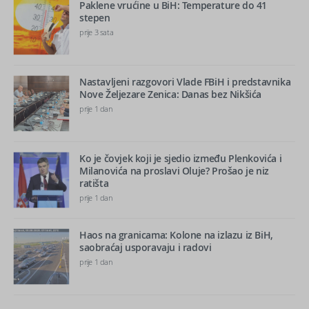
Paklene vrućine u BiH: Temperature do 41
stepen
prije 3 sata
Nastavljeni razgovori Vlade FBiH i predstavnika
Nove Željezare Zenica: Danas bez Nikšića
prije 1 dan
Ko je čovjek koji je sjedio između Plenkovića i
Milanovića na proslavi Oluje? Prošao je niz
ratišta
prije 1 dan
Haos na granicama: Kolone na izlazu iz BiH,
saobraćaj usporavaju i radovi
prije 1 dan