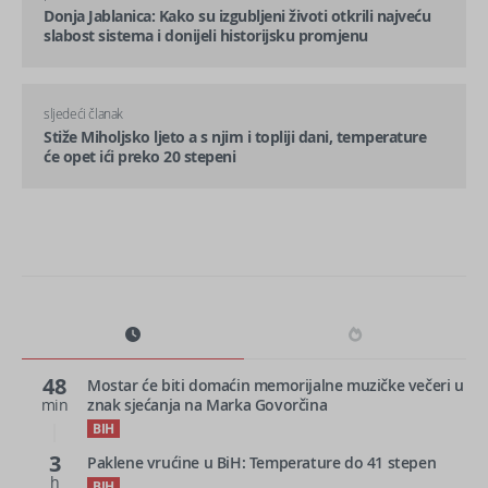
Donja Jablanica: Kako su izgubljeni životi otkrili najveću
slabost sistema i donijeli historijsku promjenu
sljedeći članak
Stiže Miholjsko ljeto a s njim i topliji dani, temperature
će opet ići preko 20 stepeni
48
Mostar će biti domaćin memorijalne muzičke večeri u
min
znak sjećanja na Marka Govorčina
BIH
3
Paklene vrućine u BiH: Temperature do 41 stepen
h
BIH