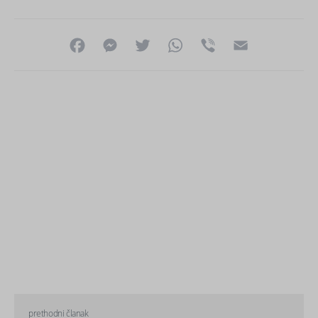
Facebook
Messenger
Twitter
WhatsApp
Viber
Email
prethodni članak