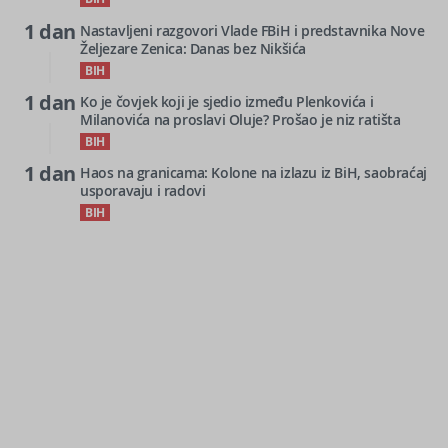
1 dan
Nastavljeni razgovori Vlade FBiH i predstavnika Nove
Željezare Zenica: Danas bez Nikšića
BIH
1 dan
Ko je čovjek koji je sjedio između Plenkovića i
Milanovića na proslavi Oluje? Prošao je niz ratišta
BIH
1 dan
Haos na granicama: Kolone na izlazu iz BiH, saobraćaj
usporavaju i radovi
BIH