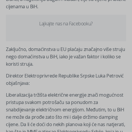
cijenama u BiH.
Lajkajte nas na Facebooku?
Zaključno, domaćinstva u EU plaćaju značajno više struju
nego domaćinstva u BiH, iako je važan faktor i koliko se
koristi struja.
Direktor Elektroprivrede Republike Srpske Luka Petrović
objašnjava:
Liberalizacija tržišta električne energije znači mogućnost
pristupa svakom potrošaču sa ponudom za
snabdijevanje električnom energijom. Međutim, to u BiH
ne može da prođe zato što mi i dalje držimo damping
cijene. Da li će doći do nekih planova koji će nas natjerati,
kao što je MMF natjerao Elektroprivredu Srbije, koja je u