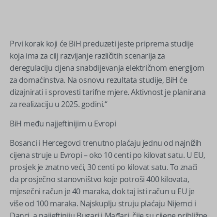
Prvi korak koji će BiH preduzeti jeste priprema studije
koja ima za cilj razvijanje različitih scenarija za
deregulaciju cijena snabdijevanja električnom energijom
za domaćinstva. Na osnovu rezultata studije, BiH će
dizajnirati i sprovesti tarifne mjere. Aktivnost je planirana
za realizaciju u 2025. godini.“
BiH među najjeftinijim u Evropi
Bosanci i Hercegovci trenutno plaćaju jednu od najnižih
cijena struje u Evropi – oko 10 centi po kilovat satu. U EU,
prosjek je znatno veći, 30 centi po kilovat satu. To znači
da prosječno stanovništvo koje potroši 400 kilovata,
mjesečni račun je 40 maraka, dok taj isti račun u EU je
više od 100 maraka. Najskuplju struju plaćaju Nijemci i
Danci, a najjeftiniju Bugari i Mađari, čije su cijene približne