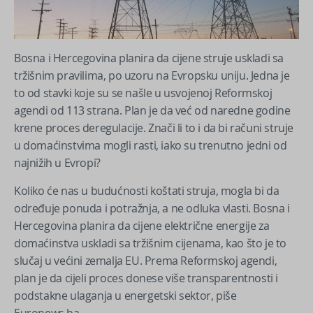
Bosna i Hercegovina planira da cijene struje uskladi sa
tržišnim pravilima, po uzoru na Evropsku uniju. Jedna je
to od stavki koje su se našle u usvojenoj Reformskoj
agendi od 113 strana. Plan je da već od naredne godine
krene proces deregulacije. Znači li to i da bi računi struje
u domaćinstvima mogli rasti, iako su trenutno jedni od
najnižih u Evropi?
Koliko će nas u budućnosti koštati struja, mogla bi da
određuje ponuda i potražnja, a ne odluka vlasti. Bosna i
Hercegovina planira da cijene električne energije za
domaćinstva uskladi sa tržišnim cijenama, kao što je to
slučaj u većini zemalja EU. Prema Reformskoj agendi,
plan je da cijeli proces donese više transparentnosti i
podstakne ulaganja u energetski sektor, piše