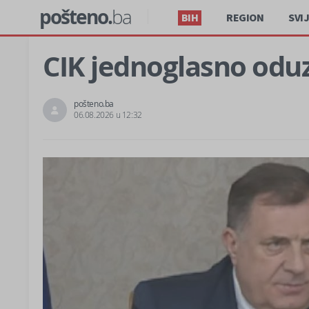
pošteno.
ba
BIH
REGION
SVI
CIK jednoglasno od
pošteno.ba
06.08.2026 u 12:32