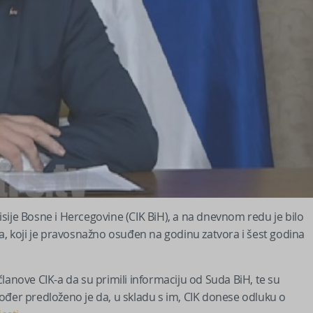
sije Bosne i Hercegovine (CIK BiH), a na dnevnom redu je bilo
 koji je pravosnažno osuđen na godinu zatvora i šest godina
lanove CIK-a da su primili informaciju od Suda BiH, te su
ođer predloženo je da, u skladu s im, CIK donese odluku o