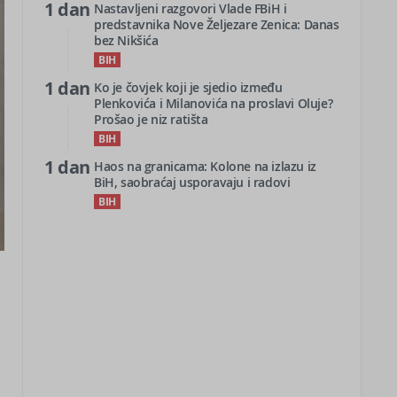
1 dan
Nastavljeni razgovori Vlade FBiH i
predstavnika Nove Željezare Zenica: Danas
bez Nikšića
BIH
1 dan
Ko je čovjek koji je sjedio između
Plenkovića i Milanovića na proslavi Oluje?
Prošao je niz ratišta
BIH
1 dan
Haos na granicama: Kolone na izlazu iz
BiH, saobraćaj usporavaju i radovi
BIH