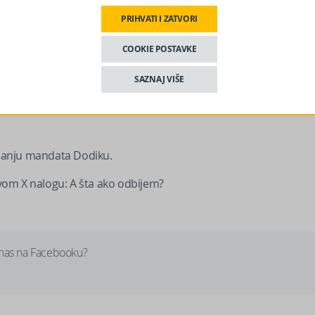
PRIHVATI I ZATVORI
COOKIE POSTAVKE
SAZNAJ VIŠE
manju mandata Dodiku.
vom X nalogu: A šta ako odbijem?
 nas na Facebooku?