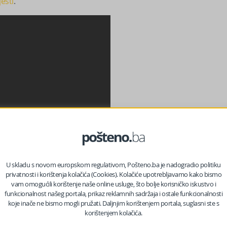
jesti
.
U skladu s novom europskom regulativom, Pošteno.ba je nadogradio politiku
privatnosti i korištenja kolačića (Cookies). Kolačiće upotrebljavamo kako bismo
vam omogućili korištenje naše online usluge, što bolje korisničko iskustvo i
funkcionalnost našeg portala, prikaz reklamnih sadržaja i ostale funkcionalnosti
koje inače ne bismo mogli pružati. Daljnjim korištenjem portala, suglasni ste s
korištenjem kolačića.