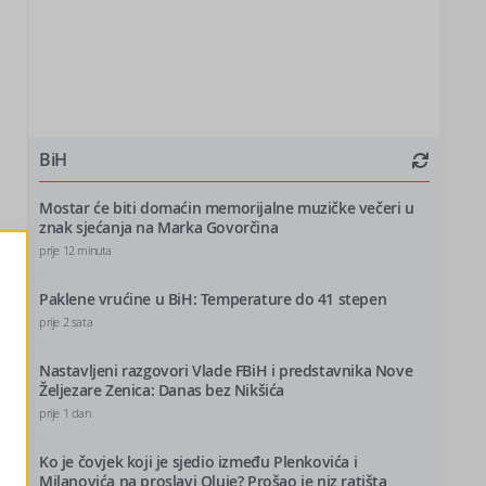
BiH
Mostar će biti domaćin memorijalne muzičke večeri u
znak sjećanja na Marka Govorčina
prije 12 minuta
Paklene vrućine u BiH: Temperature do 41 stepen
prije 2 sata
Nastavljeni razgovori Vlade FBiH i predstavnika Nove
Željezare Zenica: Danas bez Nikšića
prije 1 dan
Ko je čovjek koji je sjedio između Plenkovića i
Milanovića na proslavi Oluje? Prošao je niz ratišta