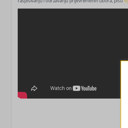
raspisivanju i održavanju prijevremenih izbora, pišu
Vi