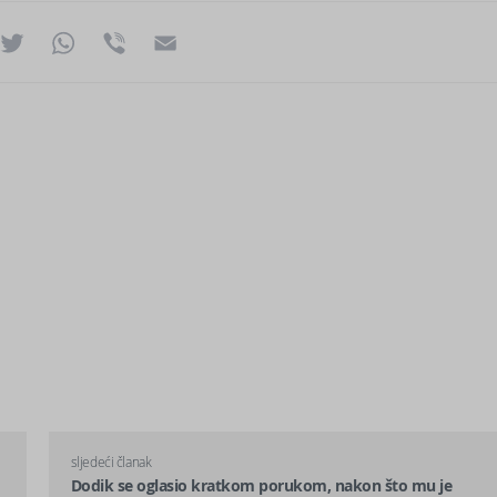
ok
essenger
Twitter
WhatsApp
Viber
Email
sljedeći članak
Dodik se oglasio kratkom porukom, nakon što mu je