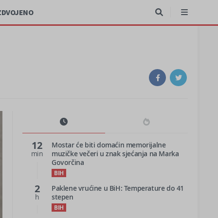
ZDVOJENO
12
Mostar će biti domaćin memorijalne
min
muzičke večeri u znak sjećanja na Marka
Govorčina
BIH
2
Paklene vrućine u BiH: Temperature do 41
h
stepen
BIH