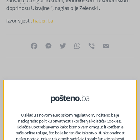
zahvaljujući sigurnosnom, tehnološkom i ekonomskom
doprinosu Ukrajine “, naglasio je Zelenski .
Izvor vijesti:
haber.ba
Facebook
Messenger
Twitter
WhatsApp
Viber
Email
U skladu s novom europskom regulativom, Pošteno.ba je
nadogradio politiku privatnosti i korištenja kolačića (Cookies).
Kolačiće upotrebljavamo kako bismo vam omogućili korištenje
naše online usluge, što bolje korisničko iskustvo i funkcionalnost
našeg portala, prikaz reklamnih sadržaja i ostale funkcionalnosti