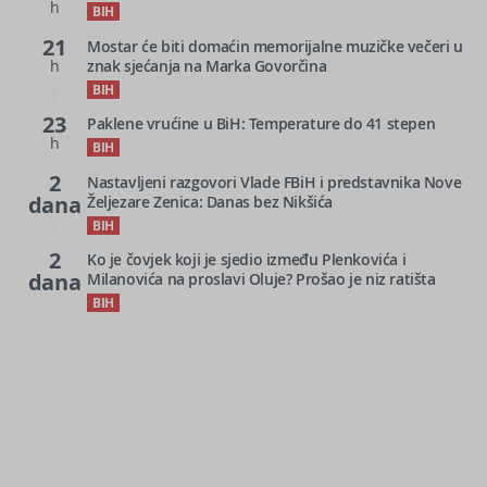
h
BIH
21
Mostar će biti domaćin memorijalne muzičke večeri u
h
znak sjećanja na Marka Govorčina
BIH
23
Paklene vrućine u BiH: Temperature do 41 stepen
h
BIH
2
Nastavljeni razgovori Vlade FBiH i predstavnika Nove
dana
Željezare Zenica: Danas bez Nikšića
BIH
2
Ko je čovjek koji je sjedio između Plenkovića i
dana
Milanovića na proslavi Oluje? Prošao je niz ratišta
BIH