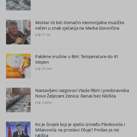
Mostar će biti domaćin memorijalne muzičke
večeri u znak sjećanja na Marka Govorčina
prije 21 sat
Paklene vrućine u BiH: Temperature do 41
stepen
prije 23 sata
Nastavljeni razgovori Vlade FBiH i predstavnika
Nove Željezare Zenica: Danas bez Nikšića
prije 2 dana
Ko je čovjek koji je sjedio između Plenkovića i
Milanovića na proslavi Oluje? Prošao je niz
ratišta