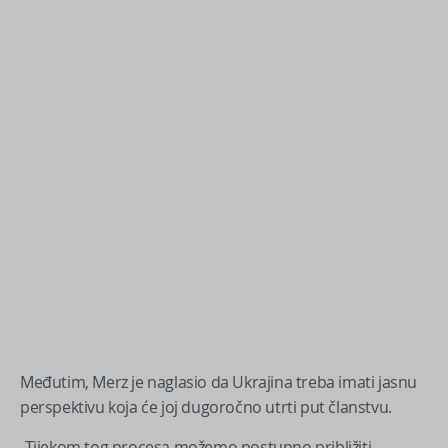
Međutim, Merz je naglasio da Ukrajina treba imati jasnu
perspektivu koja će joj dugoročno utrti put članstvu.
„Tijekom tog procesa možemo postupno približiti