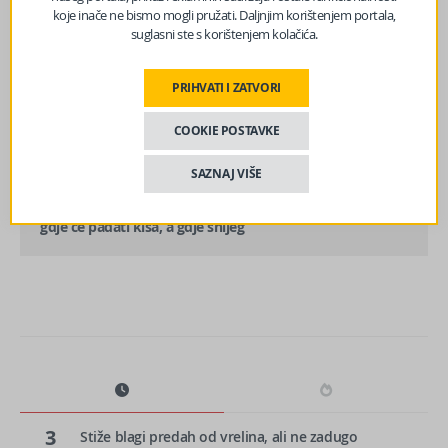
koje inače ne bismo mogli pružati. Daljnjim korištenjem portala,
suglasni ste s korištenjem kolačića.
prethodni članak
PRIHVATI I ZATVORI
VLADA FBiH DALA SAGLASNOST: Rastu plate policajaca,
evo koliko iznosi nova osnovica
COOKIE POSTAVKE
SAZNAJ VIŠE
sljedeći članak
Meteorolozi objavili prognozu do nedjelje: Pogledajte
gdje će padati kiša, a gdje snijeg
3
Stiže blagi predah od vrelina, ali ne zadugo