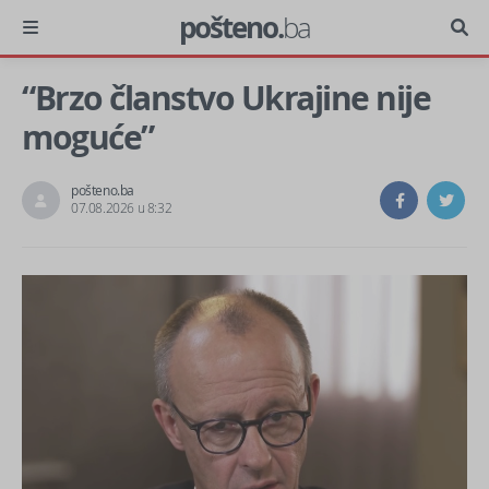
pošteno.
ba
“Brzo članstvo Ukrajine nije
moguće”
pošteno.ba
07.08.2026 u 8:32