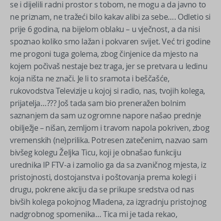
se i dijelili radni prostor s tobom, ne mogu a da javno to
ne priznam, ne tražeći bilo kakav alibi za sebe…. Odletio si
prije 6 godina, na bijelom oblaku – u vječnost, a da nisi
spoznao koliko smo lažan i pokvaren svijet. Već tri godine
me progoni tuga golema, zbog činjenice da mjesto na
kojem počivaš nestaje bez traga, jer se pretvara u ledinu
koja ništa ne znači. Je li to sramota i beščašće,
rukovodstva Televizije u kojoj si radio, nas, tvojih kolega,
prijatelja…??? Još tada sam bio preneražen bolnim
saznanjem da sam uz ogromne napore našao prednje
obilježje – nišan, zemljom i travom napola pokriven, zbog
vremenskih (ne)prilika. Potresen zatečenim, nazvao sam
bivšeg kolegu Željka Ticu, koji je obnašao funkciju
urednika IP FTV-a i zamolio ga da sa zvaničnog mjesta, iz
pristojnosti, dostojanstva i poštovanja prema kolegi i
drugu, pokrene akciju da se prikupe sredstva od nas
bivših kolega pokojnog Mladena, za izgradnju pristojnog
nadgrobnog spomenika… Tica mi je tada rekao,