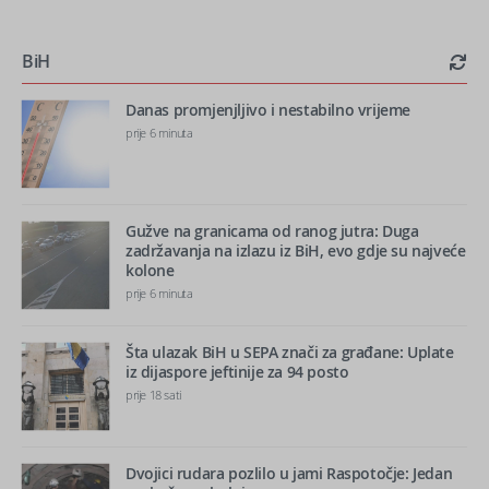
BiH
Danas promjenjljivo i nestabilno vrijeme
prije 6 minuta
Gužve na granicama od ranog jutra: Duga
zadržavanja na izlazu iz BiH, evo gdje su najveće
kolone
prije 6 minuta
Šta ulazak BiH u SEPA znači za građane: Uplate
iz dijaspore jeftinije za 94 posto
prije 18 sati
Dvojici rudara pozlilo u jami Raspotočje: Jedan