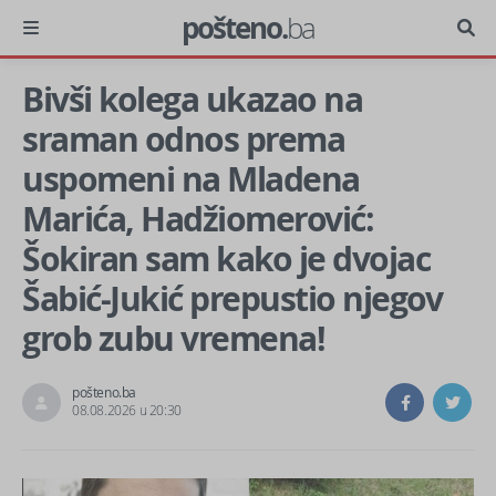
pošteno.
ba
Bivši kolega ukazao na
sraman odnos prema
uspomeni na Mladena
Marića, Hadžiomerović:
Šokiran sam kako je dvojac
Šabić-Jukić prepustio njegov
grob zubu vremena!
pošteno.ba
08.08.2026 u 20:30