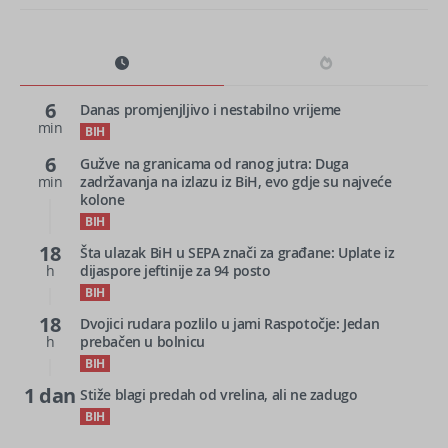
6
Danas promjenjljivo i nestabilno vrijeme
min
BIH
6
Gužve na granicama od ranog jutra: Duga
min
zadržavanja na izlazu iz BiH, evo gdje su najveće
kolone
BIH
18
Šta ulazak BiH u SEPA znači za građane: Uplate iz
h
dijaspore jeftinije za 94 posto
BIH
18
Dvojici rudara pozlilo u jami Raspotočje: Jedan
h
prebačen u bolnicu
BIH
1 dan
Stiže blagi predah od vrelina, ali ne zadugo
BIH