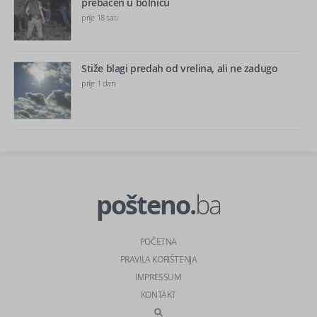
prebačen u bolnicu
prije 18 sati
Stiže blagi predah od vrelina, ali ne zadugo
prije 1 dan
pošteno.
ba
POČETNA
PRAVILA KORIŠTENJA
IMPRESSUM
KONTAKT