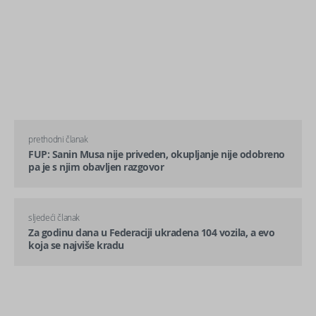
prethodni članak
FUP: Sanin Musa nije priveden, okupljanje nije odobreno
pa je s njim obavljen razgovor
sljedeći članak
Za godinu dana u Federaciji ukradena 104 vozila, a evo
koja se najviše kradu