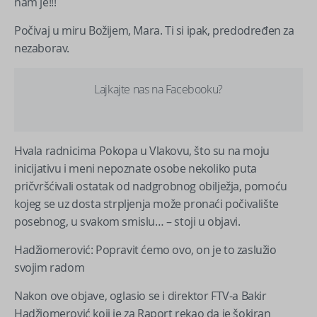
nam je!!!
Počivaj u miru Božijem, Mara. Ti si ipak, predodređen za
nezaborav.
Lajkajte nas na Facebooku?
Hvala radnicima Pokopa u Vlakovu, što su na moju
inicijativu i meni nepoznate osobe nekoliko puta
pričvršćivali ostatak od nadgrobnog obilježja, pomoću
kojeg se uz dosta strpljenja može pronaći počivalište
posebnog, u svakom smislu… – stoji u objavi.
Hadžiomerović: Popravit ćemo ovo, on je to zaslužio
svojim radom
Nakon ove objave, oglasio se i direktor FTV-a Bakir
Hadžiomerović koji je za Raport rekao da je šokiran