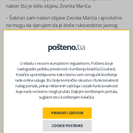
nakon što je vidio objavu Zvonka Marića.
– Šokiran sam nakon objave Zvonka Marića i apsolutno
ne mogu da vjerujem da je bivše rukovodstvo Javnog
servisa FBiH, a tu prvenstveno mislim na Džemala Šabića
i Zvonimira Jukića, da nije vodilo računa o tome u kakvom
je stanju posljednje počivalište Mladena Marića koji je bio
moj prijatelj. Zajedno smo krenuli u projekte Paralele i 60
minuta, obišli pola svijeta… I ne mogu da vjerujem da je
U skladu s novom europskom regulativom, Pošteno.ba je
nadogradio politiku privatnosti i korištenja kolačića (Cookies).
taj dvojac ovako prepustio zubu vremena njegovo
Kolačiće upotrebljavamo kako bismo vam omogućili korištenje
posljednje počivalište – rekao je Hadžiomerović za
naše online usluge, što bolje korisničko iskustvo i funkcionalnost
Raport.
našeg portala, prikaz reklamnih sadržaja i ostale funkcionalnosti
koje inače ne bismo mogli pružati. Daljnjim korištenjem portala,
On ističe da će se potruditi da se posljednje počivalište
suglasni ste s korištenjem kolačića.
Mladena Marića adekvatno obilježi i uredi.
PRIHVATI I ZATVORI
– On je to zaslužio svojim novinarskim radom na FTV –
istakao je Hadžiomerović.
COOKIE POSTAVKE