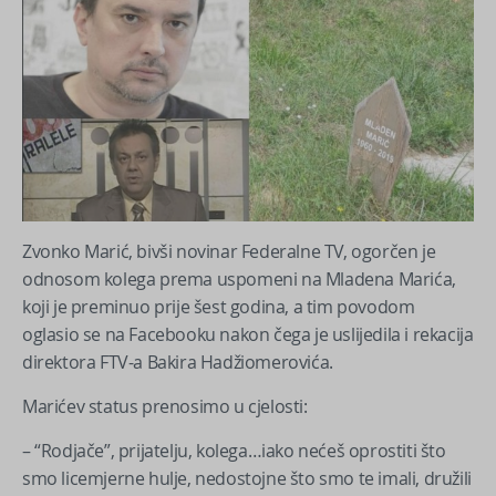
Zvonko Marić, bivši novinar Federalne TV, ogorčen je
odnosom kolega prema uspomeni na Mladena Marića,
koji je preminuo prije šest godina, a tim povodom
oglasio se na Facebooku nakon čega je uslijedila i rekacija
direktora FTV-a Bakira Hadžiomerovića.
Marićev status prenosimo u cjelosti:
– “Rodjače”, prijatelju, kolega…iako nećeš oprostiti što
smo licemjerne hulje, nedostojne što smo te imali, družili