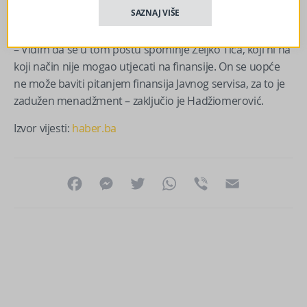
Osvrnuo se i na dio objave Zvonka Marića u kojem
SAZNAJ VIŠE
proziva glavnog urednika Željka Ticu.
– Vidim da se u tom postu spominje Željko Tica, koji ni na
koji način nije mogao utjecati na finansije. On se uopće
ne može baviti pitanjem finansija Javnog servisa, za to je
zadužen menadžment – zaključio je Hadžiomerović.
Izvor vijesti:
haber.ba
Facebook
Messenger
Twitter
WhatsApp
Viber
Email