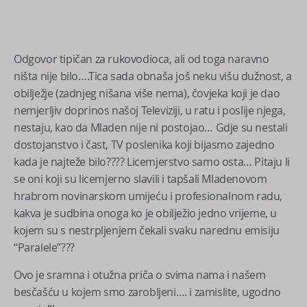
Odgovor tipičan za rukovodioca, ali od toga naravno
ništa nije bilo….Tica sada obnaša još neku višu dužnost, a
obilježje (zadnjeg nišana više nema), čovjeka koji je dao
nemjerljiv doprinos našoj Televiziji, u ratu i poslije njega,
nestaju, kao da Mladen nije ni postojao… Gdje su nestali
dostojanstvo i čast, TV poslenika koji bijasmo zajedno
kada je najteže bilo???? Licemjerstvo samo osta… Pitaju li
se oni koji su licemjerno slavili i tapšali Mladenovom
hrabrom novinarskom umijeću i profesionalnom radu,
kakva je sudbina onoga ko je obilježio jedno vrijeme, u
kojem su s nestrpljenjem čekali svaku narednu emisiju
“Paralele”???
Ovo je sramna i otužna priča o svima nama i našem
besčašću u kojem smo zarobljeni…. i zamislite, ugodno