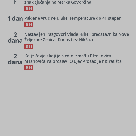
h
znak sjećanja na Marka Govorčina
BIH
1 dan
Paklene vrućine u BiH: Temperature do 41 stepen
BIH
2
Nastavljeni razgovori Vlade FBiH i predstavnika Nove
dana
Željezare Zenica: Danas bez Nikšića
BIH
2
Ko je čovjek koji je sjedio između Plenkovića i
dana
Milanovića na proslavi Oluje? Prošao je niz ratišta
BIH