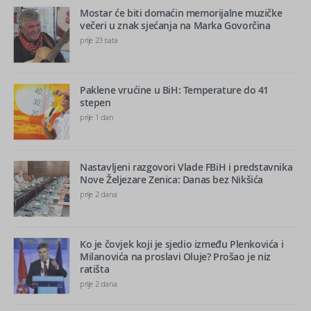
Mostar će biti domaćin memorijalne muzičke
večeri u znak sjećanja na Marka Govorčina
prije 23 sata
Paklene vrućine u BiH: Temperature do 41
stepen
prije 1 dan
Nastavljeni razgovori Vlade FBiH i predstavnika
Nove Željezare Zenica: Danas bez Nikšića
prije 2 dana
Ko je čovjek koji je sjedio između Plenkovića i
Milanovića na proslavi Oluje? Prošao je niz
ratišta
prije 2 dana