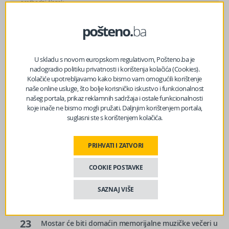
prethodni članak
Ovo je Jasmin Ponjević koji je izazvao nesreću u Kladuši:
Nakon svega njegov sin pokušao automobilom ubiti
ljude koji su mu udarili oca
U skladu s novom europskom regulativom, Pošteno.ba je
sljedeći članak
nadogradio politiku privatnosti i korištenja kolačića (Cookies).
U Milanu istraga o ‘vikend snajperistima’ u Sarajevu
Kolačiće upotrebljavamo kako bismo vam omogućili korištenje
tokom rata u BiH
naše online usluge, što bolje korisničko iskustvo i funkcionalnost
našeg portala, prikaz reklamnih sadržaja i ostale funkcionalnosti
koje inače ne bismo mogli pružati. Daljnjim korištenjem portala,
suglasni ste s korištenjem kolačića.
PRIHVATI I ZATVORI
COOKIE POSTAVKE
SAZNAJ VIŠE
5
Stiže blagi predah od vrelina, ali ne zadugo
h
BIH
23
Mostar će biti domaćin memorijalne muzičke večeri u