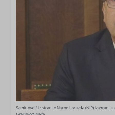
Samir Avdić iz stranke Narod i pravda (NiP) izabran je
Gradskog vijeća.