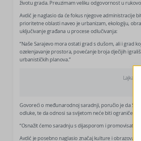
životu grada. Preuzimam veliku odgovornost u rukovođen
Avdić je naglasio da će fokus njegove administracije bit
prioritetne oblasti naveo je urbanizam, ekologiju, obra
uključivanje građana u procese odlučivanja:
“Naše Sarajevo mora ostati grad s dušom, ali i grad koj
ozelenjavanje prostora, povećanje broja dječijih igrališt
urbanističkih planova.”
Lajkajte
Govoreći o međunarodnoj saradnji, poručio je da Sara
odluke, te da odnosi sa svijetom neće biti ograničeni 
“Osnažit ćemo saradnju s dijasporom i promovisati Sa
Avdić je posebno naglasio značaj kulture i obrazovanja