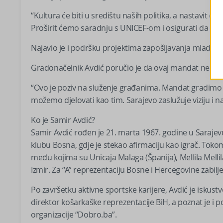
“Kultura će biti u središtu naših politika, a nastavit će
Proširit ćemo saradnju s UNICEF-om i osigurati da Sar
Najavio je i podršku projektima zapošljavanja mladih 
Gradonačelnik Avdić poručio je da ovaj mandat ne doživ
“Ovo je poziv na služenje građanima. Mandat gradimo n
možemo djelovati kao tim. Sarajevo zaslužuje viziju i n
Ko je Samir Avdić?
Samir Avdić rođen je 21. marta 1967. godine u Saraje
klubu Bosna, gdje je stekao afirmaciju kao igrač. Toko
među kojima su Unicaja Malaga (Španija), Mellila Mellil
Izmir. Za “A” reprezentaciju Bosne i Hercegovine zabilje
Po završetku aktivne sportske karijere, Avdić je iskus
direktor košarkaške reprezentacije BiH, a poznat je
organizacije “Dobro.ba”.