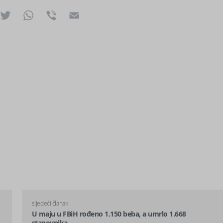
ok
essenger
Twitter
WhatsApp
Viber
Email
sljedeći članak
U maju u FBiH rođeno 1.150 beba, a umrlo 1.668
stanovnika