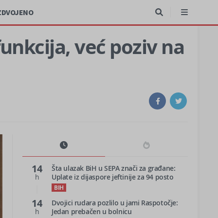
ZDVOJENO
unkcija, već poziv na
14
Šta ulazak BiH u SEPA znači za građane:
h
Uplate iz dijaspore jeftinije za 94 posto
BIH
14
Dvojici rudara pozlilo u jami Raspotočje:
h
Jedan prebačen u bolnicu