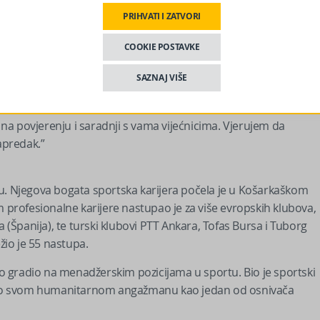
PRIHVATI I ZATVORI
mo ulagati u institucije koje baštine kulturno naslijeđe grada.
ajevo bude grad jednakih mogućnosti za svako dijete.”
COOKIE POSTAVKE
te ulaganja u sportske klubove koji rade s djecom i omladinom.
SAZNAJ VIŠE
ljava kao političku funkciju.
a povjerenju i saradnji s vama vijećnicima. Vjerujem da
apredak.”
vu. Njegova bogata sportska karijera počela je u Košarkaškom
m profesionalne karijere nastupao je za više evropskih klubova,
a (Španija), te turski klubovi PTT Ankara, Tofas Bursa i Tuborg
žio je 55 nastupa.
tvo gradio na menadžerskim pozicijama u sportu. Bio je sportski
 i po svom humanitarnom angažmanu kao jedan od osnivača