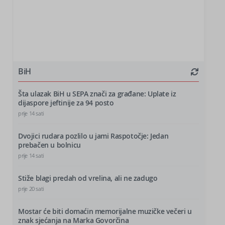
BiH
Šta ulazak BiH u SEPA znači za građane: Uplate iz
dijaspore jeftinije za 94 posto
prije 14 sati
Dvojici rudara pozlilo u jami Raspotočje: Jedan
prebačen u bolnicu
prije 14 sati
Stiže blagi predah od vrelina, ali ne zadugo
prije 20 sati
Mostar će biti domaćin memorijalne muzičke večeri u
znak sjećanja na Marka Govorčina