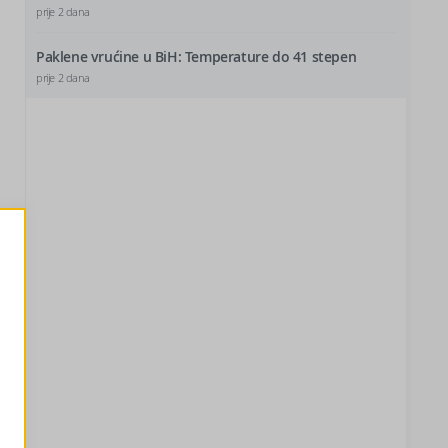
prije 2 dana
Paklene vrućine u BiH: Temperature do 41 stepen
prije 2 dana