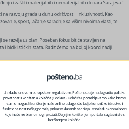
ju i zaštiti materijalnih i nematerijalnih dobara Sarajeva.”
i na razvoju grada u duhu održivosti i inkluzivnosti. Kao
zovanje, sport, jačanje saradnje sa višim nivoima vlasti, te
i se razvija uz plan. Poseban fokus bit će stavljen na
a i biciklističkih staza. Radit ćemo na boljoj koordinaciji
 nas na Facebooku?
U skladu s novom europskom regulativom, Pošteno.ba je nadogradio politiku
jevo mora biti prisutno na mjestima gdje se donose ključne
privatnosti i korištenja kolačića (Cookies). Kolačiće upotrebljavamo kako bismo
samo na protokol i posjete:
vam omogućili korištenje naše online usluge, što bolje korisničko iskustvo i
funkcionalnost našeg portala, prikaz reklamnih sadržaja i ostale funkcionalnosti
koje inače ne bismo mogli pružati. Daljnjim korištenjem portala, suglasni ste s
rajevo kao grad mira i klimatske odgovornosti.”
korištenjem kolačića.
.