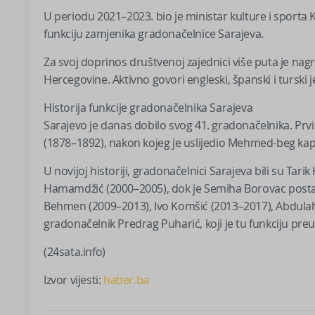
U periodu 2021–2023. bio je ministar kulture i sporta
funkciju zamjenika gradonačelnice Sarajeva.
Za svoj doprinos društvenoj zajednici više puta je nagr
Hercegovine. Aktivno govori engleski, španski i turski je
Historija funkcije gradonačelnika Sarajeva
Sarajevo je danas dobilo svog 41. gradonačelnika. Prvi
(1878–1892), nakon kojeg je uslijedio Mehmed-beg ka
U novijoj historiji, gradonačelnici Sarajeva bili su T
Hamamdžić (2000–2005), dok je Semiha Borovac postala 
Behmen (2009–2013), Ivo Komšić (2013–2017), Abdulah 
gradonačelnik Predrag Puharić, koji je tu funkciju pr
(24sata.info)
Izvor vijesti:
haber.ba