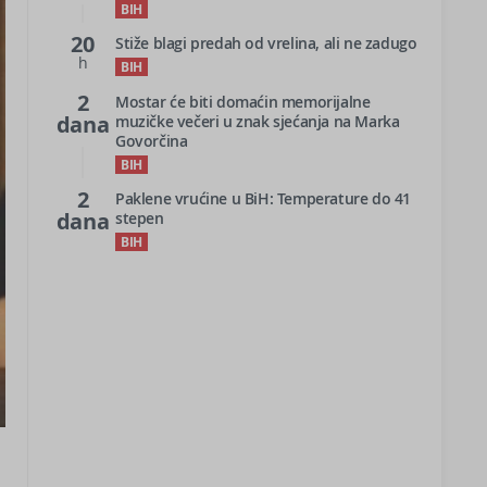
BIH
20
Stiže blagi predah od vrelina, ali ne zadugo
h
BIH
2
Mostar će biti domaćin memorijalne
dana
muzičke večeri u znak sjećanja na Marka
Govorčina
BIH
2
Paklene vrućine u BiH: Temperature do 41
dana
stepen
BIH