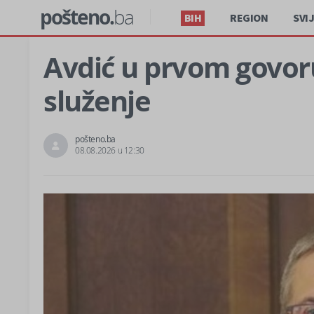
pošteno.
ba
BIH
REGION
SVI
Avdić u prvom govoru:
služenje
pošteno.ba
08.08.2026 u 12:30