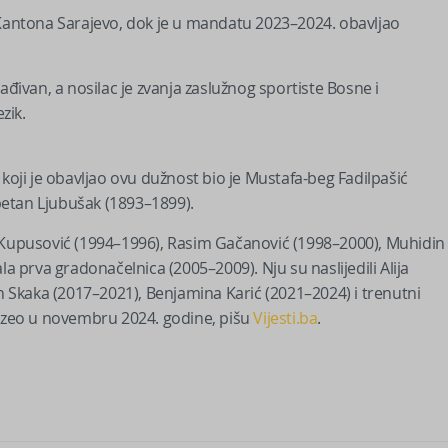
 Kantona Sarajevo, dok je u mandatu 2023–2024. obavljao
ađivan, a nosilac je zvanja zaslužnog sportiste Bosne i
zik.
 koji je obavljao ovu dužnost bio je Mustafa-beg Fadilpašić
petan Ljubušak (1893–1899).
arik Kupusović (1994–1996), Rasim Gačanović (1998–2000), Muhidin
prva gradonačelnica (2005–2009). Nju su naslijedili Alija
Skaka (2017–2021), Benjamina Karić (2021–2024) i trenutni
euzeo u novembru 2024. godine, pišu
Vijesti.ba
.