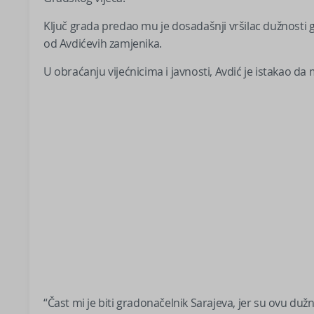
Ključ grada predao mu je dosadašnji vršilac dužnosti g
od Avdićevih zamjenika.
U obraćanju vijećnicima i javnosti, Avdić je istakao da 
“Čast mi je biti gradonačelnik Sarajeva, jer su ovu dužnos