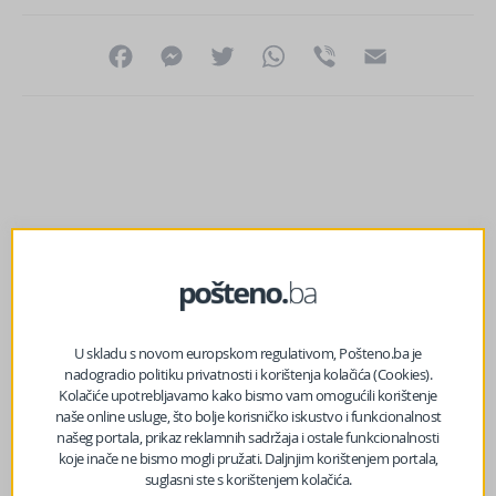
Facebook
Messenger
Twitter
WhatsApp
Viber
Email
U skladu s novom europskom regulativom, Pošteno.ba je
nadogradio politiku privatnosti i korištenja kolačića (Cookies).
Kolačiće upotrebljavamo kako bismo vam omogućili korištenje
naše online usluge, što bolje korisničko iskustvo i funkcionalnost
našeg portala, prikaz reklamnih sadržaja i ostale funkcionalnosti
koje inače ne bismo mogli pružati. Daljnjim korištenjem portala,
prethodni članak
suglasni ste s korištenjem kolačića.