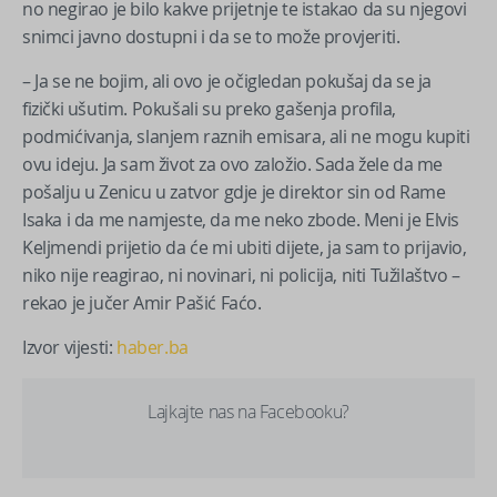
no negirao je bilo kakve prijetnje te istakao da su njegovi
snimci javno dostupni i da se to može provjeriti.
– Ja se ne bojim, ali ovo je očigledan pokušaj da se ja
fizički ušutim. Pokušali su preko gašenja profila,
podmićivanja, slanjem raznih emisara, ali ne mogu kupiti
ovu ideju. Ja sam život za ovo založio. Sada žele da me
pošalju u Zenicu u zatvor gdje je direktor sin od Rame
Isaka i da me namjeste, da me neko zbode. Meni je Elvis
Keljmendi prijetio da će mi ubiti dijete, ja sam to prijavio,
niko nije reagirao, ni novinari, ni policija, niti Tužilaštvo –
rekao je jučer Amir Pašić Faćo.
Izvor vijesti:
haber.ba
Lajkajte nas na Facebooku?