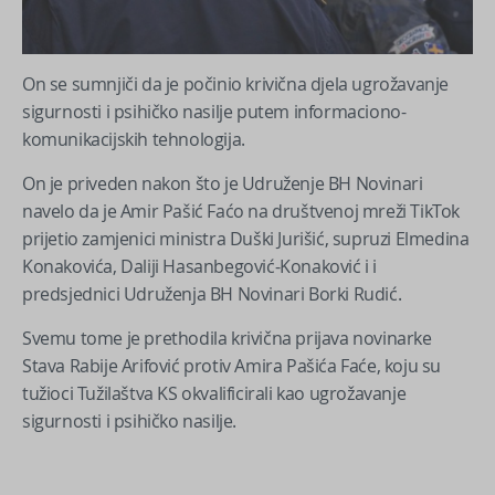
On se sumnjiči da je počinio krivična djela ugrožavanje
sigurnosti i psihičko nasilje putem informaciono-
komunikacijskih tehnologija.
On je priveden nakon što je Udruženje BH Novinari
navelo da je Amir Pašić Faćo na društvenoj mreži TikTok
prijetio zamjenici ministra Duški Jurišić, supruzi Elmedina
Konakovića, Daliji Hasanbegović-Konaković i i
predsjednici Udruženja BH Novinari Borki Rudić.
Svemu tome je prethodila krivična prijava novinarke
Stava Rabije Arifović protiv Amira Pašića Faće, koju su
tužioci Tužilaštva KS okvalificirali kao ugrožavanje
sigurnosti i psihičko nasilje.