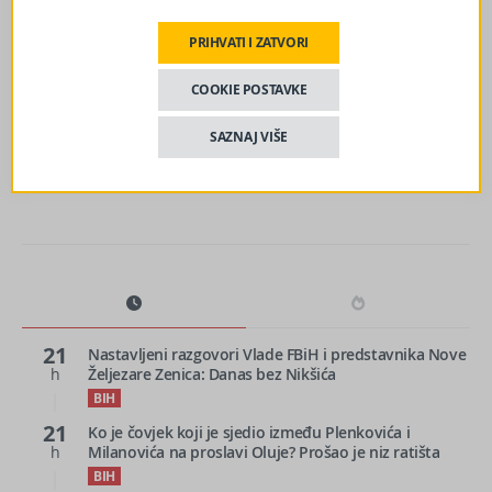
BEĆIROVIĆ S GINKELOM: Nastavak strateškog
partnerstva BiH i SAD
PRIHVATI I ZATVORI
COOKIE POSTAVKE
sljedeći članak
Nestašica važnog energenta: BiH prijeti plinska kriza
SAZNAJ VIŠE
21
Nastavljeni razgovori Vlade FBiH i predstavnika Nove
h
Željezare Zenica: Danas bez Nikšića
BIH
21
Ko je čovjek koji je sjedio između Plenkovića i
h
Milanovića na proslavi Oluje? Prošao je niz ratišta
BIH