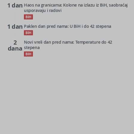
1 dan
Haos na granicama: Kolone na izlazu iz BiH, saobraćaj
usporavaju i radovi
BIH
1 dan
Paklen dan pred nama: U BiH i do 42 stepena
BIH
2
Novi vreli dan pred nama: Temperature do 42
dana
stepena
BIH