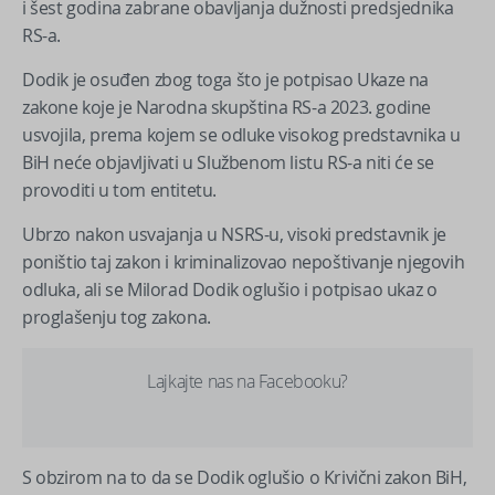
i šest godina zabrane obavljanja dužnosti predsjednika
RS-a.
Dodik je osuđen zbog toga što je potpisao Ukaze na
zakone koje je Narodna skupština RS-a 2023. godine
usvojila, prema kojem se odluke visokog predstavnika u
BiH neće objavljivati u Službenom listu RS-a niti će se
provoditi u tom entitetu.
Ubrzo nakon usvajanja u NSRS-u, visoki predstavnik je
poništio taj zakon i kriminalizovao nepoštivanje njegovih
odluka, ali se Milorad Dodik oglušio i potpisao ukaz o
proglašenju tog zakona.
Lajkajte nas na Facebooku?
S obzirom na to da se Dodik oglušio o Krivični zakon BiH,