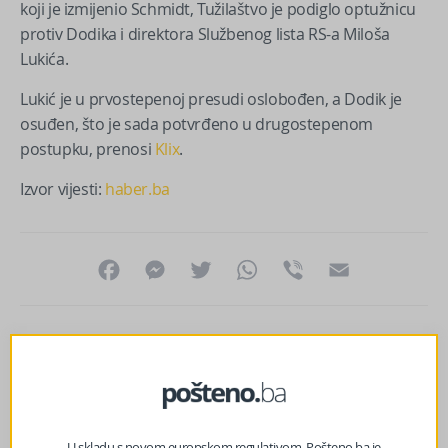
koji je izmijenio Schmidt, Tužilaštvo je podiglo optužnicu
protiv Dodika i direktora Službenog lista RS-a Miloša
Lukića.
Lukić je u prvostepenoj presudi oslobođen, a Dodik je
osuđen, što je sada potvrđeno u drugostepenom
postupku, prenosi
Klix
.
Izvor vijesti:
haber.ba
Facebook
Messenger
Twitter
WhatsApp
Viber
Email
U skladu s novom europskom regulativom, Pošteno.ba je