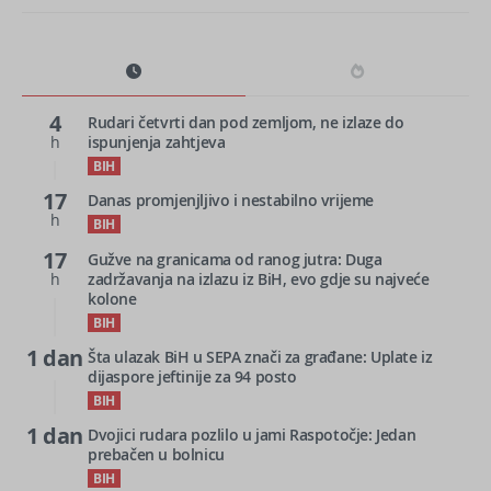
4
Rudari četvrti dan pod zemljom, ne izlaze do
h
ispunjenja zahtjeva
BIH
17
Danas promjenjljivo i nestabilno vrijeme
h
BIH
17
Gužve na granicama od ranog jutra: Duga
h
zadržavanja na izlazu iz BiH, evo gdje su najveće
kolone
BIH
1 dan
Šta ulazak BiH u SEPA znači za građane: Uplate iz
dijaspore jeftinije za 94 posto
BIH
1 dan
Dvojici rudara pozlilo u jami Raspotočje: Jedan
prebačen u bolnicu
BIH