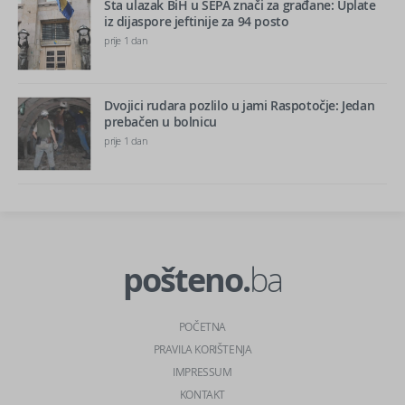
Šta ulazak BiH u SEPA znači za građane: Uplate
iz dijaspore jeftinije za 94 posto
prije 1 dan
Dvojici rudara pozlilo u jami Raspotočje: Jedan
prebačen u bolnicu
prije 1 dan
pošteno.
ba
POČETNA
PRAVILA KORIŠTENJA
IMPRESSUM
KONTAKT