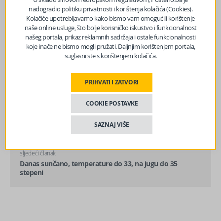
nadogradio politiku privatnosti i korištenja kolačića (Cookies).
Kolačiće upotrebljavamo kako bismo vam omogućili korištenje
naše online usluge, što bolje korisničko iskustvo i funkcionalnost
našeg portala, prikaz reklamnih sadržaja i ostale funkcionalnosti
koje inače ne bismo mogli pružati. Daljnjim korištenjem portala,
suglasni ste s korištenjem kolačića.
PRIHVATI I ZATVORI
prethodni članak
COOKIE POSTAVKE
‘Jeftinije nego u Sarajevu!’ Ovo su cijene hrane i pića u
restoranima u Neumu…
SAZNAJ VIŠE
sljedeći članak
Danas sunčano, temperature do 33, na jugu do 35
stepeni