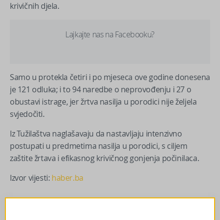
krivičnih djela.
Lajkajte nas na Facebooku?
Samo u protekla četiri i po mjeseca ove godine donesena
je 121 odluka; i to 94 naredbe o neprovođenju i 27 o
obustavi istrage, jer žrtva nasilja u porodici nije željela
svjedočiti.
Iz Tužilaštva naglašavaju da nastavljaju intenzivno
postupati u predmetima nasilja u porodici, s ciljem
zaštite žrtava i efikasnog krivičnog gonjenja počinilaca.
Izvor vijesti:
haber.ba
Facebook
Messenger
Twitter
WhatsApp
Viber
Email