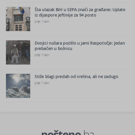
Šta ulazak BiH u SEPA znači za građane: Uplate
iz dijaspore jeftinije za 94 posto
prije 1 dan
Dvojici rudara pozlilo u jami Raspotočje: Jedan
prebačen u bolnicu
prije 1 dan
Stiže blagi predah od vrelina, ali ne zadugo
prije 1 dan
pošteno.
ba