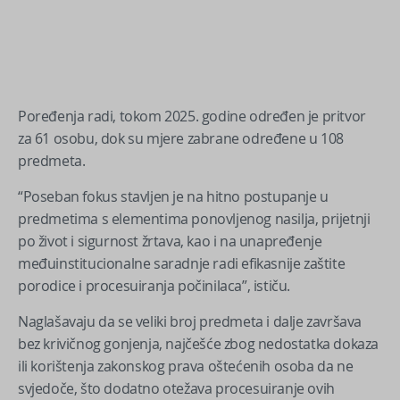
Poređenja radi, tokom 2025. godine određen je pritvor
za 61 osobu, dok su mjere zabrane određene u 108
predmeta.
“Poseban fokus stavljen je na hitno postupanje u
predmetima s elementima ponovljenog nasilja, prijetnji
po život i sigurnost žrtava, kao i na unapređenje
međuinstitucionalne saradnje radi efikasnije zaštite
porodice i procesuiranja počinilaca”, ističu.
Naglašavaju da se veliki broj predmeta i dalje završava
bez krivičnog gonjenja, najčešće zbog nedostatka dokaza
ili korištenja zakonskog prava oštećenih osoba da ne
svjedoče, što dodatno otežava procesuiranje ovih