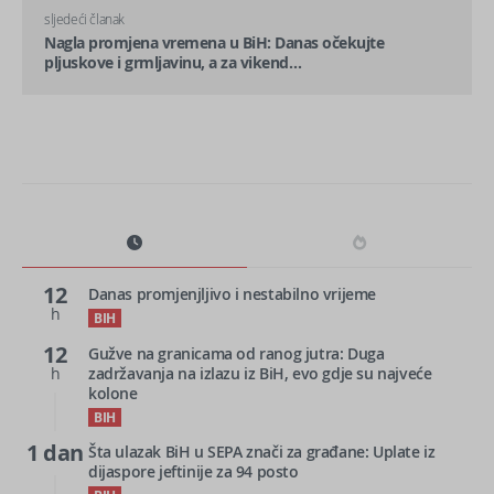
sljedeći članak
Nagla promjena vremena u BiH: Danas očekujte
pljuskove i grmljavinu, a za vikend…
12
Danas promjenjljivo i nestabilno vrijeme
h
BIH
12
Gužve na granicama od ranog jutra: Duga
h
zadržavanja na izlazu iz BiH, evo gdje su najveće
kolone
BIH
1 dan
Šta ulazak BiH u SEPA znači za građane: Uplate iz
dijaspore jeftinije za 94 posto