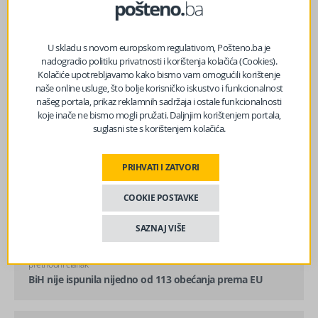
U skladu s novom europskom regulativom, Pošteno.ba je
nadogradio politiku privatnosti i korištenja kolačića (Cookies).
Kolačiće upotrebljavamo kako bismo vam omogućili korištenje
naše online usluge, što bolje korisničko iskustvo i funkcionalnost
našeg portala, prikaz reklamnih sadržaja i ostale funkcionalnosti
koje inače ne bismo mogli pružati. Daljnjim korištenjem portala,
suglasni ste s korištenjem kolačića.
PRIHVATI I ZATVORI
COOKIE POSTAVKE
SAZNAJ VIŠE
prethodni članak
BiH nije ispunila nijedno od 113 obećanja prema EU