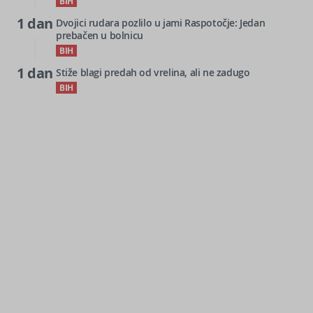
BIH
1 dan
Dvojici rudara pozlilo u jami Raspotočje: Jedan
prebačen u bolnicu
BIH
1 dan
Stiže blagi predah od vrelina, ali ne zadugo
BIH